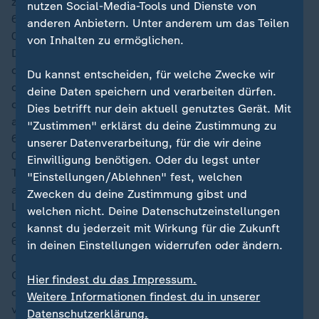
zur Seite abwehren kann.
nutzen Social-Media-Tools und Dienste von
64′
anderen Anbietern. Unter anderem um das Teilen
00:27
von Inhalten zu ermöglichen.
Die Three Lions ziehen die Zügel wieder etwas an und
drücken auf weitere Treffer. Fast schon sträflich ist
Du kannst entscheiden, für welche Zwecke wir
dabei wieder die Rückwärtsbewegung der Franzosen,
deine Daten speichern und verarbeiten dürfen.
die lediglich mit sechs Mann hinten stehen. Die
Dies betrifft nur dein aktuell genutztes Gerät. Mit
anderen Spieler warten vorne ab.
"Zustimmen" erklärst du deine Zustimmung zu
63′
unserer Datenverarbeitung, für die wir deine
00:26
Einwilligung benötigen. Oder du legst unter
Toney wird von Rice mit einem butterweichen Heber
"Einstellungen/Ablehnen" fest, welchen
aus dem Halbfeld am Elfmeterpunkt gefunden. Doch
Zwecken du deine Zustimmung gibst und
Lacroix ist aufmerksam und trennt den Stürmer vor
welchen nicht. Deine Datenschutzeinstellungen
dessen Schussversuch vom Ball.
kannst du jederzeit mit Wirkung für die Zukunft
61′
in deinen Einstellungen widerrufen oder ändern.
00:24
Olise bekommt von seinen Gegenspielern mittig vor
Hier findest du das Impressum.
dem Strafraum sträflich viel Platz. Aus 19 Metern
Weitere Informationen findest du in unserer
verzieht der Münchner den Linksschuss aber
Datenschutzerklärung.