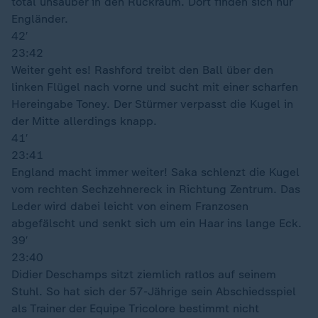
total unsauber in den Rückraum. Dort finden sich nur
Engländer.
42′
23:42
Weiter geht es! Rashford treibt den Ball über den
linken Flügel nach vorne und sucht mit einer scharfen
Hereingabe Toney. Der Stürmer verpasst die Kugel in
der Mitte allerdings knapp.
41′
23:41
England macht immer weiter! Saka schlenzt die Kugel
vom rechten Sechzehnereck in Richtung Zentrum. Das
Leder wird dabei leicht von einem Franzosen
abgefälscht und senkt sich um ein Haar ins lange Eck.
39′
23:40
Didier Deschamps sitzt ziemlich ratlos auf seinem
Stuhl. So hat sich der 57-Jährige sein Abschiedsspiel
als Trainer der Equipe Tricolore bestimmt nicht