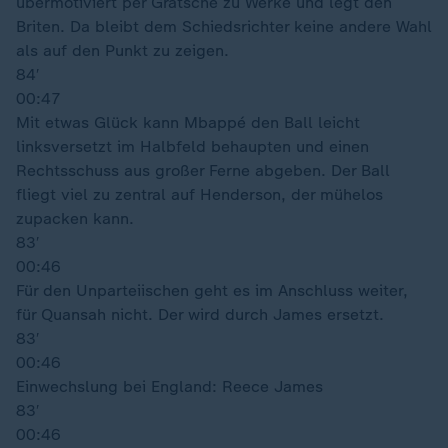
übermotiviert per Grätsche zu Werke und legt den
Briten. Da bleibt dem Schiedsrichter keine andere Wahl
als auf den Punkt zu zeigen.
84′
00:47
Mit etwas Glück kann Mbappé den Ball leicht
linksversetzt im Halbfeld behaupten und einen
Rechtsschuss aus großer Ferne abgeben. Der Ball
fliegt viel zu zentral auf Henderson, der mühelos
zupacken kann.
83′
00:46
Für den Unparteiischen geht es im Anschluss weiter,
für Quansah nicht. Der wird durch James ersetzt.
83′
00:46
Einwechslung bei England: Reece James
83′
00:46