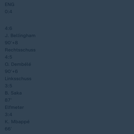
ENG
0:4
4:6
J. Bellingham
90′
+8
Rechtsschuss
4:5
O. Dembélé
90′
+6
Linksschuss
3:5
B. Saka
87′
Elfmeter
3:4
K. Mbappé
66′