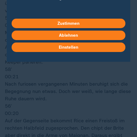
überraschend deutlich und zielt klar links am Tor
vorbei. Ungewohnt!
59′
Zustimmen
00:23
Maignan ist nach einer Rice-Ecke von der linken Seite
Ablehnen
durch einen Kopfballabschluss von Toney gefordert.
Auch Watkins bekommt noch leicht die Fußspitze an
Einstellen
das Leder, aber nicht mehr entscheidend. So kann der
Keeper parieren.
58′
00:21
Nach furiosen vergangenen Minuten beruhigt sich die
Begegnung nun etwas. Doch wer weiß, wie lange diese
Ruhe dauern wird.
56′
00:20
Auf der Gegenseite bekommt Rice einen Freistoß im
rechten Halbfeld zugesprochen. Den chipt der Brite
aber direkt in die Arme von Maignan. Daraus ergibt