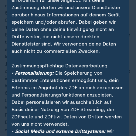
erforderlich für unser Angebot. Mit deiner
das Geschehen im Anschluss nicht abflacht.
Zustimmung dürfen wir und unsere Dienstleister
66′
darüber hinaus Informationen auf deinem Gerät
00:29
speichern und/oder abrufen. Dabei geben wir
Tooor für Frankreich, 3:4 durch Kylian Mbappé
deine Daten ohne deine Einwilligung nicht an
Erleben wir hier ein wahnsinniges Comeback? Dembélé
Dritte weiter, die nicht unsere direkten
treibt den Ball von der rechten Seite nach vorne, ehe
Dienstleister sind. Wir verwenden deine Daten
ein Doppelpass von Olise und Mbappé folgt. So
auch nicht zu kommerziellen Zwecken.
kommt der Mann mit der Nummer zehn aus zentralen
15 Metern frei zum Abschluss. Henderson ist gegen
Zustimmungspflichtige Datenverarbeitung
den Abschluss flach rechts erneut ohne Chance. Somit
• Personalisierung:
Die Speicherung von
ist es Tor Nummer zehn für den Stürmer bei dieser WM.
bestimmten Interaktionen ermöglicht uns, dein
Was ist noch drin für Frankreich in der Schlussphase?
Erlebnis im Angebot des ZDF an dich anzupassen
65′
und Personalisierungsfunktionen anzubieten.
00:28
Dabei personalisieren wir ausschließlich auf
Wieso nicht? Upamecano hat in zweiter Reihe viele
Basis deiner Nutzung von ZDF Streaming, der
Freiheiten und drückt einfach mal mit rechts ab. Der
ZDFheute und ZDFtivi. Daten von Dritten werden
Ball segelt flach aber per Aufsetzer auf das linke Eck,
von uns nicht verwendet.
wohin Henderson bereits unterwegs ist und die Kugel
• Social Media und externe Drittsysteme:
Wir