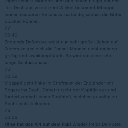
Digne schickt Mbappé über den linken Flügel vor das
Tor. Doch aus zu spitzem Winkel bekommt Mbappé
keinen sauberen Torschuss zustande, sodass die Briten
blocken können.
77′
00:40
Englands Defensive weist nun sehr große Lücken auf.
Zudem zeigen sich die Tuchel-Mannen nicht mehr so
griffig und zweikampfstark. So wird das eine sehr
lange Schlussphase.
76′
00:39
Mbappé geht links im Strafraum der Engländer mit
Rogers ins Duell. Dabei rutscht der Kapitän aus und
fordert zaghaft einen Strafstoß, welchen er völlig zu
Recht nicht bekommt.
75′
00:38
Olise hat das 4:4 auf dem Fuß!
Wieder treibt Dembélé