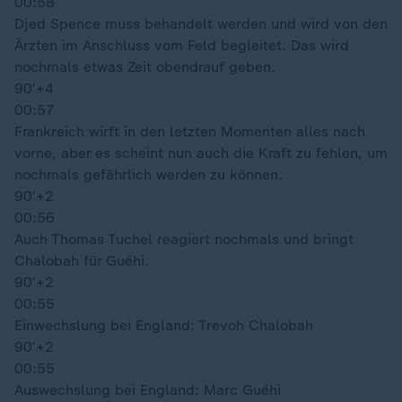
00:58
Djed Spence muss behandelt werden und wird von den
Ärzten im Anschluss vom Feld begleitet. Das wird
nochmals etwas Zeit obendrauf geben.
90′
+4
00:57
Frankreich wirft in den letzten Momenten alles nach
vorne, aber es scheint nun auch die Kraft zu fehlen, um
nochmals gefährlich werden zu können.
90′
+2
00:56
Auch Thomas Tuchel reagiert nochmals und bringt
Chalobah für Guéhi.
90′
+2
00:55
Einwechslung bei England: Trevoh Chalobah
90′
+2
00:55
Auswechslung bei England: Marc Guéhi