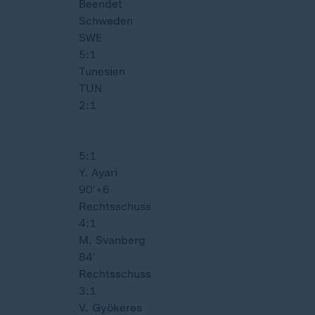
Beendet
Schweden
SWE
5:1
Tunesien
TUN
2:1
5:1
Y. Ayari
90′
+6
Rechtsschuss
4:1
M. Svanberg
84′
Rechtsschuss
3:1
V. Gyökeres