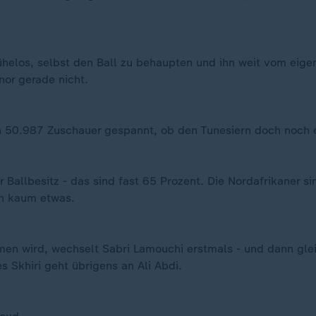
elos, selbst den Ball zu behaupten und ihn weit vom eigen
or gerade nicht.
n 50.987 Zuschauer gespannt, ob den Tunesiern doch noch e
Ballbesitz - das sind fast 65 Prozent. Die Nordafrikaner s
ch kaum etwas.
n wird, wechselt Sabri Lamouchi erstmals - und dann gleic
 Skhiri geht übrigens an Ali Abdi.