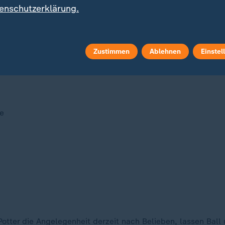
erg
enschutzerklärung.
röm
Zustimmen
Ablehnen
Einstel
e
tter die Angelegenheit derzeit nach Belieben, lassen Ball 