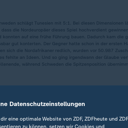
weden schlägt Tunesien mit 5:1. Bei diesen Dimensionen lä
, dass die Nordeuropäer dieses Spiel hochverdient gewinnen
nd konnten auf eine frühe Führung bauen. Dadurch kam die g
sbar gut konterten. Der Gegner hatte schon in der ersten Hä
en sich die Nordafrikaner redlich, wurden vor 50.987 Zusc
 es fehlte an Ideen. Und so ging irgendwann der Glaube ver
ellenende, während Schweden die Spitzenposition übernimm
ine Datenschutzeinstellungen
Köcher. Lucas Bergvall gewinnt den Zweikampf gegen Ismaël 
dir eine optimale Website von ZDF, ZDFheute und ZDF
ieler nochmals mit seiner Schusstechnik und jagt den Ball m
sentieren zu können, setzen wir Cookies und