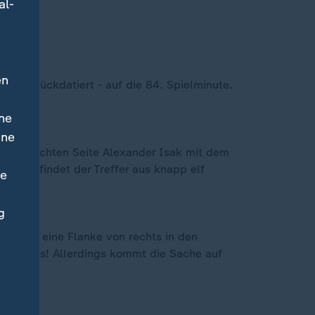
al-
en
ell zurückdatiert - auf die 84. Spielminute.
ne
ine
n der rechten Seite Alexander Isak mit dem
s. So findet der Treffer aus knapp elf
ne
g
 fliegt eine Flanke von rechts in den
- Abseits! Allerdings kommt die Sache auf