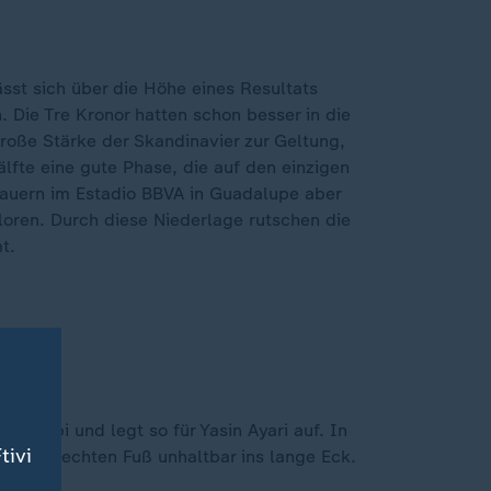
sst sich über die Höhe eines Resultats
. Die Tre Kronor hatten schon besser in die
roße Stärke der Skandinavier zur Geltung,
lfte eine gute Phase, die auf den einzigen
hauern im Estadio BBVA in Guadalupe aber
loren. Durch diese Niederlage rutschen die
t.
Gharbi und legt so für Yasin Ayari auf. In
tivi
it dem rechten Fuß unhaltbar ins lange Eck.