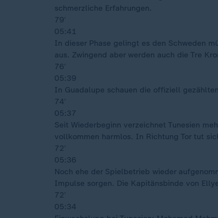
schmerzliche Erfahrungen.
79′
05:41
In dieser Phase gelingt es den Schweden müh
aus. Zwingend aber werden auch die Tre Kron
76′
05:39
In Guadalupe schauen die offiziell gezählte
74′
05:37
Seit Wiederbeginn verzeichnet Tunesien mehr 
vollkommen harmlos. In Richtung Tor tut si
72′
05:36
Noch ehe der Spielbetrieb wieder aufgenomme
Impulse sorgen. Die Kapitänsbinde von Ellyes
72′
05:34