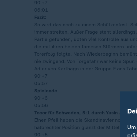
90′
+7
06:01
Fazit:
So wird das noch zu einem Schützenfest. Sch
immer streiten. Außer Frage steht allerdings
Partie gefunden, übten viel Kontrolle aus u
die mit ihren beiden famosen Stürmern unfas
Torerfolg folgte. Nach Wiederbeginn bemüht
nie zwingend. Von Torgefahr war keine Spur,
Adler von Karthago in der Gruppe F ans Tab
90′
+7
05:57
Spielende
90′
+6
05:56
De
Tooor für Schweden, 5:1 durch Yasin Ayari
Einen Pfeil haben die Skandinavier noch im 
Um 
halbrechter Position glänzt der Mittelfeldsp
90′
+5
prä