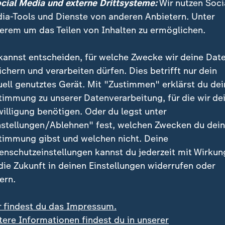
ocial Media und externe Drittsysteme:
Wir nutzen Soci
ia-Tools und Dienste von anderen Anbietern. Unter
k
erem um das Teilen von Inhalten zu ermöglichen.
kannst entscheiden, für welche Zwecke wir deine Dat
ten in Anspruch genommen hat, wird das Tor natürlich offizi
ichern und verarbeiten dürfen. Dies betrifft nur dein
uell genutztes Gerät. Mit "Zustimmen" erklärst du dei
berg
timmung zu unserer Datenverarbeitung, für die wir de
an den Monitor gebeten und erkennt, dass bei der Flanke vo
willigung benötigen. Oder du legst unter
em Moment stand Mattias Svanberg dann eben nicht im Abseit
nstellungen/Ablehnen" fest, welchen Zwecken du dei
er trifft zum dritten Mal im Nationaltrikot.
timmung gibst und welchen nicht. Deine
enschutzeinstellungen kannst du jederzeit mit Wirkun
 die Zukunft in deinen Einstellungen widerrufen oder
ur wenige Sekunden ist Mattias Svanberg auf dem Platz, da
ern.
sschuss. Und das Ding ist drin! Doch die Fahne geht hoch 
r findest du das Impressum.
tere Informationen findest du in unserer