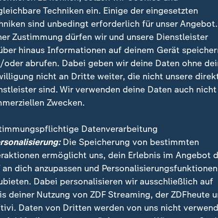
gleichbare Techniken ein. Einige der eingesetzten
usgeschöpft. Auch da gibt es nichts mehr zu erwarten. Es se
hniken sind unbedingt erforderlich für unser Angebot.
ner Zustimmung dürfen wir und unsere Dienstleister
über hinaus Informationen auf deinem Gerät speicher
/oder abrufen. Dabei geben wir deine Daten ohne de
en, haben die Waffen gestreckt. So trudelt die Partie una
willigung nicht an Dritte weiter, die nicht unsere direk
nstleister sind. Wir verwenden deine Daten auch nicht
merziellen Zwecken.
timmungspflichtige Datenverarbeitung
on
ersonalisierung:
Die Speicherung von bestimmten
eraktionen ermöglicht uns, dein Erlebnis im Angebot 
 an dich anzupassen und Personalisierungsfunktionen
nhardsson
ubieten. Dabei personalisieren wir ausschließlich auf
is deiner Nutzung von ZDF Streaming, der ZDFheute 
a
tivi. Daten von Dritten werden von uns nicht verwend