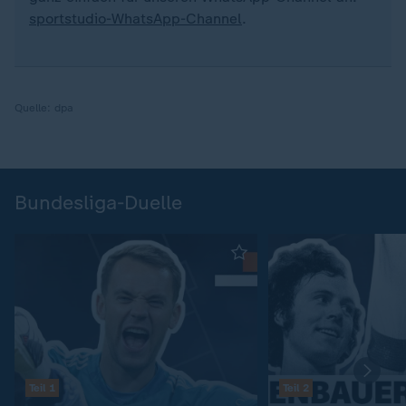
sportstudio-WhatsApp-Channel
.
Quelle:
dpa
Bundesliga-Duelle
Teil 1
Teil 2