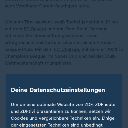
auch Vorgänger Gareth Southgate lobte.
Wie man Titel gewinnt, weiß Tuchel jedenfalls. Er hat
mit dem
FC Bayern
und mit Paris Saint-Germain
nationale Meisterschaften gewonnen, seine
erfolgreichste Zeit hatte er aber mit einem Premier-
League-Club: Mit dem
FC Chelsea
, mit dem er 2021 in
Champions League
, im Super Cup und bei der Club-
Weltmeisterschaft triumphierte.
Deine Datenschutzeinstellungen
Um dir eine optimale Website von ZDF, ZDFheute
und ZDFtivi präsentieren zu können, setzen wir
Cookies und vergleichbare Techniken ein. Einige
der eingesetzten Techniken sind unbedingt