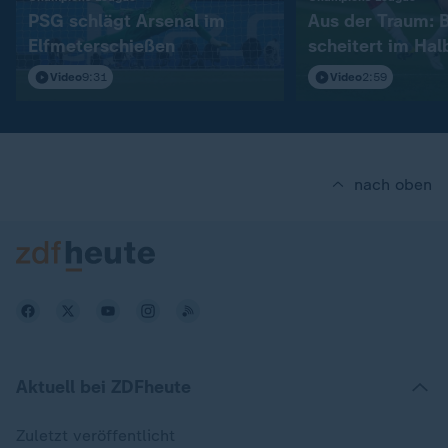
PSG schlägt Arsenal im
Aus der Traum: 
Elfmeterschießen
scheitert im Hal
Video
9:31
Video
2:59
nach oben
Aktuell bei ZDFheute
Zuletzt veröffentlicht