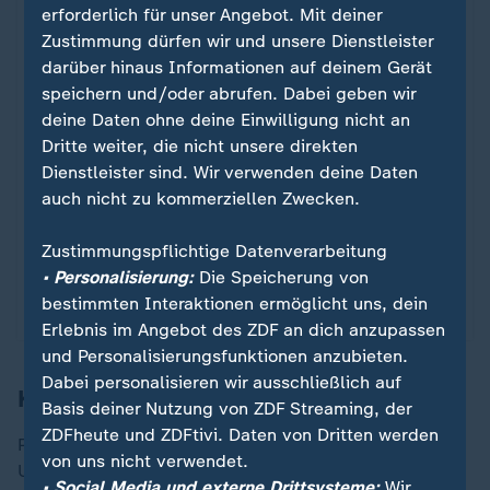
erforderlich für unser Angebot. Mit deiner
Zustimmung dürfen wir und unsere Dienstleister
darüber hinaus Informationen auf deinem Gerät
Nach Baldocks Tod
speichern und/oder abrufen. Dabei geben wir
Griechenland schlägt England
:
deine Daten ohne deine Einwilligung nicht an
überraschend
Dritte weiter, die nicht unsere direkten
Dienstleister sind. Wir verwenden deine Daten
Vize-Europameister England hat ohne Starstürmer
auch nicht zu kommerziellen Zwecken.
Harry Kane in der Nations League einen herben
Dämpfer kassiert. Für die Griechen wurde es
Zustimmungspflichtige Datenverarbeitung
emotional.
• Personalisierung:
Die Speicherung von
bestimmten Interaktionen ermöglicht uns, dein
mit Video
2:59
Erlebnis im Angebot des ZDF an dich anzupassen
und Personalisierungsfunktionen anzubieten.
Dabei personalisieren wir ausschließlich auf
Königliche Vorfreude auf Tuchel
Basis deiner Nutzung von ZDF Streaming, der
ZDFheute und ZDFtivi. Daten von Dritten werden
Prinz William sichert Tuchel schon mal seine
von uns nicht verwendet.
Unterstützung zu. "Thomas, wir wünschen Dir viel
• Social Media und externe Drittsysteme:
Wir