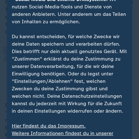
Glück und stehen alle hinter Dir!", schrieb der britische
nutzen Social-Media-Tools und Dienste von
Thronfolger auf der Plattform X. Aber nicht bei allen
„
anderen Anbietern. Unter anderem um das Teilen
wird der erste Deutsche auf dem wichtigsten
von Inhalten zu ermöglichen.
Trainerposten im "Mutterland des Fußballs" mit
offenen Armen empfangen.
Du kannst entscheiden, für welche Zwecke wir
deine Daten speichern und verarbeiten dürfen.
Dies betrifft nur dein aktuell genutztes Gerät. Mit
Ich bin sehr patriotisch und finde,
"Zustimmen" erklärst du deine Zustimmung zu
wir sollten einen englischen Trainer
unserer Datenverarbeitung, für die wir deine
haben.
Einwilligung benötigen. Oder du legst unter
"Einstellungen/Ablehnen" fest, welchen
Trainer-Ikone Harry Redknapp
Zwecken du deine Zustimmung gibst und
welchen nicht. Deine Datenschutzeinstellungen
kannst du jederzeit mit Wirkung für die Zukunft
In einem Kommentar der "Daily Mail" war vom
in deinen Einstellungen widerrufen oder ändern.
"dunklen Tag für England" die Rede, denn: "England
muss bis zum letzten Mann im Trikot englisch sein. Wir
Hier findest du das Impressum.
brauchen keinen Thomas Tuchel, sondern einen
Weitere Informationen findest du in unserer
Patrioten, für den das Land an erster, zweiter und