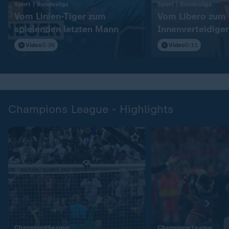
:
:
Sport | Bundesliga
Sport | Bundesliga
Vom Linien-Tiger zum
Vom Libero zum
spielenden letzten Mann
Innenverteidiger
Video
5:36
Video
5:11
Champions League - Highlights
:
:
Champions League
Champions League