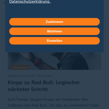
Datenschutzerklärung.
dritter Stelle steht."
Zustimmen
Ablehnen
Einstellen
Kommentar
Business-Seat statt Trainerbank
Klopp zu Red Bull: Logischer
:
nächster Schritt
Kult-Trainer Jürgen Klopp als Vordenker des
Fußballs bei Red Bull. Ist das zu verstehen? Oder