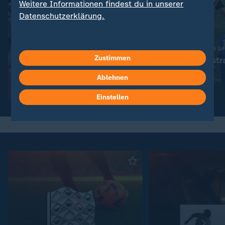
Weitere Informationen findest du in unserer
Datenschutzerklärung.
:
Sport | UEFA Nations League
Sport | UEFA Nations L
Zustimmen
Portugal schlägt Spanien im
Frankreich bestr
Elfmeterschießen
Team eiskalt
Ablehnen
Video
2:56
Video
2:59
Einstellen