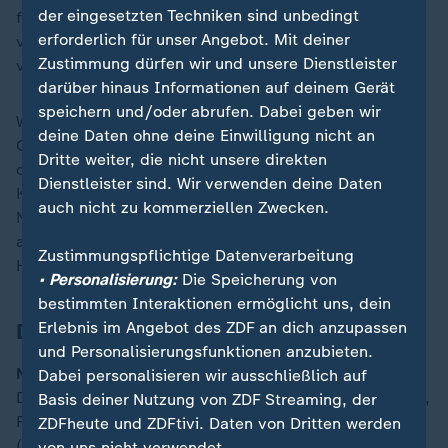
der eingesetzten Techniken sind unbedingt
fortgesetzt. Wout Weghorst traf zum 1:0 (21.). Noch
erforderlich für unser Angebot. Mit deiner
vor der Pause legte Cody Gakpo mit einem weiteren
Zustimmung dürfen wir und unsere Dienstleister
verwandelten Elfmeter nach (45.+12).
darüber hinaus Informationen auf deinem Gerät
speichern und/oder abrufen. Dabei geben wir
Während die Ungarn zu Spielbeginn noch gute
deine Daten ohne deine Einwilligung nicht an
Gelegenheiten hatten, wirkten sie nach der Pause
Dritte weiter, die nicht unsere direkten
deutlich gehemmt. Denzel Dumfries (64.) und Teun
Dienstleister sind. Wir verwenden deine Daten
Koopmeiners (86.) erzielten für nun hoch überlegenen
auch nicht zu kommerziellen Zwecken.
Niederländer die weiteren Tore. Das Sportliche war
aufgrund des Bangens um Szalai aber längst in den
Zustimmungspflichtige Datenverarbeitung
Hintergrund geraten.
• Personalisierung:
Die Speicherung von
bestimmten Interaktionen ermöglicht uns, dein
Die Aufstellungen:
Erlebnis im Angebot des ZDF an dich anzupassen
und Personalisierungsfunktionen anzubieten.
Niederlande:
Verbruggen - Dumfries, van Hecke, van
Dabei personalisieren wir ausschließlich auf
Dijk, J. Timber (68. Hato) - Gravenberch (79. Wieffer),
Basis deiner Nutzung von ZDF Streaming, der
F. de Jong (68. T. Koopmeiners), Reijnders - Malen
ZDFheute und ZDFtivi. Daten von Dritten werden
(84. Frimpong), Weghorst, Gakpo (79. Lang)
von uns nicht verwendet.