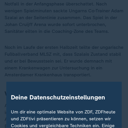
Notfall in der Anfangsphase überschattet. Nach
wenigen Spielminuten sackte Ungarns Co-Trainer Adam
Szalai an der Seitenlinie zusammen. Das Spiel in der
Johan Cruijff Arena wurde sofort unterbrochen,
Sanitäter eilten in die Coaching-Zone des Teams.
Noch im Laufe der ersten Halbzeit teilte der ungarische
Fußballverband MLSZ mit, dass Szalais Zustand stabil
und er bei Bewusstsein sei. Er wurde demnach mit
einem Krankenwagen zur Untersuchung in ein
Amsterdamer Krankenhaus transportiert.
Verhaltene Stimmung im Stadion
Deine Datenschutzeinstellungen
Als die Sanitäter nach etwas über zwölf Minuten Szalai
Um dir eine optimale Website von ZDF, ZDFheute
in den Innenraum des Stadions brachten, brandete
und ZDFtivi präsentieren zu können, setzen wir
Applaus auf. Das Spiel wurde kurz darauf mit einem
Cookies und vergleichbare Techniken ein. Einige
Elfmeter nach Videobeweis für die Niederländer