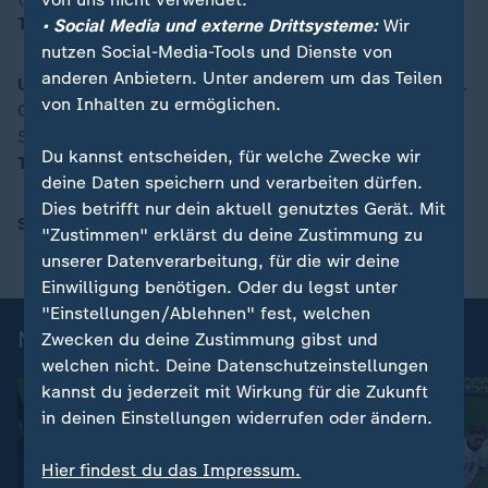
Trainer:
Ronald Koeman
• Social Media und externe Drittsysteme:
Wir
nutzen Social-Media-Tools und Dienste von
anderen Anbietern. Unter anderem um das Teilen
Ungarn:
Dibusz - Balogh, Orban, M. Dardai - Nego (75.
von Inhalten zu ermöglichen.
Gera), Nikitscher, Schäfer (75. A. Nagy), Z. Nagy -
Sallai (80. Csoboth), Varga (60. Szabo), Szoboszlai
Du kannst entscheiden, für welche Zwecke wir
Trainer:
Marco Rossi
deine Daten speichern und verarbeiten dürfen.
Dies betrifft nur dein aktuell genutztes Gerät. Mit
Schiedsrichter:
Jesus Gil Manzano (Spanien)
"Zustimmen" erklärst du deine Zustimmung zu
unserer Datenverarbeitung, für die wir deine
Einwilligung benötigen. Oder du legst unter
"Einstellungen/Ablehnen" fest, welchen
Nations League 2024/25 - Highlights
Zwecken du deine Zustimmung gibst und
welchen nicht. Deine Datenschutzeinstellungen
kannst du jederzeit mit Wirkung für die Zukunft
in deinen Einstellungen widerrufen oder ändern.
Hier findest du das Impressum.