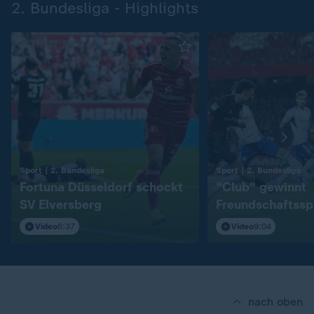
2. Bundesliga - Highlights
:
:
Sport | 2. Bundesliga
Sport | 2. Bundesliga
Fortuna Düsseldorf schockt
"Club" gewinnt
SV Elversberg
Freundschaftssp
S04
Video
6:37
Video
9:04
nach oben