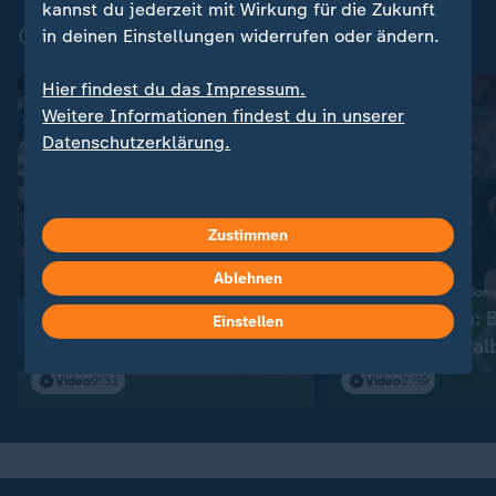
kannst du jederzeit mit Wirkung für die Zukunft
Champions League - Highlights
in deinen Einstellungen widerrufen oder ändern.
Hier findest du das Impressum.
Weitere Informationen findest du in unserer
Datenschutzerklärung.
Zustimmen
Ablehnen
:
Sport | UEFA Champions League - Saison 2025/26
PSG schlägt Arsenal im
Aus der Traum: 
Einstellen
Elfmeterschießen
scheitert im Hal
Video
9:31
Video
2:59