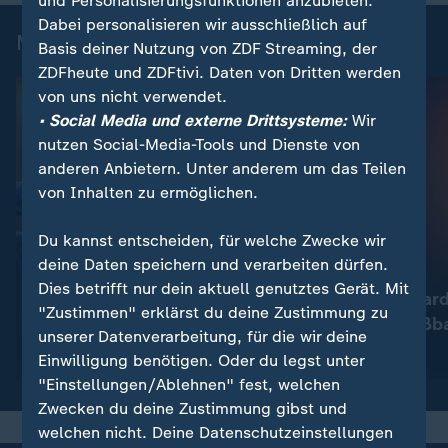
und Personalisierungsfunktionen anzubieten.
Dabei personalisieren wir ausschließlich auf
Mehr zum Thema
Basis deiner Nutzung von ZDF Streaming, der
ZDFheute und ZDFtivi. Daten von Dritten werden
von uns nicht verwendet.
• Social Media und externe Drittsysteme:
Wir
nutzen Social-Media-Tools und Dienste von
anderen Anbietern. Unter anderem um das Teilen
von Inhalten zu ermöglichen.
Du kannst entscheiden, für welche Zwecke wir
deine Daten speichern und verarbeiten dürfen.
:
:
Sport | Bolzplatz
Sport | Sport Dokus
Dies betrifft nur dein aktuell genutztes Gerät. Mit
Warum Flick mit Barca so
Spiel um Millia
"Zustimmen" erklärst du deine Zustimmung zu
erfolgreich ist
gehört der Fußba
unserer Datenverarbeitung, für die wir deine
Video
16:44
Video
43:15
Einwilligung benötigen. Oder du legst unter
"Einstellungen/Ablehnen" fest, welchen
Zwecken du deine Zustimmung gibst und
welchen nicht. Deine Datenschutzeinstellungen