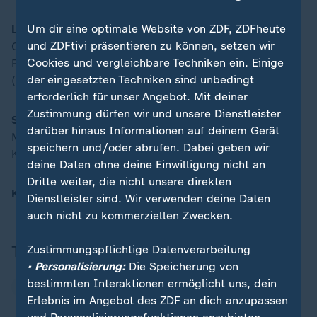
Um dir eine optimale Website von ZDF, ZDFheute
Lissabon
: Trubin - Kabore (46. Pavlidis), Araujo,
und ZDFtivi präsentieren zu können, setzen wir
Otamendi, Antonio Silva, Carreras - Sanches (86.
Cookies und vergleichbare Techniken ein. Einige
Rollheiser), Kökcü (79. Cabral), Aursnes - Amdouni
der eingesetzten Techniken sind unbedingt
(46. Beste), Aktürkoglu (56. di Maria) - Trainer: Lage
erforderlich für unser Angebot. Mit deiner
Zustimmung dürfen wir und unsere Dienstleister
Schiedsrichter
: Davide Massa (Italien). -
Tor
: 1:0
darüber hinaus Informationen auf deinem Gerät
Musiala (67.). -
Gelbe Karten
: Musiala - Kökcü,
speichern und/oder abrufen. Dabei geben wir
Kabore. -
Zuschauer
: 75.000 (ausverkauft)
deine Daten ohne deine Einwilligung nicht an
Dritte weiter, die nicht unsere direkten
Kommentator
: Moritz Zschau
Dienstleister sind. Wir verwenden deine Daten
auch nicht zu kommerziellen Zwecken.
Thema
Zustimmungspflichtige Datenverarbeitung
• Personalisierung:
Die Speicherung von
bestimmten Interaktionen ermöglicht uns, dein
Champions League
Erlebnis im Angebot des ZDF an dich anzupassen