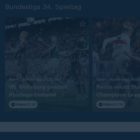
Bundesliga 34. Spieltag
:
Sport | Bundesliga 2025/26
Sport | Bundesliga 202
VfL Wolfsburg gewinnt
Remis reicht Stu
Abstiegs-Endspiel
Champions Leag
Video
10:24
Video
10:08