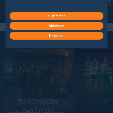
Elfmeterschießen
scheitert im Hal
Video
9:31
Video
2:59
Zustimmen
Ablehnen
Einstellen
Sport-Dokus und -Stories
Biathlon Nation - Ein Team.