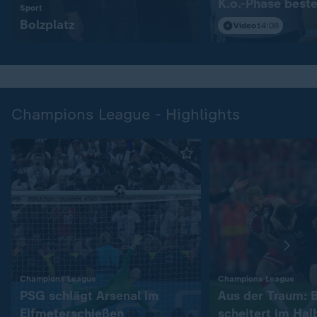
K.o.-Phase best
:
Sport
Bolzplatz
Video
14:08
Champions League - Highlights
:
:
Champions League
Champions League
PSG schlägt Arsenal im
Aus der Traum: 
Elfmeterschießen
scheitert im Hal