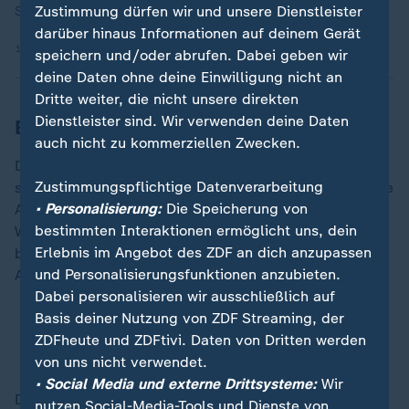
Zustimmung dürfen wir und unsere Dienstleister
Schwaben die Partie schon in der ersten Halbzeit.
darüber hinaus Informationen auf deinem Gerät
12.01.2026 | 11:58 min
speichern und/oder abrufen. Dabei geben wir
deine Daten ohne deine Einwilligung nicht an
Dritte weiter, die nicht unsere direkten
Dienstleister sind. Wir verwenden deine Daten
Ebnoutalib verletzt sich früh
auch nicht zu kommerziellen Zwecken.
Die Eintracht fand offensiv zwischenzeitlich kaum
Zustimmungspflichtige Datenverarbeitung
statt, musste bereits ab der 20. Minute aber auch ohne
• Personalisierung:
Die Speicherung von
Angreifer Younes Ebnoutalib auskommen: Der
bestimmten Interaktionen ermöglicht uns, dein
Winterzugang verletzte sich nach einer Viertelstunde
Erlebnis im Angebot des ZDF an dich anzupassen
bei einem (fairen) Zweikampf mit Jeff Chabot allem
und Personalisierungsfunktionen anzubieten.
Anschein nach schwer am rechten Knie.
Dabei personalisieren wir ausschließlich auf
Basis deiner Nutzung von ZDF Streaming, der
Ergebnisse, Tabelle, Statistiken im Bundesliga-
ZDFheute und ZDFtivi. Daten von Dritten werden
Liveticke
von uns nicht verwendet.
• Social Media und externe Drittsysteme:
Wir
Die große Chance zum Ausgleich für Frankfurt war der
nutzen Social-Media-Tools und Dienste von