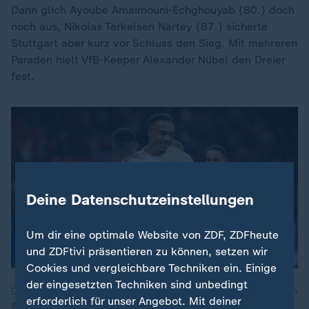
Dann glich Ayoube Amaimouni-Echghouyab (80.) doch
noch aus, Nikolas Terkelsen Nartey (87.) sicherte
Stuttgart aber kurz vor Schluss den Sieg. Mit mehreren
Paraden hielt VfB-Keeper Alexander Nübel den Dreier
fest.
Deine Datenschutzeinstellungen
Um dir eine optimale Website von ZDF, ZDFheute
und ZDFtivi präsentieren zu können, setzen wir
Cookies und vergleichbare Techniken ein. Einige
der eingesetzten Techniken sind unbedingt
Der VfB Stuttgart lässt in Leverkusen eindrucksvoll die Muskeln
erforderlich für unser Angebot. Mit deiner
spielen. Mit einem überragenden Sturm-Duo entscheiden die