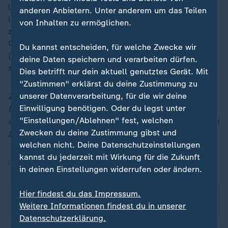
Lattenknaller von Knauff, ansonsten war Stuttgart
anderen Anbietern. Unter anderem um das Teilen
lange näher dran am dritten Tor als die Eintracht am
von Inhalten zu ermöglichen.
zweiten: Chabot aber traf nur das Außennetz (44.),
Chris Führich (58.) zielte knapp vorbei, ebenso Undav
Du kannst entscheiden, für welche Zwecke wir
(60.), der außerdem im Eins-zu-eins an Kauã Santos
deine Daten speichern und verarbeiten dürfen.
scheiterte (65.).
Dies betrifft nur dein aktuell genutztes Gerät. Mit
"Zustimmen" erklärst du deine Zustimmung zu
unserer Datenverarbeitung, für die wir deine
Zusammenfassungen und Highlights der Fußball-
Einwilligung benötigen. Oder du legst unter
Bundesliga finden Sie in der
Englischen Woche
"Einstellungen/Ablehnen" fest, welchen
dienstags, mittwochs und donnerstags ab 0:00 Uhr bei
Zwecken du deine Zustimmung gibst und
sportstudio.de
.
welchen nicht. Deine Datenschutzeinstellungen
kannst du jederzeit mit Wirkung für die Zukunft
Quelle:
SID, dpa
in deinen Einstellungen widerrufen oder ändern.
Hier findest du das Impressum.
Über dieses Thema berichtet das ZDFsportstudio am
Weitere Informationen findest du in unserer
15.01.2026 ab 0:00 Uhr in seinen Bundesliga-Clips.
Datenschutzerklärung.