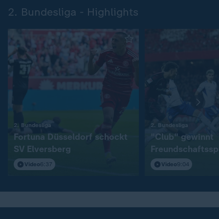
2. Bundesliga - Highlights
:
:
2. Bundesliga
2. Bundesliga
Fortuna Düsseldorf schockt
"Club" gewinnt
SV Elversberg
Freundschaftssp
S04
Video
6:37
Video
9:04