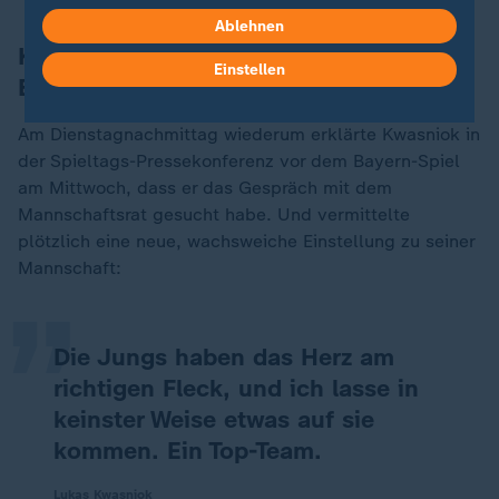
Ablehnen
Kwasniok mit verbaler Wende vor dem
Einstellen
Bayern-Spiel
Am Dienstagnachmittag wiederum erklärte Kwasniok in
der Spieltags-Pressekonferenz vor dem Bayern-Spiel
am Mittwoch, dass er das Gespräch mit dem
„
Mannschaftsrat gesucht habe. Und vermittelte
plötzlich eine neue, wachsweiche Einstellung zu seiner
Mannschaft:
Die Jungs haben das Herz am
richtigen Fleck, und ich lasse in
keinster Weise etwas auf sie
kommen. Ein Top-Team.
Lukas Kwasniok