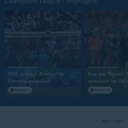
Champions League - Highlights
:
:
Champions League
Champions League
PSG schlägt Arsenal im
Aus der Traum: 
Elfmeterschießen
scheitert im Hal
Video
9:31
Video
2:59
nach oben