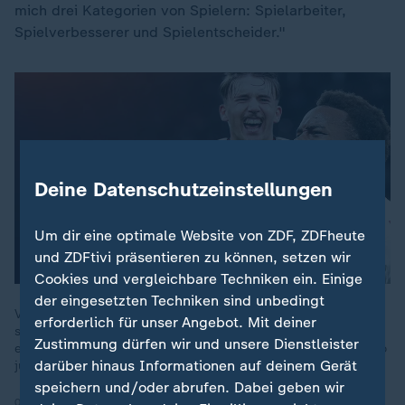
mich drei Kategorien von Spielern: Spielarbeiter,
Spielverbesserer und Spielentscheider."
Deine Datenschutzeinstellungen
Um dir eine optimale Website von ZDF, ZDFheute
und ZDFtivi präsentieren zu können, setzen wir
Cookies und vergleichbare Techniken ein. Einige
der eingesetzten Techniken sind unbedingt
Viele sehen Lennart Karl, Saïd El Mala und Assan Ouédraogo
erforderlich für unser Angebot. Mit deiner
schon bei der WM. Aber können sie die riesigen Erwartungen
Zustimmung dürfen wir und unsere Dienstleister
erfüllen und welche Gefahren bringt der Hype um Spieler in so
darüber hinaus Informationen auf deinem Gerät
jungen Jahren?
speichern und/oder abrufen. Dabei geben wir
04.12.2025 | 16:18 min