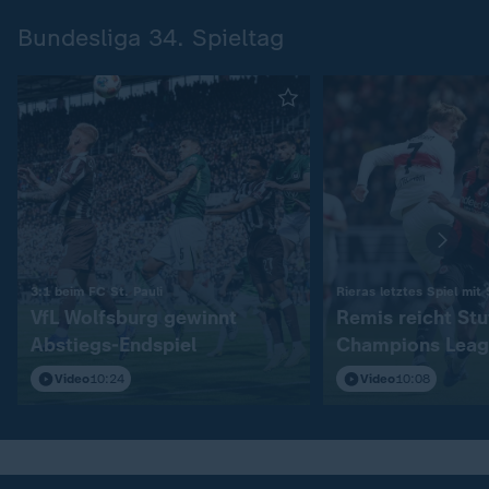
Bundesliga 34. Spieltag
:
3:1 beim FC St. Pauli
Rieras letztes Spiel mit
VfL Wolfsburg gewinnt
Remis reicht Stu
Abstiegs-Endspiel
Champions Leag
Video
10:24
Video
10:08