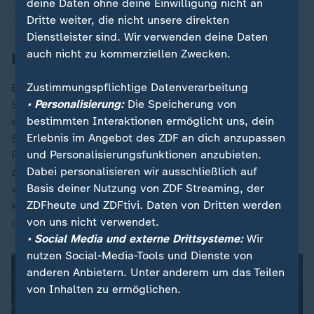
deine Daten ohne deine Einwilligung nicht an
Dritte weiter, die nicht unsere direkten
Dienstleister sind. Wir verwenden deine Daten
auch nicht zu kommerziellen Zwecken.
Kritik an Kwasniok wegen El Mala
Zustimmungspflichtige Datenverarbeitung
El Mala sei vor allem dann einer seiner
• Personalisierung:
Die Speicherung von
Spielentscheider, wenn er im Laufe der Partie
bestimmten Interaktionen ermöglicht uns, dein
eingewechselt werde. Ansonsten müsse er zu sehr
Erlebnis im Angebot des ZDF an dich anzupassen
Spielarbeiter sein. Diese konstruiert wirkende
und Personalisierungsfunktionen anzubieten.
Rechtfertigung kommt bei weiten Teilen der Fanszene
Dabei personalisieren wir ausschließlich auf
allerdings nicht gut an. Denn es stellt sich die Frage,
Basis deiner Nutzung von ZDF Streaming, der
was El Mala alles an spielentscheidenden Momenten
ZDFheute und ZDFtivi. Daten von Dritten werden
kreieren kann, wenn er die gesamte Spieldauer auf
von uns nicht verwendet.
dem Platz steht.
• Social Media und externe Drittsysteme:
Wir
nutzen Social-Media-Tools und Dienste von
anderen Anbietern. Unter anderem um das Teilen
von Inhalten zu ermöglichen.