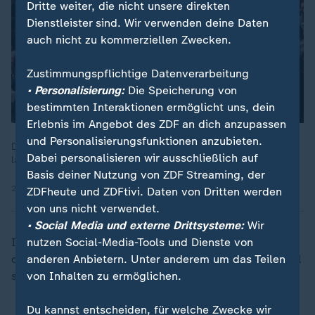
Dritte weiter, die nicht unsere direkten
Dienstleister sind. Wir verwenden deine Daten
auch nicht zu kommerziellen Zwecken.
Zustimmungspflichtige Datenverarbeitung
• Personalisierung:
Die Speicherung von
bestimmten Interaktionen ermöglicht uns, dein
Erlebnis im Angebot des ZDF an dich anzupassen
und Personalisierungsfunktionen anzubieten.
Die brüchige Waffenruhe zwischen Israel und Libanon wird
Dabei personalisieren wir ausschließlich auf
laut US-Präsident Trump um drei Wochen verlängert.
Basis deiner Nutzung von ZDF Streaming, der
24.04.2026 | 0:21 min
ZDFheute und ZDFtivi. Daten von Dritten werden
von uns nicht verwendet.
• Social Media und externe Drittsysteme:
Wir
Israel und der Libanon unterhalten keine offiziellen
nutzen Social-Media-Tools und Dienste von
diplomatischen Beziehungen und befinden sich formell
anderen Anbietern. Unter anderem um das Teilen
seit 1948 im Kriegszustand.
von Inhalten zu ermöglichen.
Du kannst entscheiden, für welche Zwecke wir