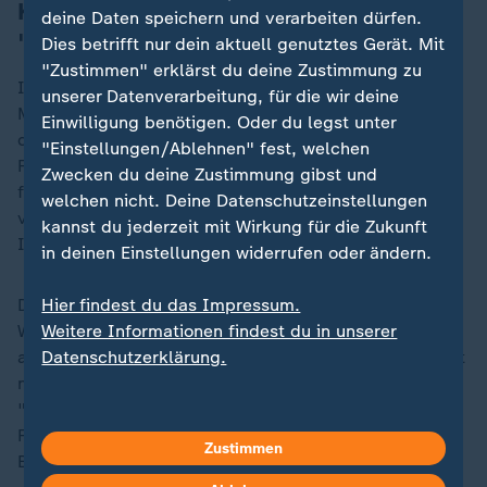
Konflikt um von Israel errichtete
deine Daten speichern und verarbeiten dürfen.
"Sicherheitszone"
Dies betrifft nur dein aktuell genutztes Gerät. Mit
"Zustimmen" erklärst du deine Zustimmung zu
Israel strebt nach früheren Äußerungen des
unserer Datenverarbeitung, für die wir deine
Ministerpräsidenten
Benjamin Netanjahu
mit den
Einwilligung benötigen. Oder du legst unter
direkten Verhandlungen ein dauerhaftes
"Einstellungen/Ablehnen" fest, welchen
Friedensabkommen mit dem Libanon an. Netanjahu
Zwecken du deine Zustimmung gibst und
fordert auch eine Entwaffnung der mit dem Iran
welchen nicht. Deine Datenschutzeinstellungen
verbündeten libanesischen Hisbollah-Miliz, mit der
kannst du jederzeit mit Wirkung für die Zukunft
Israel bis zuletzt wieder im offenen Krieg stand.
in deinen Einstellungen widerrufen oder ändern.
Die libanesische Regierung will eine dauerhafte
Hier findest du das Impressum.
Waffenruhe und einen Abzug der israelischen Soldaten
Weitere Informationen findest du in unserer
aus dem Süden des Libanons erreichen. Israel hat dort
Datenschutzerklärung.
nach eigenen Angaben eine sogenannte
"Sicherheitszone" eingerichtet, die libanesische
Führung spricht dagegen von Besatzung libanesischen
Zustimmen
Bodens.