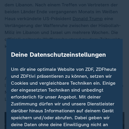
dem Libanon. Nach einem Treffen von Vertretern der
beiden Länder Ende vergangenen Monats im Weißen
Haus verkündete US-Präsident
Donald Trump
eine
Verlängerung der Waffenruhe zwischen der Hisbollah-
Miliz im Libanon und Israel um mehrere Wochen. Die
offiziell geltende Waffenruhe stand zu dem Zeitpunkt
kurz vor dem Auslaufen.
Deine Datenschutzeinstellungen
Trump: Waffenruhe im Libanon wird verlängert
Um dir eine optimale Website von ZDF, ZDFheute
und ZDFtivi präsentieren zu können, setzen wir
An den bisherigen Gesprächsrunden nahmen die
Cookies und vergleichbare Techniken ein. Einige
libanesische Botschafterin in den USA, Nada Hamadeh
der eingesetzten Techniken sind unbedingt
Moawad, und ihr israelischer Amtskollege Jechiel
erforderlich für unser Angebot. Mit deiner
Leiter sowie US-Außenminister Marco Rubio teil.
Zustimmung dürfen wir und unsere Dienstleister
darüber hinaus Informationen auf deinem Gerät
speichern und/oder abrufen. Dabei geben wir
deine Daten ohne deine Einwilligung nicht an