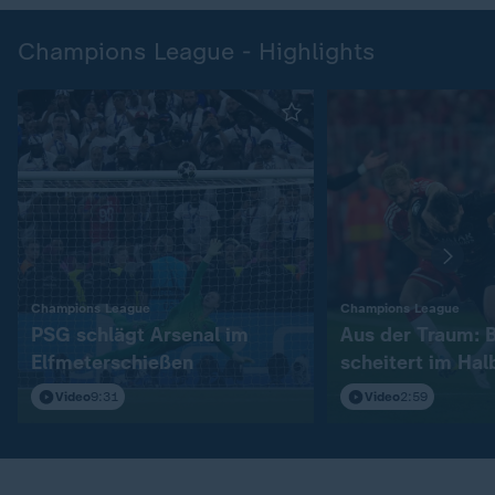
Champions League - Highlights
:
:
Champions League
Champions League
PSG schlägt Arsenal im
Aus der Traum: 
Elfmeterschießen
scheitert im Hal
Video
9:31
Video
2:59