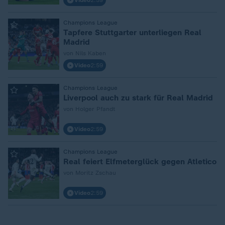
Video
2:59
:
Champions League
Tapfere Stuttgarter unterliegen Real
Madrid
von Nils Kaben
Video
2:59
:
Champions League
Liverpool auch zu stark für Real Madrid
von Holger Pfandt
Video
2:59
:
Champions League
Real feiert Elfmeterglück gegen Atletico
von Moritz Zschau
Video
2:59