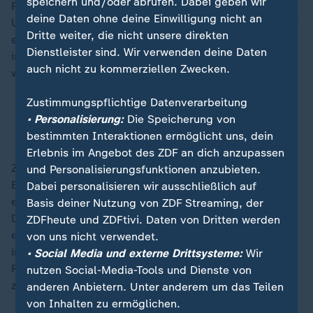
speichern und/oder abrufen. Dabei geben wir
Real Madrid immer wieder die Leistungen der
deine Daten ohne deine Einwilligung nicht an
Unparteiischen öffentlich kritisiert. Besonders hart traf
Dritte weiter, die nicht unsere direkten
es José Luis Munuera Montero, der daraufhin vor allem
Dienstleister sind. Wir verwenden deine Daten
in den Sozialen Netzwerken übel angegangen worden
auch nicht zu kommerziellen Zwecken.
war und sogar Morddrohungen erhielt.
Zustimmungspflichtige Datenverarbeitung
Reals Feldzug zerstört spanischen Fußball
• Personalisierung:
Die Speicherung von
"Korrupt": Real Madrid wütet gegen Verband
bestimmten Interaktionen ermöglicht uns, dein
Erlebnis im Angebot des ZDF an dich anzupassen
Zuvor hatte Real bereits in einem vierseitigen
und Personalisierungsfunktionen anzubieten.
Brandbrief zum Rundumschlag ausgeholt. Es benötige
Dabei personalisieren wir ausschließlich auf
eine "vollständige" Reform des Schiedsrichterwesens.
Basis deiner Nutzung von ZDF Streaming, der
Das System habe sich als "von innen heraus korrupt"
ZDFheute und ZDFtivi. Daten von Dritten werden
erwiesen. Der Klub-Sender hatte begleitend dazu
von uns nicht verwendet.
immer wieder Videos gezeigt, in denen
• Social Media und externe Drittsysteme:
Wir
Fehlentscheidungen der Schiedsrichter
nutzen Social-Media-Tools und Dienste von
zusammengestellt worden waren.
anderen Anbietern. Unter anderem um das Teilen
von Inhalten zu ermöglichen.