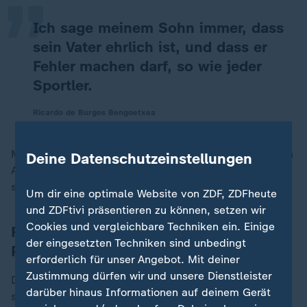
Ich sage meinem Sohn immer, dass
sein Vater ehrlich ist, und dass er
Fehler machen darf, so wie jeder
Sportler.
Ricardo de Burgos Bengoetxea
Medienberichten zufolge forderte Real daraufhin einen
Deine Datenschutzeinstellungen
Austausch des Schiedsrichters. De Burgos Bengoetxea
steht seit 2018 auf der Liste der FIFA-Schiedsrichter.
Um dir eine optimale Website von ZDF, ZDFheute
und ZDFtivi präsentieren zu können, setzen wir
Cookies und vergleichbare Techniken ein. Einige
Real stellt Referees regelmäßig an den
der eingesetzten Techniken sind unbedingt
Pranger
erforderlich für unser Angebot. Mit deiner
Zustimmung dürfen wir und unsere Dienstleister
Der Umgang mit Unparteiischen in Spanien ist schon
darüber hinaus Informationen auf deinem Gerät
seit mehreren Monaten ein Thema. Im Februar hatte