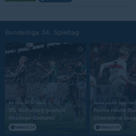
Bundesliga 34. Spieltag
:
3:1 beim FC St. Pauli
Rieras letztes Spiel mit
VfL Wolfsburg gewinnt
Remis reicht Stu
Abstiegs-Endspiel
Champions Leag
Video
10:24
Video
10:08