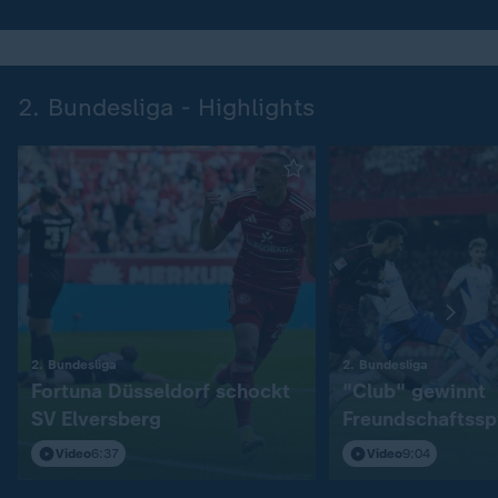
2. Bundesliga - Highlights
:
:
2. Bundesliga
2. Bundesliga
Fortuna Düsseldorf schockt
"Club" gewinnt
SV Elversberg
Freundschaftssp
S04
Video
6:37
Video
9:04