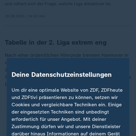
und nähert sich der Frage, welche Liga attraktiver ist.
29.08.2024 | 14:20 min
Tabelle in der 2. Liga extrem eng
Nach einer ordentlichen Hinrunde trennen Hannover in
der engen Zweitliga-Tabelle mit 27 Punkten nur zwei
Zähler vom direkten Aufstiegsrang zwei. Leitls letztes
Deine Datenschutzeinstellungen
Spiel als Coach der 96er beim Heimspiel gegen Hertha
BSC endete 0:0.
Um dir eine optimale Website von ZDF, ZDFheute
und ZDFtivi präsentieren zu können, setzen wir
Cookies und vergleichbare Techniken ein. Einige
ZDFsportstudio auf WhatsApp
der eingesetzten Techniken sind unbedingt
erforderlich für unser Angebot. Mit deiner
Zustimmung dürfen wir und unsere Dienstleister
darüber hinaus Informationen auf deinem Gerät