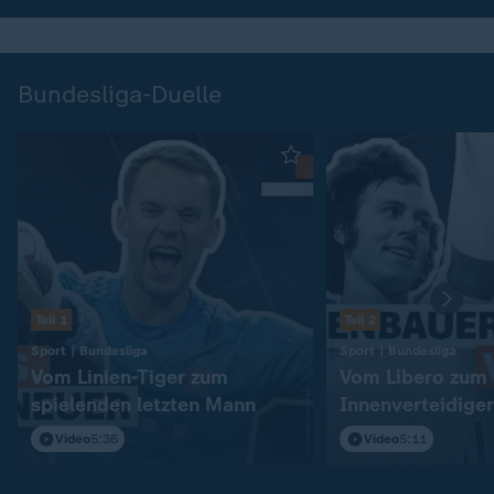
Bundesliga-Duelle
Teil 1
Teil 2
:
:
Sport | Bundesliga
Sport | Bundesliga
Vom Linien-Tiger zum
Vom Libero zum
spielenden letzten Mann
Innenverteidiger
Video
5:36
Video
5:11