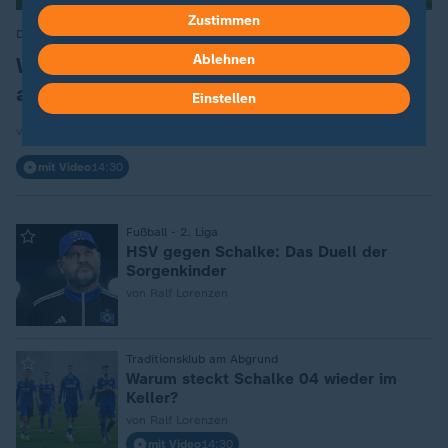
Zustimmen
Das Fußball-Unterhaus staunt
:
Ablehnen
Wie Elversberg die 2. Bundesliga
aufmischt
Einstellen
von Christoph Ruf
mit Video
14:30
:
Fußball - 2. Liga
HSV gegen Schalke: Das Duell der
Sorgenkinder
von Ralf Lorenzen
:
Traditionsklub am Abgrund
Warum steckt Schalke 04 wieder im
Keller?
von Ralf Lorenzen
mit Video
14:30