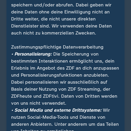
speichern und/oder abrufen. Dabei geben wir
deine Daten ohne deine Einwilligung nicht an
Dritte weiter, die nicht unsere direkten
Dienstleister sind. Wir verwenden deine Daten
auch nicht zu kommerziellen Zwecken.
Zustimmungspflichtige Datenverarbeitung
• Personalisierung:
Die Speicherung von
Quelle: Reuters
bestimmten Interaktionen ermöglicht uns, dein
Erlebnis im Angebot des ZDF an dich anzupassen
und Personalisierungsfunktionen anzubieten.
Dabei personalisieren wir ausschließlich auf
Sie wollen über Sport stets auf dem Laufenden
Basis deiner Nutzung von ZDF Streaming, der
bleiben? Dann ist unser sportstudio-WhatsApp-
ZDFheute und ZDFtivi. Daten von Dritten werden
Channel genau das Richtige für Sie. Egal ob
von uns nicht verwendet.
morgens zum Kaffee, mittags zum Lunch oder zum
• Social Media und externe Drittsysteme:
Wir
Feierabend - erhalten Sie
die wichtigsten News
nutzen Social-Media-Tools und Dienste von
direkt auf Ihr Smartphone
. Melden Sie sich hier
anderen Anbietern. Unter anderem um das Teilen
ganz einfach für unseren WhatsApp-Channel an: