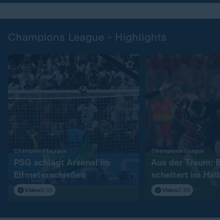
Champions League - Highlights
:
:
Champions League
Champions League
PSG schlägt Arsenal im
Aus der Traum: 
Elfmeterschießen
scheitert im Hal
Video
9:31
Video
2:59