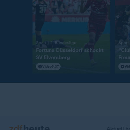
:
Sport | 2. Bundesliga
Sport 
Fortuna Düsseldorf schockt
"Clu
SV Elversberg
Freu
S04
Video
6:37
Vi
Aktuell b