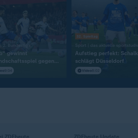
32. Spieltag
:
| 2. Bundesliga
Sport | das aktuelle sportstudi
b" gewinnt
Aufstieg perfekt: Schal
ndschaftsspiel gegen
schlägt Düsseldorf
deo
9:04
Video
8:02
ei ZDFheute
ZDFheute Update