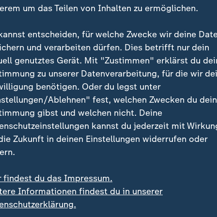
erem um das Teilen von Inhalten zu ermöglichen.
kannst entscheiden, für welche Zwecke wir deine Dat
ichern und verarbeiten dürfen. Dies betrifft nur dein
uell genutztes Gerät. Mit "Zustimmen" erklärst du dei
:
:
Sport | UEFA Champions League - Saison 2025/26
timmung zu unserer Datenverarbeitung, für die wir de
der Traum: Bayern
Saka lässt Arsenal gege
willigung benötigen. Oder du legst unter
itert im Halbfinale
Atletico jubeln
nstellungen/Ablehnen" fest, welchen Zwecken du dei
deo
2:59
Video
2:59
timmung gibst und welchen nicht. Deine
enschutzeinstellungen kannst du jederzeit mit Wirkun
 die Zukunft in deinen Einstellungen widerrufen oder
ern.
r findest du das Impressum.
tere Informationen findest du in unserer
enschutzerklärung.