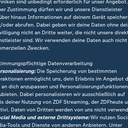
hniken sind unbedingt erforderlich für unser Angebot.
antou) - Trainer: Luis Enrique
ner Zustimmung dürfen wir und unsere Dienstleister
über hinaus Informationen auf deinem Gerät speicher
Michael Oliver (England)
/oder abrufen. Dabei geben wir deine Daten ohne de
willigung nicht an Dritte weiter, die nicht unsere direk
ndreas Kürten
nstleister sind. Wir verwenden deine Daten auch nicht
merziellen Zwecken.
timmungspflichtige Datenverarbeitung
ersonalisierung:
Die Speicherung von bestimmten
e
eraktionen ermöglicht uns, dein Erlebnis im Angebot 
 an dich anzupassen und Personalisierungsfunktionen
ubieten. Dabei personalisieren wir ausschließlich auf
ights
is deiner Nutzung von ZDF Streaming, der ZDFheute 
tivi. Daten von Dritten werden von uns nicht verwend
ocial Media und externe Drittsysteme:
Wir nutzen Soci
ia-Tools und Dienste von anderen Anbietern. Unter