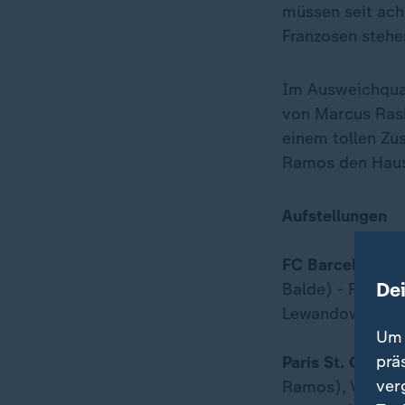
müssen seit ach
Franzosen stehen
Im Ausweichquar
von Marcus Rash
einem tollen Zu
Ramos den Haus
Aufstellungen
FC Barcelona:
Sz
De
Balde) - F. de J
Lewandowski) - F
Um 
prä
Paris St. Germai
ver
Ramos), Vitinha