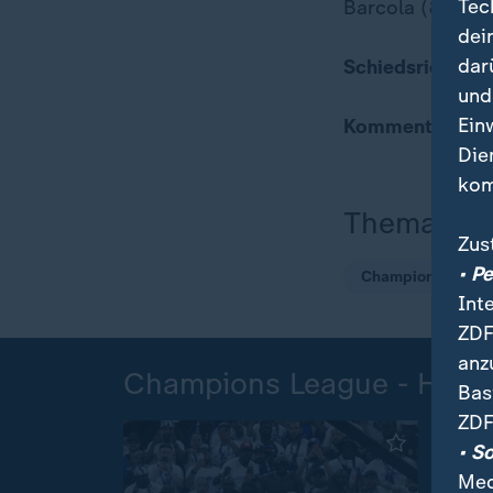
Tec
Barcola (80. Ndj
dei
dar
Schiedsrichter:
und
Ein
Kommentator:
A
Die
kom
Thema
Zus
• P
Champions Leagu
Int
ZDF
anz
Champions League - Highl
Bas
ZDF
• S
Med