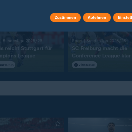
Zustimmen
Ablehnen
Einstel
:
:
 | Bundesliga 2025/26
Sport | Bundesliga 2025/26
s reicht Stuttgart für
SC Freiburg macht die
pions League
Conference League klar
deo
10:08
Video
9:45