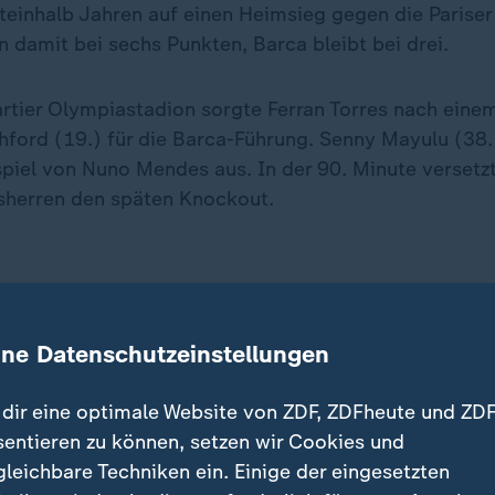
teinhalb Jahren auf einen Heimsieg gegen die Pariser
 damit bei sechs Punkten, Barca bleibt bei drei.
tier Olympiastadion sorgte Ferran Torres nach eine
ford (19.) für die Barca-Führung. Senny Mayulu (38.
spiel von Nuno Mendes aus. In der 90. Minute verset
herren den späten Knockout.
czesny - Koundé, E. Garcia (86. A. Christensen), Cub
ine Datenschutzeinstellungen
ong, Pedri (79. Bernal) - Yamal, Olmo (72. Casado), R
. Torres - Trainer: Hansi Flick
dir eine optimale Website von ZDF, ZDFheute und ZDF
sentieren zu können, setzen wir Cookies und
n:
Chevalier - Hakimi, Sabarnyj, Pacho, Mendes - Ruiz
gleichbare Techniken ein. Einige der eingesetzten
, Zaïre-Emery - Mbaye (65. Lucas Hernandez), Mayulu