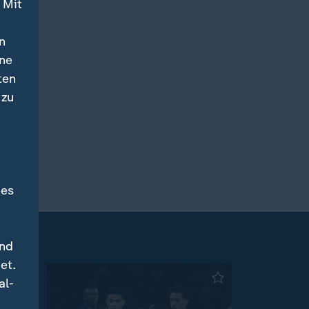
 Mit
n
ine
ten
 zu
des
und
et.
al-