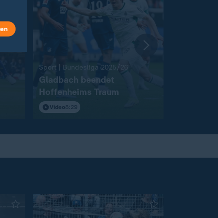
len
:
Sport | Bundesliga 2025/26
Sport | Bun
Gladbach beendet
Leverkuse
Hoffenheims Traum
selbst au
Video
8:29
Video
7:15