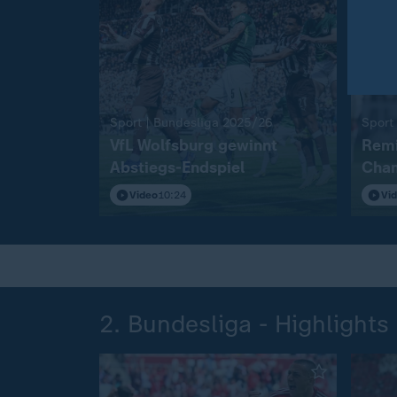
:
Sport | Bundesliga 2025/26
Sport
VfL Wolfsburg gewinnt
Remi
Abstiegs-Endspiel
Cham
Video
10:24
Vi
2. Bundesliga - Highlights