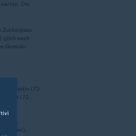
 warten. Die
m Zuckerpass
) glich nach
zte Goncalo
arsi, Martín (72.
ashford (72.
tivi
 (72. G.
 (80. Lee),