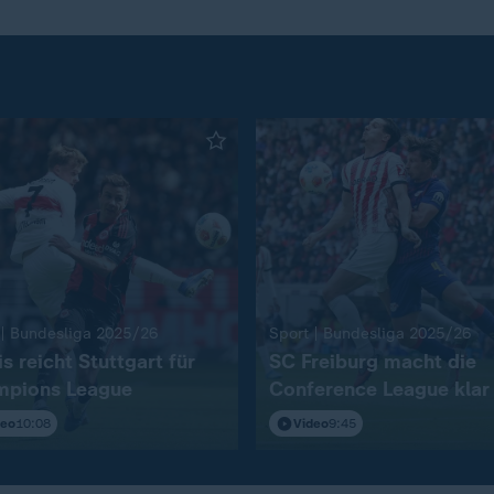
:
:
 | Bundesliga 2025/26
Sport | Bundesliga 2025/26
s reicht Stuttgart für
SC Freiburg macht die
pions League
Conference League klar
deo
10:08
Video
9:45