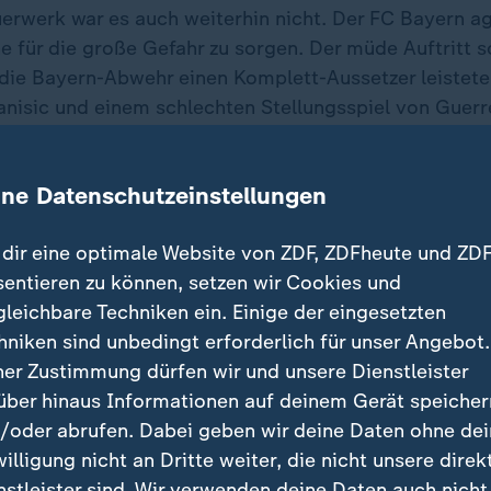
uerwerk war es auch weiterhin nicht. Der FC Bayern ag
 für die große Gefahr zu sorgen. Der müde Auftritt so
h die Bayern-Abwehr einen Komplett-Aussetzer leistet
anisic und einem schlechten Stellungsspiel von Guerr
llegen Kühn in Szene, der aus halbrechter Position N
ine Datenschutzeinstellungen
 sich in der Arena breit. Sollten die Bayern womöglic
dir eine optimale Website von ZDF, ZDFheute und ZDF
Finale dahoam verspielen? Die Münchener drängten n
sentieren zu können, setzen wir Cookies und
n aber Glück, dass Maeda (70.) nicht zum 2:0 traf.
gleichbare Techniken ein. Einige der eingesetzten
hniken sind unbedingt erforderlich für unser Angebot.
Goretzka verfehlten das Ziel nur knapp, alles sah nac
ner Zustimmung dürfen wir und unsere Dienstleister
Davies und erlöste die Bayern spät.
über hinaus Informationen auf deinem Gerät speicher
/oder abrufen. Dabei geben wir deine Daten ohne de
llungen
willigung nicht an Dritte weiter, die nicht unsere direk
nstleister sind. Wir verwenden deine Daten auch nicht