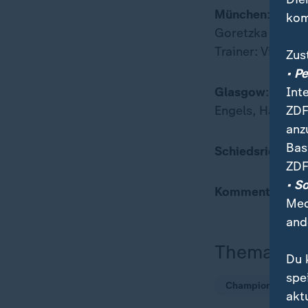
München
: Neue
kom
Goretzka - Olis
Trainer: Vince
Zus
• P
Int
Glasgow
: Schme
ZDF
Engels, Hatate 
anz
Bas
Schiedsrichter
:
ZDF
• S
Kommentator
: 
Med
and
Thema
Du 
spe
Champions Leagu
akt