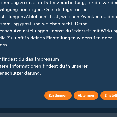
timmung zu unserer Datenverarbeitung, für die wir de
willigung benötigen. Oder du legst unter
ights
nstellungen/Ablehnen" fest, welchen Zwecken du dei
timmung gibst und welchen nicht. Deine
enschutzeinstellungen kannst du jederzeit mit Wirkun
 die Zukunft in deinen Einstellungen widerrufen oder
ern.
r findest du das Impressum.
tere Informationen findest du in unserer
enschutzerklärung.
:
:
Sport | UEFA Champions League - Saison 2025/26
der Traum: Bayern
Saka lässt Arsenal gege
itert im Halbfinale
Atletico jubeln
Zustimmen
Ablehnen
Einstel
deo
2:59
Video
2:59