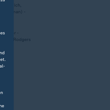
 - Kimmich,
(46. Coman) -
des
cGregor -
Brendan Rodgers
und
et.
al-
en
ne