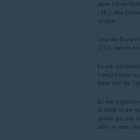
dann klärte Rap
(16.), ehe Daiz
sorgte.
Und die Bayern?
(22.), der im Ab
Es war ein behäb
wenig besser wu
Kane traf die Lat
Es war zugleich
Er blieb in der 
gleich gut ein, 
aber an dem sta