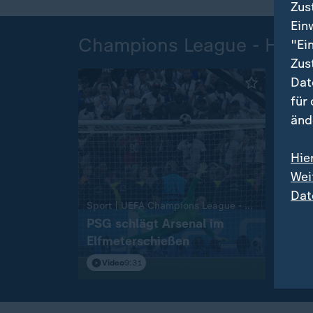
Zus
Ein
Champions League - Highl
"Ei
Zus
Dat
für
änd
Hie
Wei
Dat
Sport | UEFA Champions League - Saison 2025/26
PSG schlägt Arsenal im
Aus 
Elfmeterschießen
sche
Video
9:31
Vi