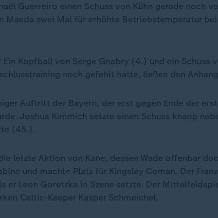
haël Guerreiro einen Schuss von Kühn gerade noch vor
en Maeda zwei Mal für erhöhte Betriebstemperatur be
 Ein Kopfball von Serge Gnabry (4.) und ein Schuss 
schlusstraining noch gefehlt hatte, ließen den Anhan
iger Auftritt der Bayern, der erst gegen Ende der erst
rde. Joshua Kimmich setzte einen Schuss knapp neben
te (45.).
 die letzte Aktion von Kane, dessen Wade offenbar do
Kabine und machte Platz für Kingsley Coman. Der Franz
als er Leon Goretzka in Szene setzte. Der Mittelfeldspi
rken Celtic-Keeper Kasper Schmeichel.