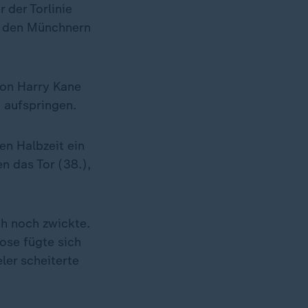
 der Torlinie
i den Münchnern
von Harry Kane
g aufspringen.
en Halbzeit ein
 das Tor (38.),
ch noch zwickte.
ose fügte sich
eler scheiterte