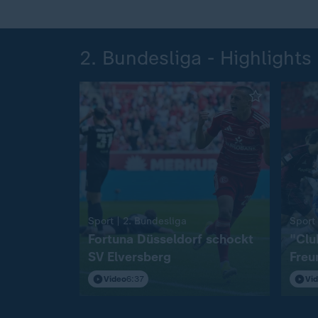
2. Bundesliga - Highlights
:
Sport | 2. Bundesliga
Sport 
Fortuna Düsseldorf schockt
"Clu
SV Elversberg
Freu
S04
Video
6:37
Vi