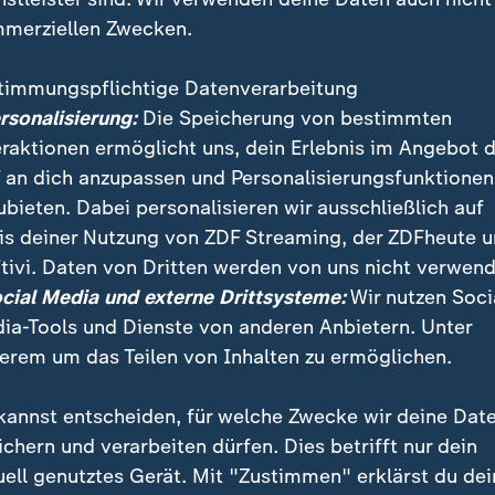
r - Stanisic, Upamecano, Kim, Guerreiro (64. Davies)
merziellen Zwecken.
e, Musiala (90.+5 Müller), Gnabry (64. Sané) - Kane 
nt Kompany
timmungspflichtige Datenverarbeitung
ersonalisierung:
Die Speicherung von bestimmten
eraktionen ermöglicht uns, dein Erlebnis im Angebot 
ichel - Johnston, Carter-Vickers, Trusty, Schlupp - M
 an dich anzupassen und Personalisierungsfunktionen
- Kühn (69. Yang), Maeda, Jota (60. Idah) - Trainer: 
ubieten. Dabei personalisieren wir ausschließlich auf
is deiner Nutzung von ZDF Streaming, der ZDFheute 
 Benoît Bastien (Frankreich)
tivi. Daten von Dritten werden von uns nicht verwend
ocial Media und externe Drittsysteme:
Wir nutzen Soci
Daniel Gahn
ia-Tools und Dienste von anderen Anbietern. Unter
erem um das Teilen von Inhalten zu ermöglichen.
kannst entscheiden, für welche Zwecke wir deine Dat
ichern und verarbeiten dürfen. Dies betrifft nur dein
e
uell genutztes Gerät. Mit "Zustimmen" erklärst du dei