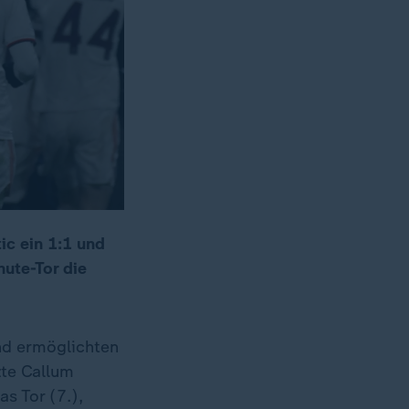
ic ein 1:1 und
nute-Tor die
nd ermöglichten
zte Callum
s Tor (7.),