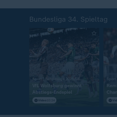
Bundesliga 34. Spieltag
:
Sport | Bundesliga 2025/26
Sport
VfL Wolfsburg gewinnt
Remi
Abstiegs-Endspiel
Cham
Video
10:24
Vi