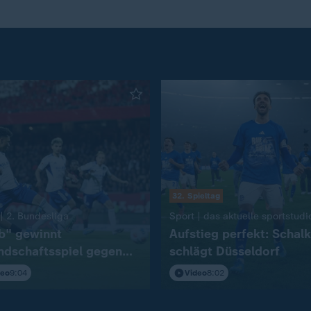
32. Spieltag
:
| 2. Bundesliga
Sport | das aktuelle sportstudi
b" gewinnt
Aufstieg perfekt: Schal
ndschaftsspiel gegen
schlägt Düsseldorf
deo
9:04
Video
8:02