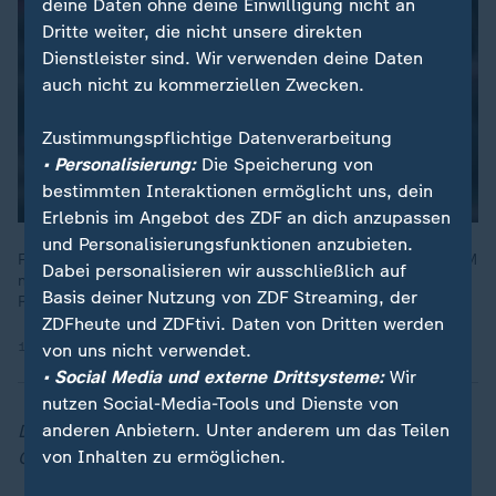
deine Daten ohne deine Einwilligung nicht an
Dritte weiter, die nicht unsere direkten
Dienstleister sind. Wir verwenden deine Daten
auch nicht zu kommerziellen Zwecken.
Zustimmungspflichtige Datenverarbeitung
• Personalisierung:
Die Speicherung von
bestimmten Interaktionen ermöglicht uns, dein
Erlebnis im Angebot des ZDF an dich anzupassen
und Personalisierungsfunktionen anzubieten.
Felix Zwayer ist von der FIFA als Schiedsrichter für Fußball-WM
Dabei personalisieren wir ausschließlich auf
nominiert worden. Neben ihm sind auch seine Assistenten
Basis deiner Nutzung von ZDF Streaming, der
Robert Kempter und Christian Dietz dabei.
ZDFheute und ZDFtivi. Daten von Dritten werden
10.04.2026 | 0:31 min
von uns nicht verwendet.
• Social Media und externe Drittsysteme:
Wir
nutzen Social-Media-Tools und Dienste von
anderen Anbietern. Unter anderem um das Teilen
Die
Zusammenfassungen und Highlights der
von Inhalten zu ermöglichen.
Champions League finden Sie bei
sportstudio.de
.