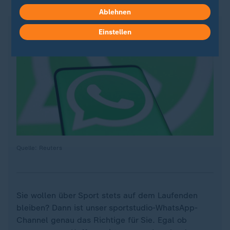
ZDFsportstudio auf WhatsApp
Ablehnen
Einstellen
Quelle: Reuters
Sie wollen über Sport stets auf dem Laufenden
bleiben? Dann ist unser sportstudio-WhatsApp-
Channel genau das Richtige für Sie. Egal ob