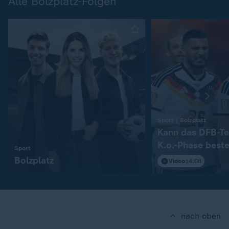
Alle Bolzplatz-Folgen
:
Sport | Bolzplatz
Kann das DFB-Te
K.o.-Phase best
:
Sport
Bolzplatz
Video
14:08
nach oben