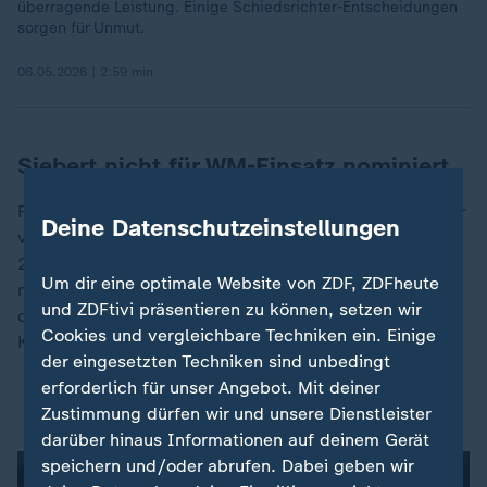
überragende Leistung. Einige Schiedsrichter-Entscheidungen
sorgen für Unmut.
06.05.2026 | 2:59 min
Siebert nicht für WM-Einsatz nominiert
Für die
Fußball-WM
in diesem Sommer war Siebert, der
Deine Datenschutzeinstellungen
vor vier Jahren bei der WM in Katar sowie bei der EM
2024 Spiele geleitet hatte, von der FIFA nicht
Um dir eine optimale Website von ZDF, ZDFheute
nominiert worden. Felix Zwayer wird der einzige
und ZDFtivi präsentieren zu können, setzen wir
deutsche Schiedsrichter bei der WM in den USA,
Cookies und vergleichbare Techniken ein. Einige
Kanada und Mexiko sein.
der eingesetzten Techniken sind unbedingt
erforderlich für unser Angebot. Mit deiner
Zwayer einziger deutscher WM-Schiedsrichter
Zustimmung dürfen wir und unsere Dienstleister
darüber hinaus Informationen auf deinem Gerät
speichern und/oder abrufen. Dabei geben wir