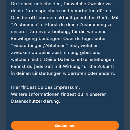
Du kannst entscheiden, für welche Zwecke wir
deine Daten speichern und verarbeiten dürfen.
Dies betrifft nur dein aktuell genutztes Gerät. Mit
"Zustimmen" erklärst du deine Zustimmung zu
unserer Datenverarbeitung, für die wir deine
Einwilligung benötigen. Oder du legst unter
"Einstellungen/Ablehnen" fest, welchen
Zwecken du deine Zustimmung gibst und
welchen nicht. Deine Datenschutzeinstellungen
kannst du jederzeit mit Wirkung für die Zukunft
in deinen Einstellungen widerrufen oder ändern.
Sport
Champions League - 2025/26
:
Hier findest du das Impressum.
Weitere Informationen findest du in unserer
Immer mittwochs ab 23 Uhr: Die wichtigsten
Datenschutzerklärung.
Spiele der Champions League streamen.
Zustimmen