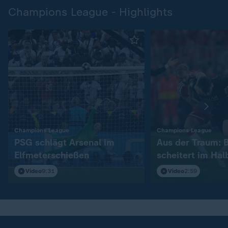
Champions League - Highlights
:
:
Champions League
Champions League
PSG schlägt Arsenal im
Aus der Traum: 
Elfmeterschießen
scheitert im Hal
Video
9:31
Video
2:59