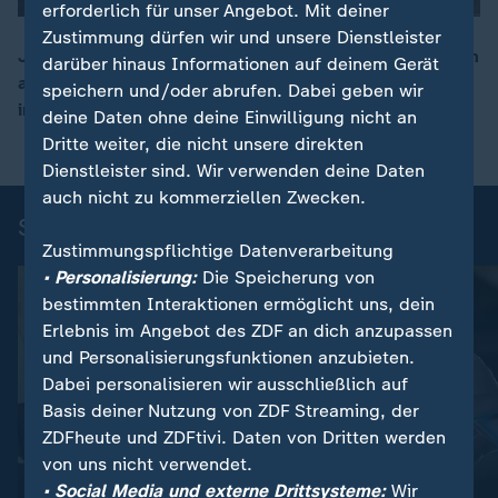
erforderlich für unser Angebot. Mit deiner
Zustimmung dürfen wir und unsere Dienstleister
Julian Schuster, der Trainer des SC Freiburg, spricht im
darüber hinaus Informationen auf deinem Gerät
aktuellen sportstudio mit Sven Voss über den Einzug
speichern und/oder abrufen. Dabei geben wir
ins Finale der Europa League.
deine Daten ohne deine Einwilligung nicht an
Dritte weiter, die nicht unsere direkten
Dienstleister sind. Wir verwenden deine Daten
auch nicht zu kommerziellen Zwecken.
Sportnachrichten
Zustimmungspflichtige Datenverarbeitung
• Personalisierung:
Die Speicherung von
bestimmten Interaktionen ermöglicht uns, dein
Erlebnis im Angebot des ZDF an dich anzupassen
und Personalisierungsfunktionen anzubieten.
Dabei personalisieren wir ausschließlich auf
Basis deiner Nutzung von ZDF Streaming, der
ZDFheute und ZDFtivi. Daten von Dritten werden
von uns nicht verwendet.
:
:
Nachrichten | Sport
Nachrichten | Sport
• Social Media und externe Drittsysteme:
Wir