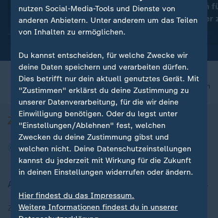
UEFA hält an Boykott-
Drei Medaillen f
nutzen Social-Media-Tools und Dienste von
Androhung für FIFA-Turniere
Wasserspringer
anderen Anbietern. Unter anderem um das Teilen
fest
Abschluss
von Inhalten zu ermöglichen.
mit Video
1:11
mit Video
1:50
Du kannst entscheiden, für welche Zwecke wir
deine Daten speichern und verarbeiten dürfen.
Dies betrifft nur dein aktuell genutztes Gerät. Mit
nach oben
"Zustimmen" erklärst du deine Zustimmung zu
unserer Datenverarbeitung, für die wir deine
Einwilligung benötigen. Oder du legst unter
"Einstellungen/Ablehnen" fest, welchen
Zwecken du deine Zustimmung gibst und
welchen nicht. Deine Datenschutzeinstellungen
kannst du jederzeit mit Wirkung für die Zukunft
in deinen Einstellungen widerrufen oder ändern.
Aktuell bei ZDFheute
Hier findest du das Impressum.
Weitere Informationen findest du in unserer
Zuletzt veröffentlicht