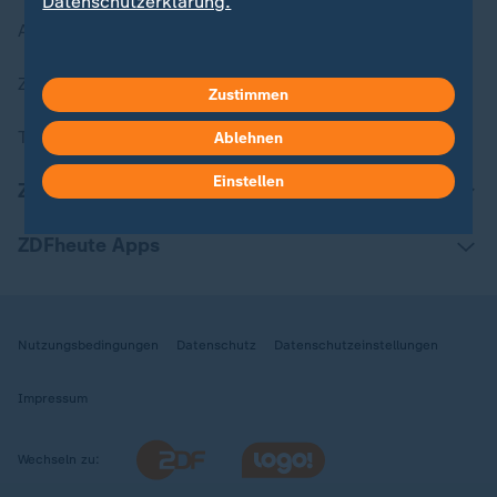
Datenschutzerklärung.
Aktuelle Sendungs-Videos
ZDFheute Stories
Zustimmen
Themen im Überblick
Ablehnen
Einstellen
ZDFheute Update
ZDFheute Apps
Nutzungsbedingungen
Datenschutz
Datenschutzeinstellungen
Impressum
Wechseln zu: