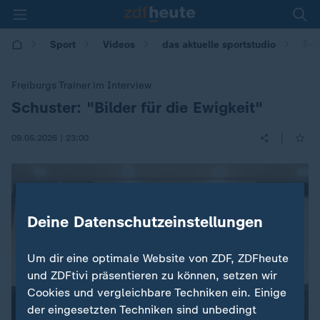
Sch
Sport
Videos
das aktuelle sportstudio
Freiburgs Trainer im Interview
Schuster: "Bilder für die Ewigkeit"
:
|
09.05.2026 | 23:00
Deine Datenschutzeinstellungen
Um dir eine optimale Website von ZDF, ZDFheute
und ZDFtivi präsentieren zu können, setzen wir
Cookies und vergleichbare Techniken ein. Einige
der eingesetzten Techniken sind unbedingt