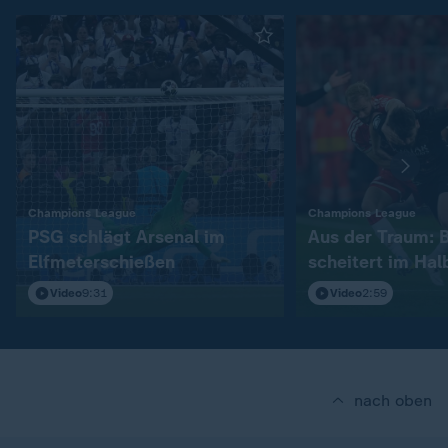
:
:
Champions League
Champions League
PSG schlägt Arsenal im
Aus der Traum: 
Elfmeterschießen
scheitert im Hal
Video
9:31
Video
2:59
nach oben