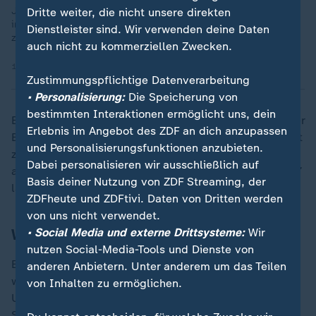
Juventus Turin hat das Gigantenduell gegen Manchester City
Dritte weiter, die nicht unsere direkten
in der Champions League gewonnen. Die Italiener setzten sich
Dienstleister sind. Wir verwenden deine Daten
zuhause mit 2:0 durch, die Engländer müssen bangen.
auch nicht zu kommerziellen Zwecken.
11.12.2024 | 2:59 min
Zustimmungspflichtige Datenverarbeitung
• Personalisierung:
Die Speicherung von
bestimmten Interaktionen ermöglicht uns, dein
Es erscheint also nicht abwegig, dass der Zeitpunkt der
Erlebnis im Angebot des ZDF an dich anzupassen
Bekanntmachung von Haalands "Renten-Vertrag“ nicht
und Personalisierungsfunktionen anzubieten.
zufällig gewählt wurde. Schließlich bestand
Dabei personalisieren wir ausschließlich auf
angesichts von dessen ohnehin noch bis Sommer 2027
Basis deiner Nutzung von ZDF Streaming, der
laufenden Arbeitspapier keinerlei Eile.
ZDFheute und ZDFtivi. Daten von Dritten werden
von uns nicht verwendet.
Wirklich für immer City?
• Social Media und externe Drittsysteme:
Wir
nutzen Social-Media-Tools und Dienste von
Es kann als Signal an die Finanz-Ermittler verstanden
anderen Anbietern. Unter anderem um das Teilen
werden. Nach dem Motto: Wir lassen uns von einem
von Inhalten zu ermöglichen.
Urteil, egal wie es ausfällt, nicht aufhalten. Dieser
Schluss liegt noch näher, wenn man auf Haalands