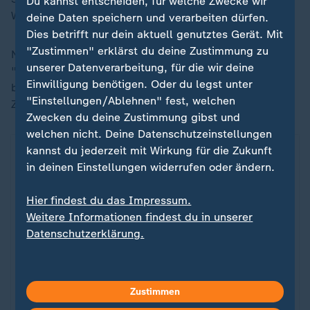
Du kannst entscheiden, für welche Zwecke wir
Worte im Zuge des Mega-Vertrages achtet.
deine Daten speichern und verarbeiten dürfen.
Dies betrifft nur dein aktuell genutztes Gerät. Mit
"Zustimmen" erklärst du deine Zustimmung zu
Nun sei er "City, egal was passiert", behauptet er da.
unserer Datenverarbeitung, für die wir deine
"Egal was passiert" - bemerkenswert, wenn man
Einwilligung benötigen. Oder du legst unter
bedenkt, dass seinem Klub unter Umständen der
"Einstellungen/Ablehnen" fest, welchen
Zwangsabstieg droht.
Zwecken du deine Zustimmung gibst und
welchen nicht. Deine Datenschutzeinstellungen
kannst du jederzeit mit Wirkung für die Zukunft
in deinen Einstellungen widerrufen oder ändern.
Hier findest du das Impressum.
Weitere Informationen findest du in unserer
Datenschutzerklärung.
Liveblog
Zustimmen