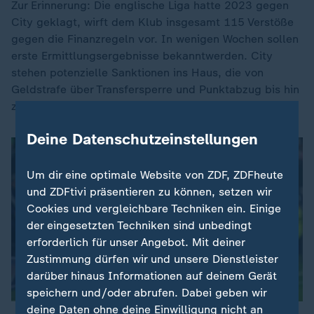
Zur Erinnerung: Die englische Liga hatte 2023 gegen
City geklagt, wirft dem Klub insgesamt 115 Verstöße
gegen die Finanzregeln vor. In wenigen Wochen sollen
erste Ermittlungsergebnisse bekanntwerden. City
stehen potenzielle Sanktionen ins Haus, die von
Geldstrafe über Transfersperre und Punktabzug bis hin
zu einem Zwangsabstieg reichen können.
Deine Datenschutzeinstellungen
Um dir eine optimale Website von ZDF, ZDFheute
und ZDFtivi präsentieren zu können, setzen wir
Cookies und vergleichbare Techniken ein. Einige
der eingesetzten Techniken sind unbedingt
erforderlich für unser Angebot. Mit deiner
Zustimmung dürfen wir und unsere Dienstleister
darüber hinaus Informationen auf deinem Gerät
speichern und/oder abrufen. Dabei geben wir
deine Daten ohne deine Einwilligung nicht an