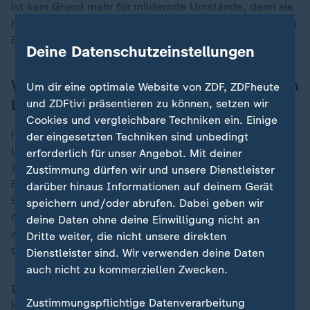
ist kein Grund mehr für mildernde Umstände, denn sie
hat ja unter Hjulmand mehrfach bewiesen, dass sie ein
Erfolgsteam sein kann.
Deine Datenschutzeinstellungen
Verletzungen und Afrika‑Cup schwächen
Um dir eine optimale Website von ZDF, ZDFheute
Leverkusens Kader
und ZDFtivi präsentieren zu können, setzen wir
Cookies und vergleichbare Techniken ein. Einige
Hinzu kamen Verletzungen von Schlüsselspielern wie
der eingesetzten Techniken sind unbedingt
Lucas Vazquez, Exequiel Palacios und immer mal
erforderlich für unser Angebot. Mit deiner
wieder Patrik Schick. Wohingegen gesetzte Spieler wie
Zustimmung dürfen wir und unsere Dienstleister
Edmond Tapsoba, Ibrahim Maza und Christian Kofane
darüber hinaus Informationen auf deinem Gerät
Ende 2026 von ihren Nationalteams zum Afrika-Cup
speichern und/oder abrufen. Dabei geben wir
delegiert wurden. Tapsoba kehrte verletzt zurück, hat
deine Daten ohne deine Einwilligung nicht an
aber am Dienstag erstmals wieder mit der Mannschaft
Dritte weiter, die nicht unsere direkten
trainiert und soll am Mittwoch im Bayer-Kader stehen.
Dienstleister sind. Wir verwenden deine Daten
auch nicht zu kommerziellen Zwecken.
Insgesamt lässt sich Hjulmand nicht auf eine
Zustimmungspflichtige Datenverarbeitung
Krisendiskussion ein. Sein Credo lautet: "Wir haben