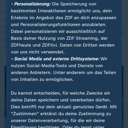
• Personalisierung:
Die Speicherung von
innerhalb von zehn Tagen drei Spiele verloren. Und
bestimmten Interaktionen ermöglicht uns, dein
danach wieder eins gewonnen. Im Fußball geht es
Erlebnis im Angebot des ZDF an dich anzupassen
schnell." Ein Sieg am Mittwoch gegen Villarreal - "und
und Personalisierungsfunktionen anzubieten.
schon sieht es wieder anders aus. Ich habe volles
Dabei personalisieren wir ausschließlich auf
Vertrauen in meine Mannschaft." Derzeit formschwache
Basis deiner Nutzung von ZDF Streaming, der
Spieler wie Malik Tillman oder Ernest Poku redet er
ZDFheute und ZDFtivi. Daten von Dritten werden
stark. Vor allem Tillman werde schon noch von sich
von uns nicht verwendet.
reden machen.
• Social Media und externe Drittsysteme:
Wir
nutzen Social-Media-Tools und Dienste von
anderen Anbietern. Unter anderem um das Teilen
von Inhalten zu ermöglichen.
Du kannst entscheiden, für welche Zwecke wir
deine Daten speichern und verarbeiten dürfen.
Dies betrifft nur dein aktuell genutztes Gerät. Mit
"Zustimmen" erklärst du deine Zustimmung zu
unserer Datenverarbeitung, für die wir deine
Einwilligung benötigen. Oder du legst unter