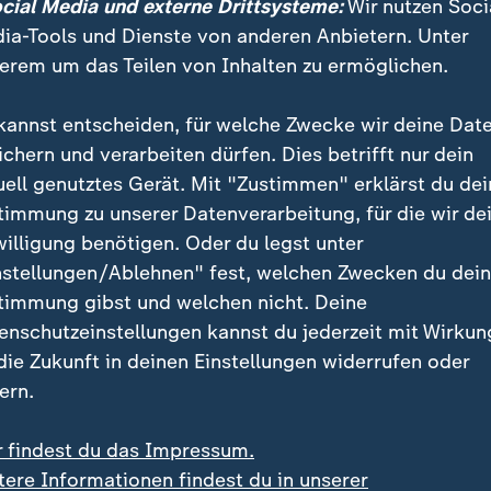
ocial Media und externe Drittsysteme:
Wir nutzen Soci
e Can
ia-Tools und Dienste von anderen Anbietern. Unter
erem um das Teilen von Inhalten zu ermöglichen.
vac
sah den lahmen Kick von der pragmatischen Seite:
r wollten. Wir sind weitergekommen. Das steht über a
kannst entscheiden, für welche Zwecke wir deine Dat
gar ein Lob für seine kickende Belegschaft im Reperto
ichern und verarbeiten dürfen. Dies betrifft nur dein
onzentriert und fokussiert runtergespielt."
uell genutztes Gerät. Mit "Zustimmen" erklärst du dei
timmung zu unserer Datenverarbeitung, für die wir de
chenkte frühzeitig ab
willigung benötigen. Oder du legst unter
nstellungen/Ablehnen" fest, welchen Zwecken du dei
atten das Duell gegen den portugiesischen Hauptsta
timmung gibst und welchen nicht. Deine
 schon für sich entschieden, als die Mannschaft d
enschutzeinstellungen kannst du jederzeit mit Wirkun
gar nicht erreicht hatte. Sportings Trainer Rui Borge
 die Zukunft in deinen Einstellungen widerrufen oder
den, neben dem Wunderstürmer Viktor Gyökeres auch 
ern.
Außenstürmer Trincao daheim zu lassen und das Kräf
kt.
r findest du das Impressum.
tere Informationen findest du in unserer