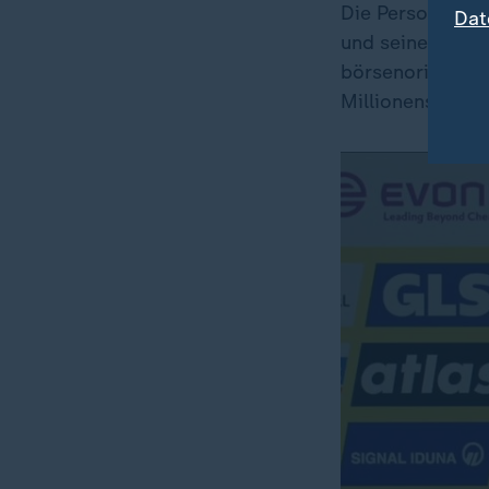
Die Personalroc
Dat
und seine Beleg
börsenorientier
Millionensegen g