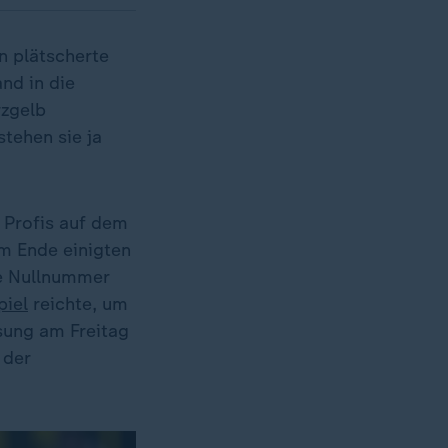
n plätscherte
nd in die
rzgelb
stehen sie ja
 Profis auf dem
Am Ende einigten
ne Nullnummer
piel
reichte, um
sung am Freitag
 der