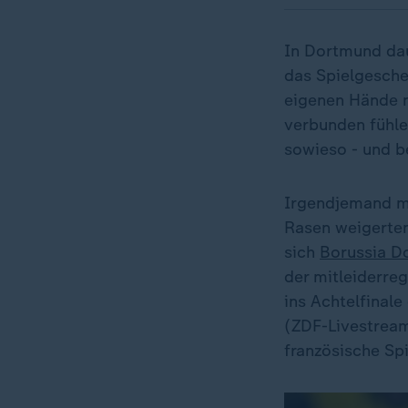
In Dortmund dau
das Spielgescheh
eigenen Hände n
verbunden fühlen
sowieso - und b
Irgendjemand mu
Rasen weigerten
sich
Borussia D
der mitleiderr
ins Achtelfinale
(ZDF-Livestream
französische Sp