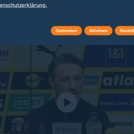
hade sorgte in Portugal für einen wütenden Aufschre
enschutzerklärung.
schaft frühzeitig mit der nächsten Runde planen konn
ten Fußballunternehmen aus dem Revier einen weiter
arantiert.
Zustimmen
Ablehnen
Einstel