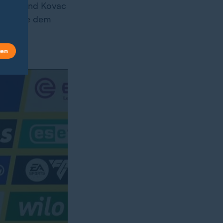
i, während Kovac
ten, die dem
en
len