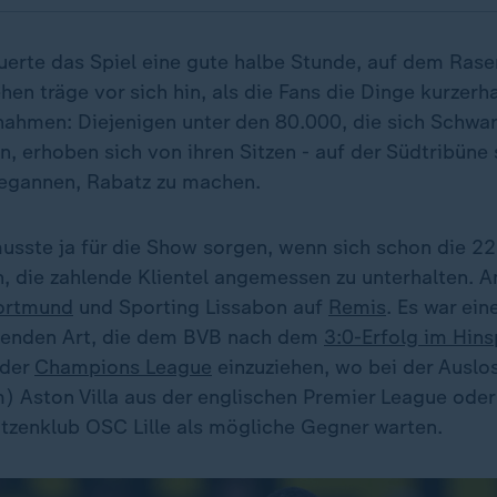
erte das Spiel eine gute halbe Stunde, auf dem Rase
en träge vor sich hin, als die Fans die Dinge kurzerha
ahmen: Diejenigen unter den 80.000, die sich Schwa
, erhoben sich von ihren Sitzen - auf der Südtribüne 
egannen, Rabatz zu machen.
sste ja für die Show sorgen, wenn sich schon die 22
, die zahlende Klientel angemessen zu unterhalten. 
ortmund
und Sporting Lissabon auf
Remis
. Es war ei
egenden Art, die dem BVB nach dem
3:0-Erfolg im Hins
 der
Champions League
einzuziehen, wo bei der Auslo
) Aston Villa aus der englischen Premier League oder
itzenklub OSC Lille als mögliche Gegner warten.