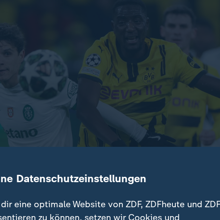
ine Datenschutzeinstellungen
dir eine optimale Website von ZDF, ZDFheute und ZDF
nwehr schafft Borussia Dortmund den Sprung ins Achtelfin
sentieren zu können, setzen wir Cookies und
inen uninspirierten Auftritt beim BVB, dem ein 0:0 reicht.