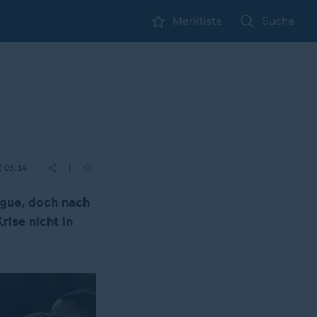
Merkliste
Suche
|
| 05:14
ague, doch nach
rise nicht in