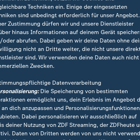
gleichbare Techniken ein. Einige der eingesetzten
hniken sind unbedingt erforderlich für unser Angebot.
ner Zustimmung dürfen wir und unsere Dienstleister
über hinaus Informationen auf deinem Gerät speicher
/oder abrufen. Dabei geben wir deine Daten ohne de
willigung nicht an Dritte weiter, die nicht unsere direk
t mehr gemacht als nötig"
nstleister sind. Wir verwenden deine Daten auch nicht
merziellen Zwecken.
B geradezu fahrlässig versäumte, gegen einen biede
s ramponierte Image aufzupolieren, bleibt unergründ
timmungspflichtige Datenverarbeitung
cht als nötig", räumte Kapitän Emre Can freimütig ei
ersonalisierung:
Die Speicherung von bestimmten
eraktionen ermöglicht uns, dein Erlebnis im Angebot 
 an dich anzupassen und Personalisierungsfunktionen
ubieten. Dabei personalisieren wir ausschließlich auf
is deiner Nutzung von ZDF Streaming, der ZDFheute 
sen lernen, solche Spiele zu gewin
tivi. Daten von Dritten werden von uns nicht verwend