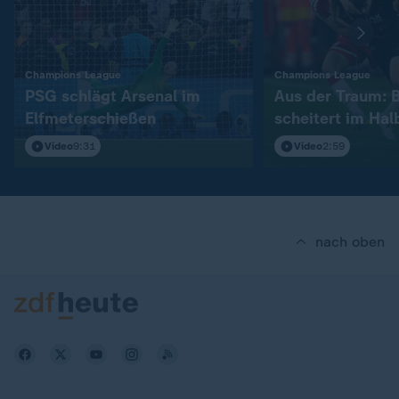
:
:
Champions League
Champions League
PSG schlägt Arsenal im
Aus der Traum: 
Elfmeterschießen
scheitert im Hal
Video
9:31
Video
2:59
nach oben