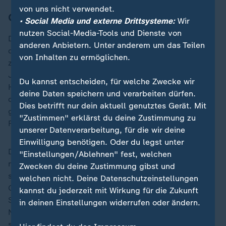
von uns nicht verwendet.
Guirassy bringt Dortmund in Führung
• Social Media und externe Drittsysteme:
Wir
nutzen Social-Media-Tools und Dienste von
Die Partie war nun eine ganz andere. Dortmund
anderen Anbietern. Unter anderem um das Teilen
dominierte die Hausherren, die nun selbst kaum noch
von Inhalten zu ermöglichen.
zu Aktionen kam. Nach knapp einer Stunde suchte
Julian Brandt erneut per feiner Flanke aus dem
Du kannst entscheiden, für welche Zwecke wir
Halbfeld den Kopf von Guirassy - und fand ihn
deine Daten speichern und verarbeiten dürfen.
diesmal. Der köpfte auf Höhe des Fünfmeterraumes
Dies betrifft nur dein aktuell genutztes Gerät. Mit
gegen die Laufrichtung von Rui Silva ins Tor zur 1:0-
"Zustimmen" erklärst du deine Zustimmung zu
Führung (60.).
unserer Datenverarbeitung, für die wir deine
Einwilligung benötigen. Oder du legst unter
Der BVB trat nun mit breiterer Brust auf, lies Sporting
"Einstellungen/Ablehnen" fest, welchen
nicht mehr ins Spiel kommen und erhöhte kurze Zeit
Zwecken du deine Zustimmung gibst und
später. Eine Flanke des Torschützen zum 1:0, Serhou
welchen nicht. Deine Datenschutzeinstellungen
Guirassy, von der halbrechten Seite segelte durch den
kannst du jederzeit mit Wirkung für die Zukunft
Strafraum perfekt vor Pascal Groß. Der deutsche
in deinen Einstellungen widerrufen oder ändern.
Nationalspieler rutschte in die Kugel rein und drückte
sie mit den Knie über die Torlinie (68.).