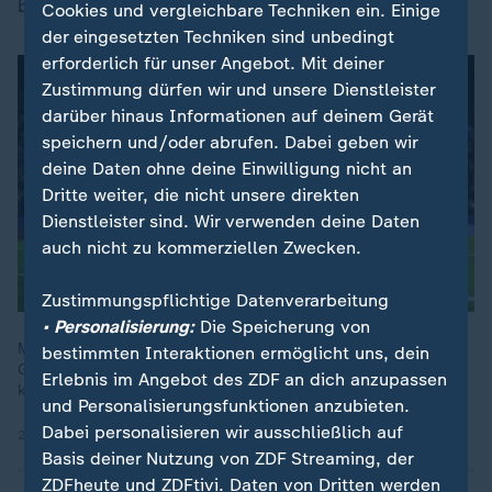
blitzschnell unten und parierte stark.
Cookies und vergleichbare Techniken ein. Einige
der eingesetzten Techniken sind unbedingt
erforderlich für unser Angebot. Mit deiner
Zustimmung dürfen wir und unsere Dienstleister
darüber hinaus Informationen auf deinem Gerät
speichern und/oder abrufen. Dabei geben wir
deine Daten ohne deine Einwilligung nicht an
Dritte weiter, die nicht unsere direkten
Dienstleister sind. Wir verwenden deine Daten
auch nicht zu kommerziellen Zwecken.
Zustimmungspflichtige Datenverarbeitung
• Personalisierung:
Die Speicherung von
Manchester City hat ein frühes Aus gerade so abgewendet.
bestimmten Interaktionen ermöglicht uns, dein
Gegen den FC Brügge gerät die Guardioa-Elf in Rückstand,
Erlebnis im Angebot des ZDF an dich anzupassen
kommt aber zurück und rettet sich in die Play-off-Runde.
und Personalisierungsfunktionen anzubieten.
Dabei personalisieren wir ausschließlich auf
29.01.2025 | 2:59 min
Basis deiner Nutzung von ZDF Streaming, der
ZDFheute und ZDFtivi. Daten von Dritten werden