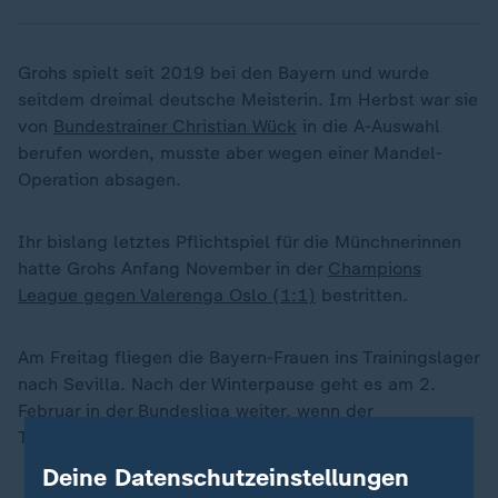
Grohs spielt seit 2019 bei den Bayern und wurde
seitdem dreimal deutsche Meisterin. Im Herbst war sie
von
Bundestrainer Christian Wück
in die A-Auswahl
berufen worden, musste aber wegen einer Mandel-
Operation absagen.
Ihr bislang letztes Pflichtspiel für die Münchnerinnen
hatte Grohs Anfang November in der
Champions
League gegen Valerenga Oslo (1:1)
bestritten.
Am Freitag fliegen die Bayern-Frauen ins Trainingslager
nach Sevilla. Nach der Winterpause geht es am 2.
Februar in der Bundesliga weiter, wenn der
Tabellenzweite bei RB Leipzig gefordert ist.
Deine Datenschutzeinstellungen