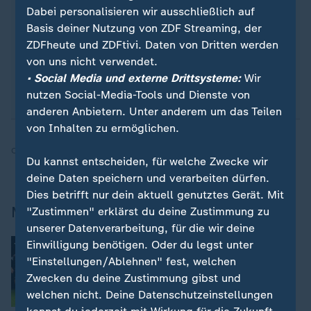
Dabei personalisieren wir ausschließlich auf
morgens zum Kaffee, mittags zum Lunch oder zum
Basis deiner Nutzung von ZDF Streaming, der
Feierabend - erhalten Sie
die wichtigsten News
ZDFheute und ZDFtivi. Daten von Dritten werden
direkt auf Ihr Smartphone
. Melden Sie sich hier
von uns nicht verwendet.
ganz einfach für unseren WhatsApp-Channel an:
• Social Media und externe Drittsysteme:
Wir
sportstudio-WhatsApp-Channel
.
nutzen Social-Media-Tools und Dienste von
anderen Anbietern. Unter anderem um das Teilen
von Inhalten zu ermöglichen.
Quelle:
dpa, SID
Du kannst entscheiden, für welche Zwecke wir
deine Daten speichern und verarbeiten dürfen.
Dies betrifft nur dein aktuell genutztes Gerät. Mit
Mehr zum Thema
"Zustimmen" erklärst du deine Zustimmung zu
unserer Datenverarbeitung, für die wir deine
:
Champions League der Frauen
Einwilligung benötigen. Oder du legst unter
Münchnerinnen verlieren Spiel und
"Einstellungen/Ablehnen" fest, welchen
Gruppensieg
Zwecken du deine Zustimmung gibst und
welchen nicht. Deine Datenschutzeinstellungen