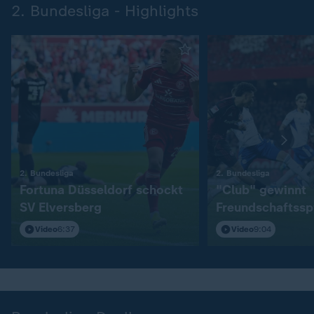
2. Bundesliga - Highlights
:
:
2. Bundesliga
2. Bundesliga
Fortuna Düsseldorf schockt
"Club" gewinnt
SV Elversberg
Freundschaftssp
S04
Video
6:37
Video
9:04