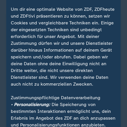
ZDFsportstudio auf WhatsApp
Um dir eine optimale Website von ZDF, ZDFheute
und ZDFtivi präsentieren zu können, setzen wir
Cookies und vergleichbare Techniken ein. Einige
der eingesetzten Techniken sind unbedingt
erforderlich für unser Angebot. Mit deiner
Zustimmung dürfen wir und unsere Dienstleister
darüber hinaus Informationen auf deinem Gerät
speichern und/oder abrufen. Dabei geben wir
deine Daten ohne deine Einwilligung nicht an
Dritte weiter, die nicht unsere direkten
Dienstleister sind. Wir verwenden deine Daten
auch nicht zu kommerziellen Zwecken.
Quelle: Reuters
Zustimmungspflichtige Datenverarbeitung
• Personalisierung:
Die Speicherung von
bestimmten Interaktionen ermöglicht uns, dein
Sie wollen über Sport stets auf dem Laufenden
Erlebnis im Angebot des ZDF an dich anzupassen
bleiben? Dann ist unser sportstudio-WhatsApp-
und Personalisierungsfunktionen anzubieten.
Channel genau das Richtige für Sie. Egal ob