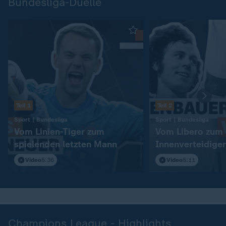
Bundesliga-Duelle
Teil 1
Teil 2
:
:
Sport | Bundesliga
Sport | Bundesliga
Vom Linien-Tiger zum
Vom Libero zum
spielenden letzten Mann
Innenverteidiger
Video
5:36
Video
5:11
Champions League - Highlights