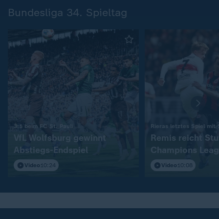
Bundesliga 34. Spieltag
:
3:1 beim FC St. Pauli
Rieras letztes Spiel mit
VfL Wolfsburg gewinnt
Remis reicht Stu
Abstiegs-Endspiel
Champions Leag
Video
10:24
Video
10:08