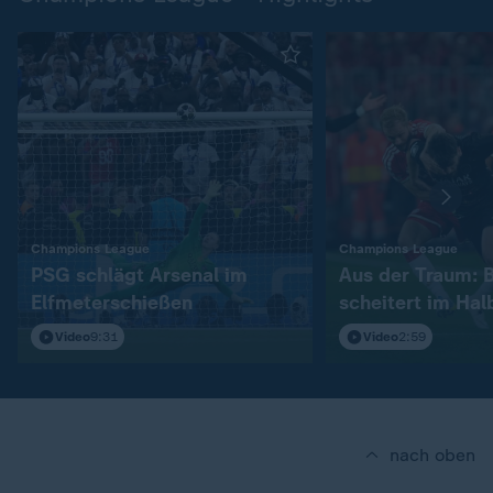
:
:
Champions League
Champions League
PSG schlägt Arsenal im
Aus der Traum: 
Elfmeterschießen
scheitert im Hal
Video
9:31
Video
2:59
nach oben