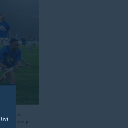
gelang den
tivi
 mehr denn je