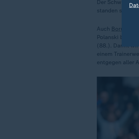
Der Schweizer 
Dat
standen sechs P
Auch
Borussia 
Polanski besieg
(88.). Damit wi
einem Trainerwe
entgegen aller 