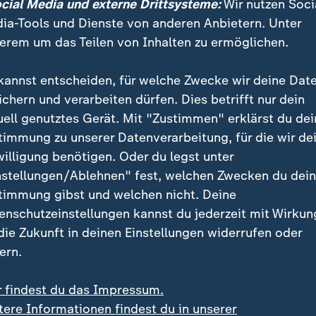
ocial Media und externe Drittsysteme:
Wir nutzen Soci
ia-Tools und Dienste von anderen Anbietern. Unter
erem um das Teilen von Inhalten zu ermöglichen.
kannst entscheiden, für welche Zwecke wir deine Dat
ichern und verarbeiten dürfen. Dies betrifft nur dein
uell genutztes Gerät. Mit "Zustimmen" erklärst du dei
timmung zu unserer Datenverarbeitung, für die wir de
willigung benötigen. Oder du legst unter
nstellungen/Ablehnen" fest, welchen Zwecken du dei
timmung gibst und welchen nicht. Deine
enschutzeinstellungen kannst du jederzeit mit Wirkun
h kommende Saison in der Bundesliga spielen. Mit dem 2:1
 die Zukunft in deinen Einstellungen widerrufen oder
beseitigt. Für die Hamburger bleibt die Lage äußerst brenzli
ern.
r findest du das Impressum.
tere Informationen findest du in unserer