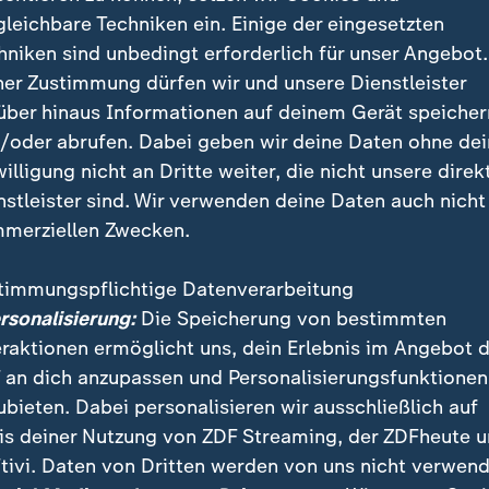
gleichbare Techniken ein. Einige der eingesetzten
hniken sind unbedingt erforderlich für unser Angebot.
ner Zustimmung dürfen wir und unsere Dienstleister
über hinaus Informationen auf deinem Gerät speicher
/oder abrufen. Dabei geben wir deine Daten ohne de
chsel in Mainz und Mönchengladba
willigung nicht an Dritte weiter, die nicht unsere direk
h
nstleister sind. Wir verwenden deine Daten auch nicht
merziellen Zwecken.
 das Minimalziel mit einem 2:1-Erfolg beim
FC St. Paul
 mit zwölf Punkten aus 17 Spielen sammelten die 05
timmungspflichtige Datenverarbeitung
s Fischer fleißig Punkte.
ersonalisierung:
Die Speicherung von bestimmten
eraktionen ermöglicht uns, dein Erlebnis im Angebot 
 an dich anzupassen und Personalisierungsfunktionen
ubieten. Dabei personalisieren wir ausschließlich auf
is deiner Nutzung von ZDF Streaming, der ZDFheute 
tivi. Daten von Dritten werden von uns nicht verwend