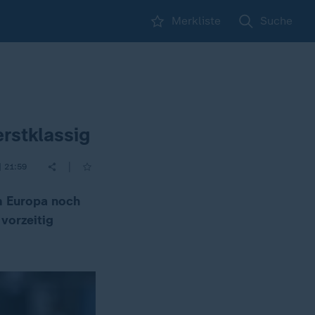
Merkliste
Suche
rstklassig
|
| 21:59
um Europa noch
vorzeitig