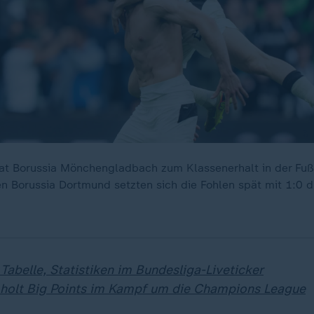
at Borussia Mönchengladbach zum Klassenerhalt in der Fuß
 Borussia Dortmund setzten sich die Fohlen spät mit 1:0 d
 Tabelle, Statistiken im Bundesliga-Liveticker
holt Big Points im Kampf um die Champions League