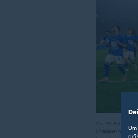
De
Der FC Schalke 04
Um 
Knappen mit eine
prä