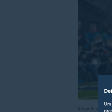
De
Um 
Serge Gnabrys Zau
prä