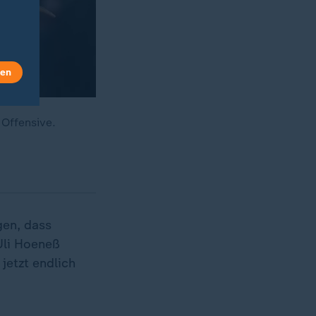
len
 Offensive.
en, dass
 Uli Hoeneß
jetzt endlich