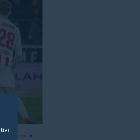
tivi
 So drehen die