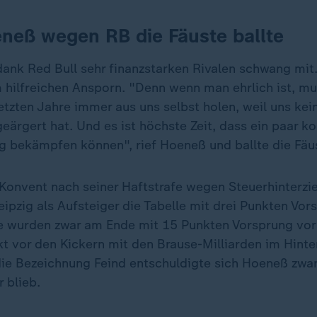
eneß wegen RB die Fäuste ballte
ank Red Bull sehr finanzstarken Rivalen schwang mit
m hilfreichen Ansporn. "Denn wenn man ehrlich ist, mu
etzten Jahre immer aus uns selbst holen, weil uns kein
geärgert hat. Und es ist höchste Zeit, dass ein paar 
ig bekämpfen können", rief Hoeneß und ballte die Fäu
Konvent nach seiner Haftstrafe wegen Steuerhinterzi
ipzig als Aufsteiger die Tabelle mit drei Punkten Vor
e wurden zwar am Ende mit 15 Punkten Vorsprung vor
t vor den Kickern mit den Brause-Milliarden im Hinte
die Bezeichnung Feind entschuldigte sich Hoeneß zwar
r blieb.