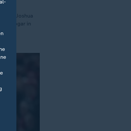
al-
any an. Joshua
enk sogar in
als
en
ne
ine
ne
g