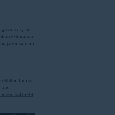
a antritt, ist
Rekord-Hinrunde
nd ja einsam an
n Bullen für das
h das
ünchen hatte RB