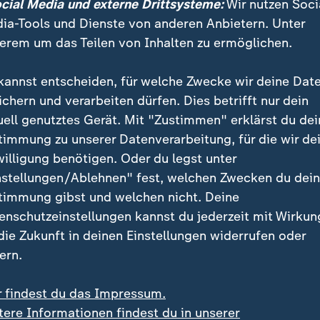
ündigt Musialas Rückkehr an
ocial Media und externe Drittsysteme:
Wir nutzen Soci
ia-Tools und Dienste von anderen Anbietern. Unter
läuft, ist der Plan, dass er dabei ist", kündigte Komp
erem um das Teilen von Inhalten zu ermöglichen.
 nach seinen anhaltenden Beschwerden am Sprunggel
rückkehren, nach Konrad Laimers Faserriss womöglich 
kannst entscheiden, für welche Zwecke wir deine Dat
er.
ichern und verarbeiten dürfen. Dies betrifft nur dein
uell genutztes Gerät. Mit "Zustimmen" erklärst du dei
timmung zu unserer Datenverarbeitung, für die wir de
willigung benötigen. Oder du legst unter
nstellungen/Ablehnen" fest, welchen Zwecken du dei
timmung gibst und welchen nicht. Deine
enschutzeinstellungen kannst du jederzeit mit Wirkun
 die Zukunft in deinen Einstellungen widerrufen oder
ern.
r findest du das Impressum.
tere Informationen findest du in unserer