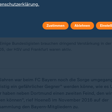
enschutzerklärung.
Zustimmen
Ablehnen
Einstel
Einige Bundesligisten brauchen dringend Verstärkung in der
5, der HSV und Frankfurt waren aktiv.
 Jahren war beim FC Bayern noch die Sorge umgegang
ristig ein gefährlicher Gegner" werden könne, wie es
ir haben neben Dortmund einen zweiten Feind, den wir 
ren können", rief Hoeneß im November 2016 auf der
sammlung den Bayern-Mitgliedern zu.