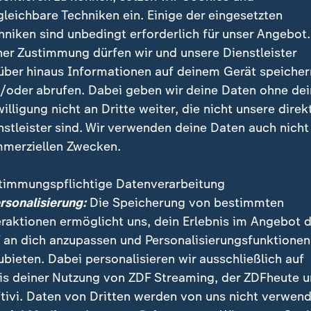
in Köln. Lennart Karl macht gegen Ende mit dem 3:1 den Arb
gleichbare Techniken ein. Einige der eingesetzten
hniken sind unbedingt erforderlich für unser Angebot.
ner Zustimmung dürfen wir und unsere Dienstleister
über hinaus Informationen auf deinem Gerät speicher
/oder abrufen. Dabei geben wir deine Daten ohne de
mpany erwartet "ein tolles Spiel"
willigung nicht an Dritte weiter, die nicht unsere direk
nstleister sind. Wir verwenden deine Daten auch nicht
ne junge Mannschaft, dann kann das mal passieren", s
merziellen Zwecken.
itag in München. Doch wie seine Bayern sei RB eine 
and der Trainer, "das kann ein tolles Spiel werden." 
timmungspflichtige Datenverarbeitung
ung reichen.
ersonalisierung:
Die Speicherung von bestimmten
eraktionen ermöglicht uns, dein Erlebnis im Angebot 
s in München eher am Rande um den Gegner. Im Vord
 an dich anzupassen und Personalisierungsfunktionen
onalien, allen voran
Jamal Musialas
voraussichtlich
ubieten. Dabei personalisieren wir ausschließlich auf
denbeinbruch bei der Klub-WM im vergangenen Som
is deiner Nutzung von ZDF Streaming, der ZDFheute 
tivi. Daten von Dritten werden von uns nicht verwend