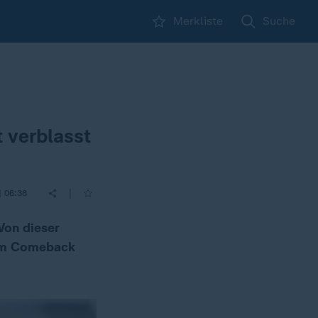
Merkliste
Suche
 verblasst
|
| 06:38
Von dieser
hem Comeback