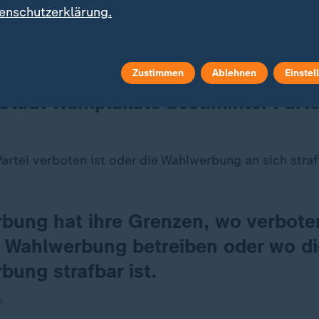
enschutzerklärung.
stellen zu können. Denn die Wahlwerbung ist im Gr
die Pressefreiheit, die Kunstfreiheit und das Parteien
rin informiert
.
Zustimmen
Ablehnen
Einstel
Stadt Wahlplakate bestimmter Part
artei verboten ist oder die Wahlwerbung an sich strafb
bung hat ihre Grenzen, wo verbote
n Wahlwerbung betreiben oder wo di
ung strafbar ist.
n