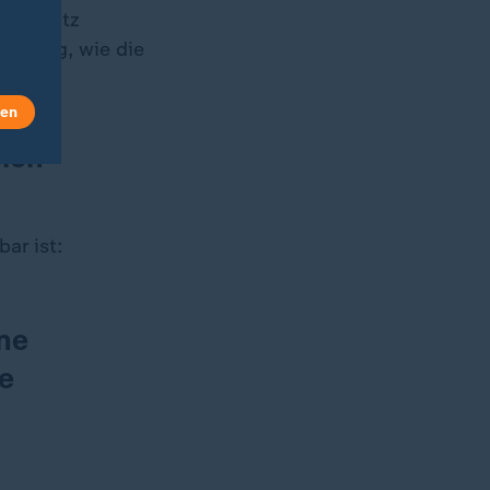
undgesetz
privileg, wie die
len
eien
ar ist:
ne
e