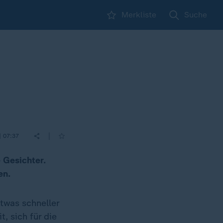
Merkliste
Suche
|
| 07:37
 Gesichter.
en.
twas schneller
, sich für die