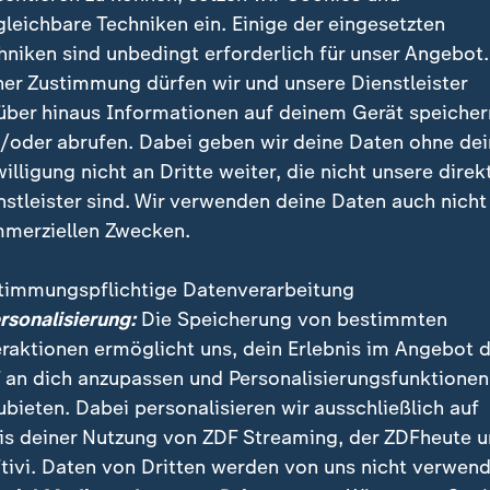
gleichbare Techniken ein. Einige der eingesetzten
hniken sind unbedingt erforderlich für unser Angebot.
ner Zustimmung dürfen wir und unsere Dienstleister
en von Wahlplakaten gibt es?
über hinaus Informationen auf deinem Gerät speicher
/oder abrufen. Dabei geben wir deine Daten ohne de
et zwischen Kleinflächen- und Großflächenplakaten.
willigung nicht an Dritte weiter, die nicht unsere direk
kate
, die typischerweise an Laternenmasten entlang d
nstleister sind. Wir verwenden deine Daten auch nicht
en, dienen dazu, Wahlkampfbotschaften mit lokalem
merziellen Zwecken.
die Spitzenkandidaten des jeweiligen Wahlkreises vor
timmungspflichtige Datenverarbeitung
kate
, auch bekannt als "Wesselmänner" - benannt nac
ersonalisierung:
Die Speicherung von bestimmten
 werden häufig an wichtigen Verkehrsstraßen oder au
eraktionen ermöglicht uns, dein Erlebnis im Angebot 
ienen dazu, allgemeine Botschaften der Parteien zu ve
 an dich anzupassen und Personalisierungsfunktionen
oder die
Kanzlerkandidatin
.
ubieten. Dabei personalisieren wir ausschließlich auf
is deiner Nutzung von ZDF Streaming, der ZDFheute 
hlplakate genehmigt werden?
tivi. Daten von Dritten werden von uns nicht verwend