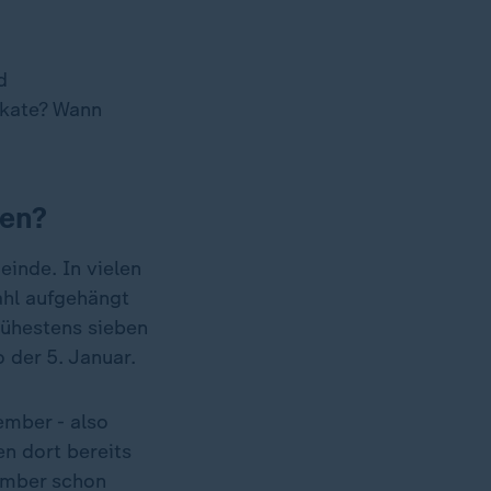
d
akate? Wann
gen?
einde. In vielen
ahl aufgehängt
rühestens sieben
 der 5. Januar.
ember - also
n dort bereits
ember schon