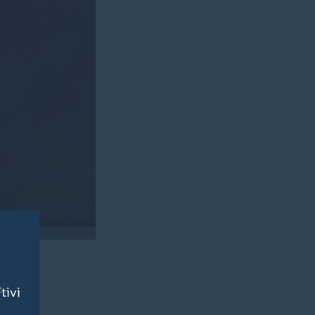
cht für
tivi