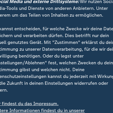
ocial Media und externe Drittsysteme:
Wir nutzen Soci
kate sind erlaubnispflichtige Werbemittel. Parteien,
ia-Tools und Dienste von anderen Anbietern. Unter
en, benötigen eine Sondernutzungserlaubnis. Diese 
erem um das Teilen von Inhalten zu ermöglichen.
örden einer Gemeinde erteilt.
kannst entscheiden, für welche Zwecke wir deine Dat
 also auch abgelehnt werden, beispielsweise aus
ichern und verarbeiten dürfen. Dies betrifft nur dein
echtlichen Gründen etwa durch Einschränkung des S
uell genutztes Gerät. Mit "Zustimmen" erklärst du dei
sarbeitung des Wissenschaftlichen Diensts des Bund
timmung zu unserer Datenverarbeitung, für die wir de
 Plakat darf nicht den Verkehr behindern, Ampeln oder
willigung benötigen. Oder du legst unter
er abdecken. Und: "Um eine wochenlange Verschandel
nstellungen/Ablehnen" fest, welchen Zwecken du dei
es Stadtbildes durch 'wildes Plakatieren' zu verhin
timmung gibst und welchen nicht. Deine
 schützenswerten historischen Stadtkern von einer S
enschutzeinstellungen kannst du jederzeit mit Wirkun
lich freizuhalten, können die Anzahl der Wahlplakate
 die Zukunft in deinen Einstellungen widerrufen oder
 von der zuständigen Behörde bestimmt werden", erlä
ern.
he Dienst des Bundestags.
r findest du das Impressum.
tere Informationen findest du in unserer
ben Parteien jedoch einen Anspruch darauf, sich mit 