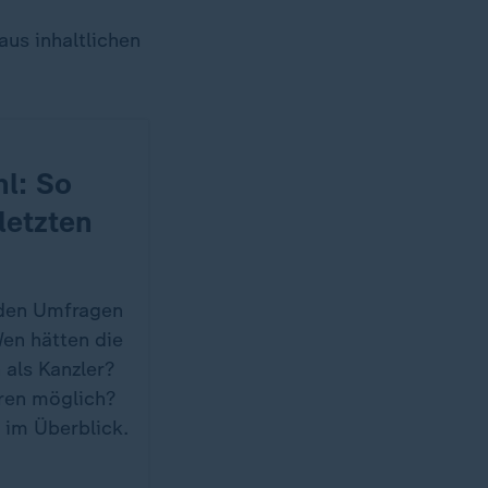
us inhaltlichen
l: So
 letzten
n den Umfragen
en hätten die
 als Kanzler?
ren möglich?
 im Überblick.