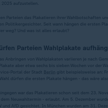
l
2025 aufzustellen.
en Parteien das Plakatieren ihrer Wahlbotschaften un
n Politikergesichter. Seit wann hängen die ersten Pl
er weg? Und was ist alles erlaubt?
ürfen Parteien Wahlplakate aufhän
das Anbringen von Wahlplakaten variieren je nach Gem
Plakate aber etwa sechs bis sieben Wochen vor der W
vice-Portal der Stadt
Berlin
gibt beispielsweise an: F
Wahl dürfen die ersten Plakate hängen - das wäre also
ingegen war das Plakatieren schon seit dem 23. Nov
 dem Neuwahltermin - erlaubt. Am 5. Dezember wurde
W und AfD gesichtet. In München wurden am 31. Dez