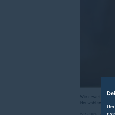
De
Wie erwartet hat 
Neuwahlen.
Um 
prä
27.12.2024 | 2:18 min