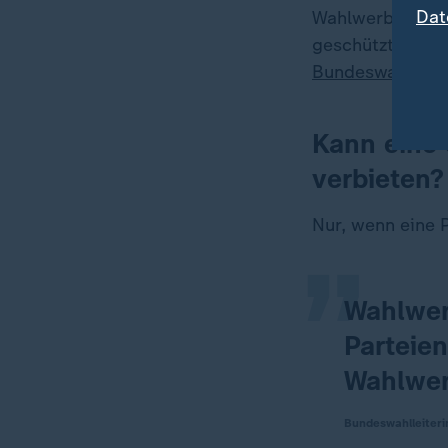
Dat
Wahlwerbung dar
geschützt durch 
Bundeswahlleite
Kann eine 
„
verbieten?
Nur, wenn eine P
Wahlwer
Parteie
Wahlwerb
Bundeswahlleiteri