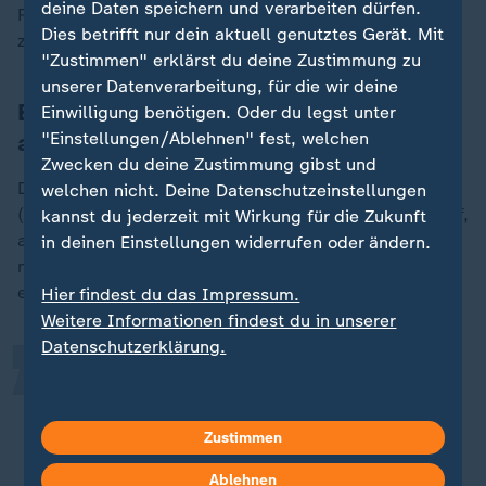
deine Daten speichern und verarbeiten dürfen.
Rechnung begleichen", der den Geiseln Schaden
Dies betrifft nur dein aktuell genutztes Gerät. Mit
zufüge.
"Zustimmen" erklärst du deine Zustimmung zu
unserer Datenverarbeitung, für die wir deine
Baerbock fordert Hamas zum Handeln
Einwilligung benötigen. Oder du legst unter
auf
"Einstellungen/Ablehnen" fest, welchen
Zwecken du deine Zustimmung gibst und
Deutschlands Außenministerin
Annalena Baerbock
welchen nicht. Deine Datenschutzeinstellungen
(Grüne) forderte die Hamas nach dem Tod Sinwars auf,
kannst du jederzeit mit Wirkung für die Zukunft
„
alle Geiseln freizulassen und die Waffen
in deinen Einstellungen widerrufen oder ändern.
niederzulegen. "Das Leid der Menschen in Gaza muss
endlich aufhören", erklärt die Grünen-Politikerin.
Hier findest du das Impressum.
Weitere Informationen findest du in unserer
Datenschutzerklärung.
Sinwar war ein brutaler Mörder und
Terrorist, der Israel und seine
Menschen vernichten wollte.
Zustimmen
Ablehnen
Annalena Baerbock, Bundesaußenministerin