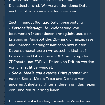
„
an die Menschen im Gazastreifen:
Dienstleister sind. Wir verwenden deine Daten
auch nicht zu kommerziellen Zwecken.
Zustimmungspflichtige Datenverarbeitung
Dies ist der Beginn des Tags nach
• Personalisierung:
Die Speicherung von
Hamas und eine Gelegenheit für
bestimmten Interaktionen ermöglicht uns, dein
euch, Einwohner des Gazastreifens,
Erlebnis im Angebot des ZDF an dich anzupassen
euch von ihrer
und Personalisierungsfunktionen anzubieten.
Unterdrückungsherrschaft zu
Dabei personalisieren wir ausschließlich auf
befreien.
Basis deiner Nutzung von ZDF Streaming, der
ZDFheute und ZDFtivi. Daten von Dritten werden
Benjamin Netanjahu, Israels Ministerpräsident
von uns nicht verwendet.
• Social Media und externe Drittsysteme:
Wir
nutzen Social-Media-Tools und Dienste von
An die Geiselnehmer im Gazastreifen gewandt sagte
anderen Anbietern. Unter anderem um das Teilen
der Regierungschef: "Wer seine Waffen niederlegt und
von Inhalten zu ermöglichen.
die Geiseln zurückgibt - dem werden wir es
ermöglichen, herauszukommen und zu überleben."
Du kannst entscheiden, für welche Zwecke wir
Gleichzeitig drohte er, man werde mit jedem "die