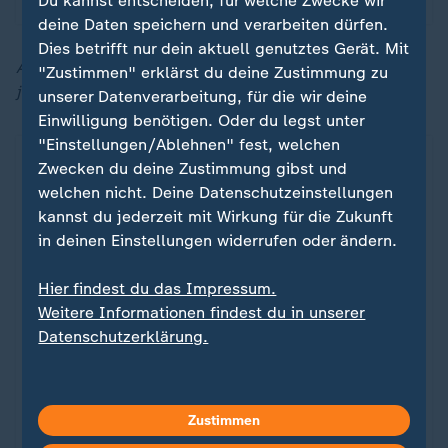
Du kannst entscheiden, für welche Zwecke wir
deine Daten speichern und verarbeiten dürfen.
Dies betrifft nur dein aktuell genutztes Gerät. Mit
Aktuelle Meldungen zum Nahost-Konflikt finden Sie
"Zustimmen" erklärst du deine Zustimmung zu
jederzeit in unserem Liveblog:
unserer Datenverarbeitung, für die wir deine
Einwilligung benötigen. Oder du legst unter
"Einstellungen/Ablehnen" fest, welchen
Zwecken du deine Zustimmung gibst und
welchen nicht. Deine Datenschutzeinstellungen
kannst du jederzeit mit Wirkung für die Zukunft
in deinen Einstellungen widerrufen oder ändern.
Hier findest du das Impressum.
Weitere Informationen findest du in unserer
Datenschutzerklärung.
Liveblog
Friedensplan für Gazastreifen
Liveblog: Aktuelle Nachrichten zum
:
Zustimmen
Nahost-Konflikt