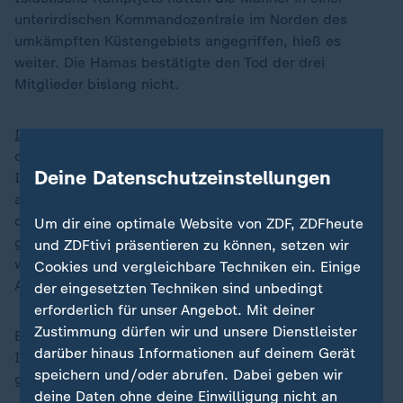
unterirdischen Kommandozentrale im Norden des
umkämpften Küstengebiets angegriffen, hieß es
weiter. Die Hamas bestätigte den Tod der drei
Mitglieder bislang nicht.
Israel
führt seit dem 7. Oktober des Vorjahres nach
dem Terrorüberfall der Hamas Krieg gegen die
Deine Datenschutzeinstellungen
Islamistenorganisation im Gazastreifen. Mitte Juli war
auch Hamas-Militärchef Mohammed Deif, der als einer
der Drahtzieher des Hamas-Angriffs vom 7. Oktober
Um dir eine optimale Website von ZDF, ZDFheute
gilt, bei einem Luftangriff im Gazastreifen getötet
und ZDFtivi präsentieren zu können, setzen wir
worden. Die israelische Armee hatte seine Tötung
Cookies und vergleichbare Techniken ein. Einige
Anfang August bestätigt.
der eingesetzten Techniken sind unbedingt
erforderlich für unser Angebot. Mit deiner
Zustimmung dürfen wir und unsere Dienstleister
Ende Juli war zudem der Chef des Hamas-Politbüros,
darüber hinaus Informationen auf deinem Gerät
Ismail Hanija, in der iranischen Hauptstadt Teheran
speichern und/oder abrufen. Dabei geben wir
getötet worden. Der Iran schrieb den Angriff Israel zu.
deine Daten ohne deine Einwilligung nicht an