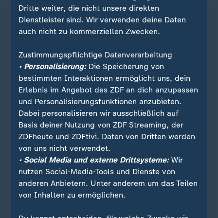
Dritte weiter, die nicht unsere direkten
Dienstleister sind. Wir verwenden deine Daten
auch nicht zu kommerziellen Zwecken.
Zustimmungspflichtige Datenverarbeitung
• Personalisierung:
Die Speicherung von
bestimmten Interaktionen ermöglicht uns, dein
Erlebnis im Angebot des ZDF an dich anzupassen
und Personalisierungsfunktionen anzubieten.
Dabei personalisieren wir ausschließlich auf
Basis deiner Nutzung von ZDF Streaming, der
Hassan Nasrallah
ZDFheute und ZDFtivi. Daten von Dritten werden
Hisbollah-Chef bei Luftangriff
:
von uns nicht verwendet.
getötet
• Social Media und externe Drittsysteme:
Wir
nutzen Social-Media-Tools und Dienste von
Bei einem israelischen Angriff in Beirut wurde der
anderen Anbietern. Unter anderem um das Teilen
Hisbollah-Chef Hassan Nasrallah getötet. US-
von Inhalten zu ermöglichen.
Präsident Joe Biden sprach von einer "Maßnahme
der Gerechtigkeit".