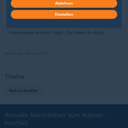
Ablehnen
Seit dem 10. Oktober herrscht eine Waffenruhe
Einstellen
zwischen Israel und der Hamas - und hat damit
den Krieg in Nahost unterbrochen. Doch die
Feuerpause scheint fragil. Die News im Blog.
Quelle:
dpa, Reuters, AFP
Thema
Nahost-Konflikt
Aktuelle Nachrichten zum Nahost-
Konflikt