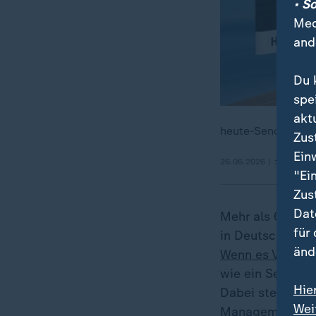
• S
Med
and
Du 
spe
akt
heute-Sendung v
Zus
Ein
26.06.2026 | 1:43 min
"Ei
Zus
Dat
Mehr als 660.0
für
in Deutschland 
änd
Wenn es VW oder
wie ein Seismog
Hie
Dabei steht VW 
Wei
Management, Bet