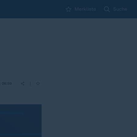
Merkliste
Suche
|
| 06:59