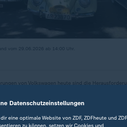
land vom 29.06.2026 ab 14:00 Uhr.
erungen von
Volkswagen
heute sind die Herausforder
hen Industrie: hohe Kosten, die Konkurrenz aus
Chin
er Technologien wie der Elektromobilität. Die satten 
ine Datenschutzeinstellungen
 Manager und die Branche lange Zeit nicht wahrhaben 
eiten ändern können.
dir eine optimale Website von ZDF, ZDFheute und ZDF
sentieren zu können, setzen wir Cookies und