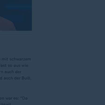
en mit schwarzem
fast so aus wie
rn auch der
 auch der Bulli,
en war es: "Da
chkeit,