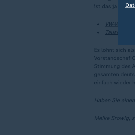
Dat
ist das ja auch 
VW-Werk Zwi
Tausende Jo
Es lohnt sich al
Vorstandschef O
Stimmung des Au
gesamten deutsc
einfach wieder he
Haben Sie einen
Meike Srowig, st