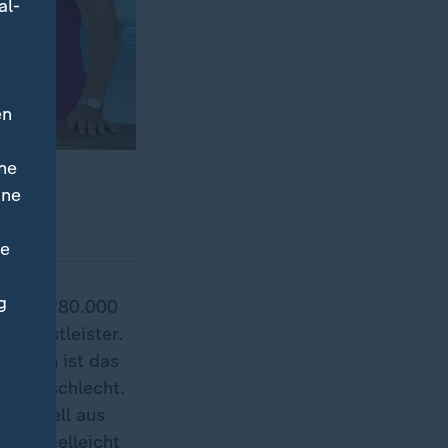
al-
en
ne
ine
ne
g
 etwa 280.000
 Dienstleister.
t
, dann ist das
chaft schlecht.
nsmodell aus
ss. Vielleicht