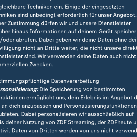
 der Konzern, der mit seinen Autos lange Zeit für den 
gleichbare Techniken ein. Einige der eingesetzten
lands stand, für das Wirtschaftswunder, für die Innov
hniken sind unbedingt erforderlich für unser Angebot.
iner noch nie dagewesenen Transformation auseinande
ner Zustimmung dürfen wir und unsere Dienstleister
 deshalb heute auch bei der Aufsichtsratssitzung eine R
über hinaus Informationen auf deinem Gerät speicher
 alte Zeiten wieder anknüpfen? Woher die Innovations
/oder abrufen. Dabei geben wir deine Daten ohne de
ny", wieder holen?
willigung nicht an Dritte weiter, die nicht unsere direk
nstleister sind. Wir verwenden deine Daten auch nicht
merziellen Zwecken.
timmungspflichtige Datenverarbeitung
ersonalisierung:
Die Speicherung von bestimmten
eraktionen ermöglicht uns, dein Erlebnis im Angebot 
 an dich anzupassen und Personalisierungsfunktionen
ubieten. Dabei personalisieren wir ausschließlich auf
is deiner Nutzung von ZDF Streaming, der ZDFheute 
tivi. Daten von Dritten werden von uns nicht verwend