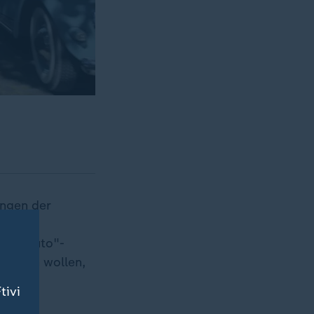
ungen der
a
, das
"Das Auto"-
lassen wollen,
tivi