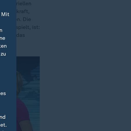
industriellen
ationskraft,
 Mit
rsetzen. Die
olle spielt, ist:
n
kraft, das
ine
ten
 zu
des
und
et.