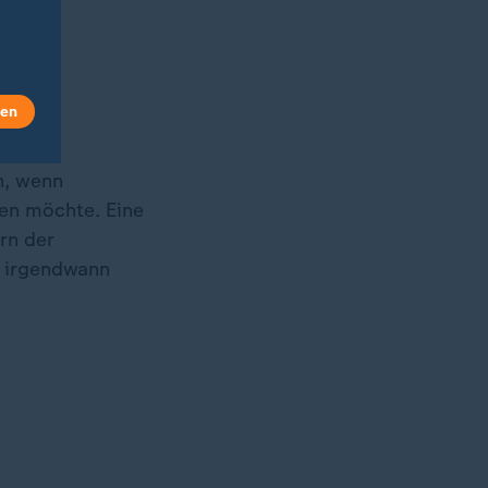
len
n, wenn
ßen möchte. Eine
rn der
t irgendwann