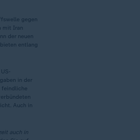
ffswelle gegen
 mit Iran
inn der neuen
bieten entlang
 US-
ngaben in der
 feindliche
 verbündeten
cht. Auch in
eit auch in