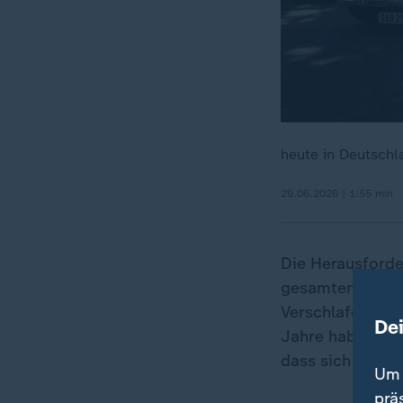
heute in Deutsch
29.06.2026 | 1:55 min
Die Herausford
gesamten deutsc
Verschlafen neu
De
Jahre haben die
dass sich die Z
Um 
prä