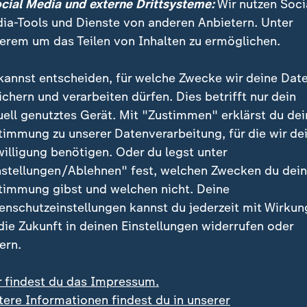
ocial Media und externe Drittsysteme:
Wir nutzen Soci
ia-Tools und Dienste von anderen Anbietern. Unter
erem um das Teilen von Inhalten zu ermöglichen.
kannst entscheiden, für welche Zwecke wir deine Dat
ichern und verarbeiten dürfen. Dies betrifft nur dein
uell genutztes Gerät. Mit "Zustimmen" erklärst du dei
om 26.06.2026 um 19:00 Uhr.
timmung zu unserer Datenverarbeitung, für die wir de
willigung benötigen. Oder du legst unter
nstellungen/Ablehnen" fest, welchen Zwecken du dei
timmung gibst und welchen nicht. Deine
enschutzeinstellungen kannst du jederzeit mit Wirkun
00 Menschen beschäftigt Volkswagen weltweit, davon
 die Zukunft in deinen Einstellungen widerrufen oder
- noch. Dazu kommen Tausende Zulieferer, Händler und
ern.
 auch anderen in der Automobilbranche schlecht geh
raf; denn dann geht es der gesamten deutschen Wirts
r findest du das Impressum.
auch noch für ein besonderes deutsches Unternehme
tere Informationen findest du in unserer
riebsrat, Gewerkschaften und auch politischem Einflu