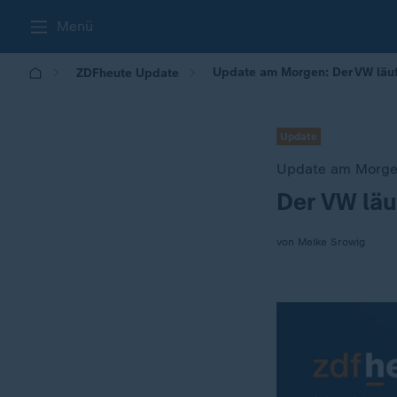
Menü
Update am Morgen: Der VW läuft
ZDFheute Update
Update
Update am Morg
Der VW läu
:
von Meike Srowig