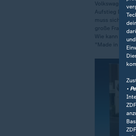
Volkswagen, also
ver
Aufstieg Deutsch
Tec
muss sich mit e
dei
große Frage, die
dar
Wie kann man an
und
"Made in Germa
Ein
Die
kom
Zus
• P
Int
ZDF
anz
Bas
ZDF