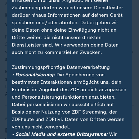
erforderlich für unser Angebot. Mit deiner
20.07.2026, 15:57 Uhr
Zustimmung dürfen wir und unsere Dienstleister
Keine Verlängerung: Trainer Garcia
darüber hinaus Informationen auf deinem Gerät
speichern und/oder abrufen. Dabei geben wir
verlässt Belgien
deine Daten ohne deine Einwilligung nicht an
Rudi Garcia ist nicht länger Trainer Belgiens. Der zum
Dritte weiter, die nicht unsere direkten
31. Juli auslaufende Vertrag des Franzosen wird nicht
Dienstleister sind. Wir verwenden deine Daten
verlängert. Belgien war im WM-Viertelfinale gegen den
auch nicht zu kommerziellen Zwecken.
späteren Weltmeister Spanien ausgeschieden (1:2).
Zustimmungspflichtige Datenverarbeitung
Medienberichten zufolge wird Mark van Bommel als
• Personalisierung:
Die Speicherung von
sein Nachfolger gehandelt. Der frühere Bayern-Star
bestimmten Interaktionen ermöglicht uns, dein
trainierte bis 2024 den belgischen Erstligisten Royal
Erlebnis im Angebot des ZDF an dich anzupassen
Antwerpen.
und Personalisierungsfunktionen anzubieten.
Dabei personalisieren wir ausschließlich auf
Basis deiner Nutzung von ZDF Streaming, der
ZDFheute und ZDFtivi. Daten von Dritten werden
20.07.2026, 13:18 Uhr
von uns nicht verwendet.
Deutschland stürzt in FIFA-Weltrangliste
• Social Media und externe Drittsysteme:
Wir
weiter ab