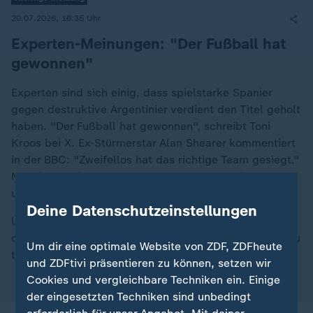
20.07.2026, 16:35 Uhr
Experten-Meinungen: "Der Fußball hat
gewonnen"
Experten sind sich einig, dass spielstarke Spanier
gegen destruktive Argentinier verdient den Titel geholt
haben. "Der Fußball hat gewonnen", schreibt Toni
Kroos bei X. Ex-Stürmerstar Alan Shearer kommentiert
in der BBC: "Zweifellos hat das richtige Team gesiegt."
Nur die Spanier hätten Interesse an Ballbesitz gehabt
und daran, sich Torchancen zu erspielen.
Deine Datenschutzeinstellungen
Und Lothar Matthäus resümiert bei "Bild" zum Spiel
der Argentinier: "Das hat für mich mit Fußball nichts zu
Um dir eine optimale Website von ZDF, ZDFheute
tun." Obendrein seien sie "schlechte Verlierer".
und ZDFtivi präsentieren zu können, setzen wir
Cookies und vergleichbare Techniken ein. Einige
der eingesetzten Techniken sind unbedingt