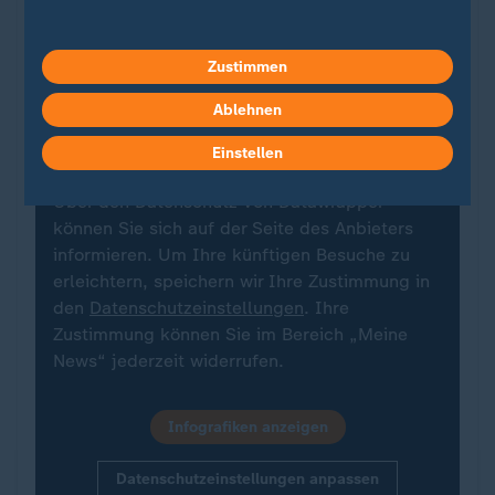
Ein Klick für den Datenschutz
Zustimmen
Für die Darstellung von ZDFheute Infografiken
nutzen wir die Software von Datawrapper. Erst
Ablehnen
wenn Sie hier klicken, werden die Grafiken
nachgeladen. Ihre IP-Adresse wird dabei an
Einstellen
externe Server von Datawrapper übertragen.
Über den Datenschutz von Datawrapper
können Sie sich auf der Seite des Anbieters
informieren. Um Ihre künftigen Besuche zu
erleichtern, speichern wir Ihre Zustimmung in
den
Datenschutzeinstellungen
. Ihre
Zustimmung können Sie im Bereich „Meine
News“ jederzeit widerrufen.
Infografiken anzeigen
Datenschutzeinstellungen anpassen