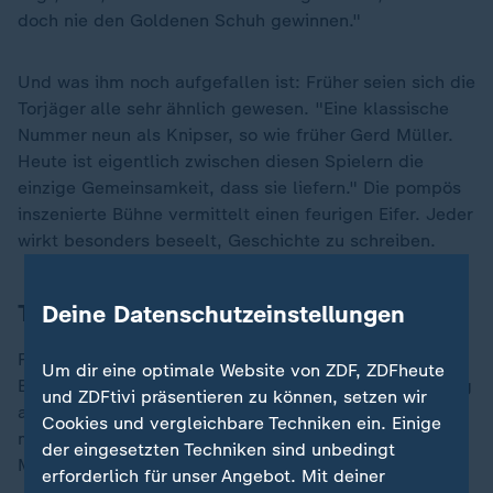
doch nie den Goldenen Schuh gewinnen."
Und was ihm noch aufgefallen ist: Früher seien sich die
Torjäger alle sehr ähnlich gewesen. "Eine klassische
Nummer neun als Knipser, so wie früher Gerd Müller.
Heute ist eigentlich zwischen diesen Spielern die
einzige Gemeinsamkeit, dass sie liefern." Die pompös
inszenierte Bühne vermittelt einen feurigen Eifer. Jeder
wirkt besonders beseelt, Geschichte zu schreiben.
Thomas Müller erklärt die Superstars
Deine Datenschutzeinstellungen
Für die Vermarktung des XXL-Formats kann nichts
Um dir eine optimale Website von ZDF, ZDFheute
Besseres passieren. Die FIFA hat durch die Ausweitung
und ZDFtivi präsentieren zu können, setzen wir
auf 48 Teams diese Entwicklung gefördert, denn
Cookies und vergleichbare Techniken ein. Einige
manch einem Gegner fehlte schlicht die Qualität, um
der eingesetzten Techniken sind unbedingt
Messi, Mbappé, Haaland und Kane zu stoppen.
erforderlich für unser Angebot. Mit deiner