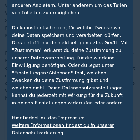
anderen Anbietern. Unter anderem um das Teilen
Weil sie besser als andere Spieler sind!" sagte
von Inhalten zu ermöglichen.
Weltmeister Thomas Müller im German House of
Soccer zum WM-Start. Offenkundig ist auch, welche
Du kannst entscheiden, für welche Zwecke wir
Privilegien die Topstars genießen, für die ihre
deine Daten speichern und verarbeiten dürfen.
Mitspieler gerne auch einen Schritt mehr machen.
Dies betrifft nur dein aktuell genutztes Gerät. Mit
"Zustimmen" erklärst du deine Zustimmung zu
FIFA-Impresario Gianni Infantino spielt das alles in die
unserer Datenverarbeitung, für die wir deine
Hände. Der Weltverband kann sich beim Schaulaufen
Einwilligung benötigen. Oder du legst unter
der großen Stars mal wieder die Hände reiben. Oder ist
"Einstellungen/Ablehnen" fest, welchen
es doch Lionel Messi, der den größten Rahm
Zwecken du deine Zustimmung gibst und
abschöpft? Weil Argentiniens Torjäger als omnipräsente
welchen nicht. Deine Datenschutzeinstellungen
Werbefigur noch bessere Doppelpässe fürs Geschäft
kannst du jederzeit mit Wirkung für die Zukunft
hinbekommt.
in deinen Einstellungen widerrufen oder ändern.
WM: Rekord-Torschützen im Männer-Fußball
Hier findest du das Impressum.
ZDFheute Infografik
Weitere Informationen findest du in unserer
Datenschutzerklärung.