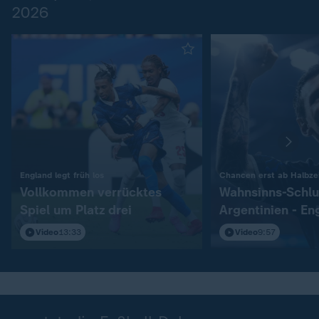
2026
:
England legt früh los
Chancen erst ab Halbzei
Vollkommen verrücktes
Wahnsinns-Schlu
Spiel um Platz drei
Argentinien - En
Video
13:33
Video
9:57