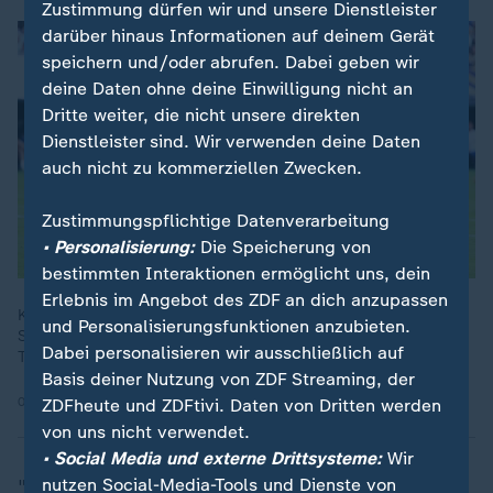
Zustimmung dürfen wir und unsere Dienstleister
darüber hinaus Informationen auf deinem Gerät
speichern und/oder abrufen. Dabei geben wir
deine Daten ohne deine Einwilligung nicht an
Dritte weiter, die nicht unsere direkten
Dienstleister sind. Wir verwenden deine Daten
auch nicht zu kommerziellen Zwecken.
Zustimmungspflichtige Datenverarbeitung
• Personalisierung:
Die Speicherung von
bestimmten Interaktionen ermöglicht uns, dein
Erlebnis im Angebot des ZDF an dich anzupassen
Kylian Mbappé, Michael Olise und Co. starten gegen
und Personalisierungsfunktionen anzubieten.
Schweden in die K.o.-Runde. Können die Skandinavier die
Dabei personalisieren wir ausschließlich auf
Topfavoriten der Équipe Tricolore vor Probleme stellen?
Basis deiner Nutzung von ZDF Streaming, der
01.07.2026 | 8:40 min
ZDFheute und ZDFtivi. Daten von Dritten werden
von uns nicht verwendet.
• Social Media und externe Drittsysteme:
Wir
nutzen Social-Media-Tools und Dienste von
"Warum werden Superstars denn Superstars genannt?