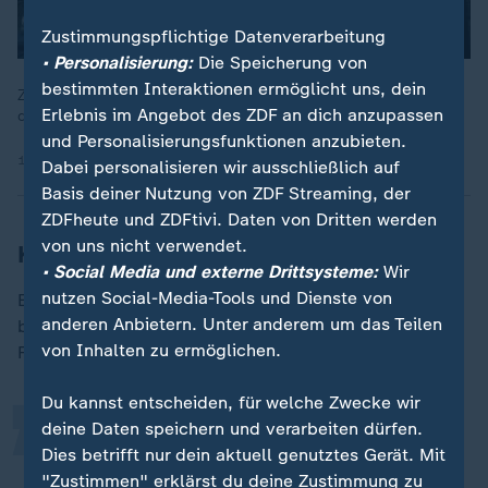
Zustimmungspflichtige Datenverarbeitung
• Personalisierung:
Die Speicherung von
bestimmten Interaktionen ermöglicht uns, dein
ZDF-Reporter Nils Kaben analysiert das Aus des FC Bayern in
Erlebnis im Angebot des ZDF an dich anzupassen
der Champions League im Viertelfinale gegen Inter Mailand.
und Personalisierungsfunktionen anzubieten.
17.04.2025 | 3:19 min
Dabei personalisieren wir ausschließlich auf
Basis deiner Nutzung von ZDF Streaming, der
ZDFheute und ZDFtivi. Daten von Dritten werden
von uns nicht verwendet.
Kimmichs deutliche Analyse
• Social Media und externe Drittsysteme:
Wir
„
nutzen Social-Media-Tools und Dienste von
Es war später mal wieder
Joshua Kimmich
, der
anderen Anbietern. Unter anderem um das Teilen
besonders deutlich analysierte, woran es hapert beim
von Inhalten zu ermöglichen.
FC Bayern.
Du kannst entscheiden, für welche Zwecke wir
deine Daten speichern und verarbeiten dürfen.
Das ist zu oft der Fall, dass wir nicht
Dies betrifft nur dein aktuell genutztes Gerät. Mit
als Sieger vom Platz gehen, obwohl
"Zustimmen" erklärst du deine Zustimmung zu