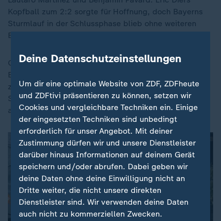
Kopfball zum 2:2 sorgte für Hoffnung, doch Bayerns
Sturmlauf in der Schlussphase blieb ohne weiteren
Ertrag.
Deine Datenschutzeinstellungen
Cleverer müsse man sich künftig verhalten, befand
Eberl. Man müsse lernen, "dass wir diese Balance
Um dir eine optimale Website von ZDF, ZDFheute
zwischen Offensive und Defensive über die ganze
und ZDFtivi präsentieren zu können, setzen wir
Saison in der Champion League an der ein oder
Cookies und vergleichbare Techniken ein. Einige
anderen Stelle etwas schlauer machen".
der eingesetzten Techniken sind unbedingt
erforderlich für unser Angebot. Mit deiner
Zustimmung dürfen wir und unsere Dienstleister
darüber hinaus Informationen auf deinem Gerät
speichern und/oder abrufen. Dabei geben wir
deine Daten ohne deine Einwilligung nicht an
Dritte weiter, die nicht unsere direkten
Dienstleister sind. Wir verwenden deine Daten
auch nicht zu kommerziellen Zwecken.