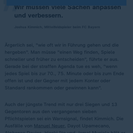
Wir müssen viele Sachen anpassen
und verbessern.
Joshua Kimmich, Mittelfeldspieler beim FC Bayern
Ärgerlich sei, "wie oft wir in Führung gehen und die
hergeben". Man müsse "einen Weg finden, Spiele
schneller und früher zu entscheiden", führte er aus.
Gerade bei der straffen Agenda tue es weh, "wenn
jedes Spiel bis zur 70., 75. Minute oder bis zum Ende
offen ist und der Gegner mit jedem Konter oder
Standard rankommen oder gewinnen kann".
Auch der jüngste Trend mit nur drei Siegen und 13
Gegentoren aus den vergangenen sieben
Pflichtspielen sei ein Warnsignal, findet Kimmich. Die
Ausfälle von
Manuel Neuer
, Dayot Upamecano,
Alphonso Davies, Hiroki Ito und
Jamal Musiala
hält er