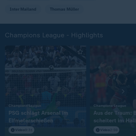
Inter Mailand
Thomas Müller
Champions League - Highlights
:
:
Champions League
Champions League
PSG schlägt Arsenal im
Aus der Traum: 
Elfmeterschießen
scheitert im Hal
Video
9:31
Video
2:59