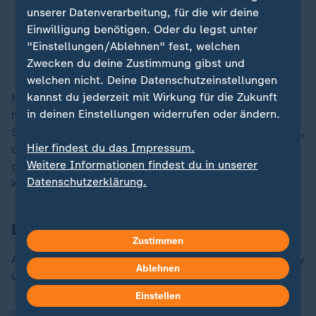
wir das Gefühl haben, dass wir die
unserer Datenverarbeitung, für die wir deine
bessere Mannschaft waren.
Einwilligung benötigen. Oder du legst unter
"Einstellungen/Ablehnen" fest, welchen
Joshua Kimmich, Mittelfeldspieler beim FC Bayern
Zwecken du deine Zustimmung gibst und
welchen nicht. Deine Datenschutzeinstellungen
kannst du jederzeit mit Wirkung für die Zukunft
Nach der 0:3-Niederlage bei Feyenoord Rotterdam
in deinen Einstellungen widerrufen oder ändern.
hatte er befunden, dass der FC Bayern keine
Spitzenmannschaft sei. Nach dem Aus hielt er nun fest,
Hier findest du das Impressum.
dass man "nicht viele europäische Topteams
Weitere Informationen findest du in unserer
geschlagen" und stattdessen manch eine Niederlage
Datenschutzerklärung.
kassiert habe.
Bayerns bedenklicher Trend
„
Zustimmen
Auch wenn er von der Mannschaft und Trainer Kompany
Ablehnen
überzeugt ist, steht für Kimmich fest:
Einstellen