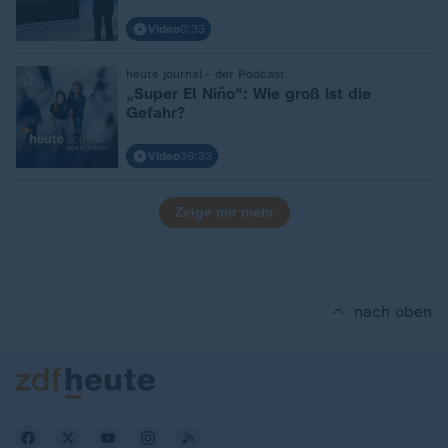
Video
0:33
heute journal - der Podcast
:
„Super El Niño“: Wie groß ist die
Gefahr?
Video
39:33
Zeige mir mehr
nach oben