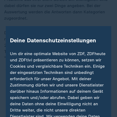
dabei dürfen sie nur zwei Dinge angeben. Bei der
Auswertung werden die Antworten dann Kategorien
zugeordnet.
Der Themenbereich "Energie, Versorgung, Klima"
rutschte bei der Befragung seit der Bundestagswahl
Deine Datenschutzeinstellungen
2021 vom wichtigsten Thema ab zum drittwichtigsten
Thema nach der "Wirtschaftslage" und der Kategorie
Um dir eine optimale Website von ZDF, ZDFheute
"Ausländer, Integration,
Migration
".
und ZDFtivi präsentieren zu können, setzen wir
Cookies und vergleichbare Techniken ein. Einige
der eingesetzten Techniken sind unbedingt
Wahrgenommene Probleme
ZDFheute Infografik
erforderlich für unser Angebot. Mit deiner
Zustimmung dürfen wir und unsere Dienstleister
darüber hinaus Informationen auf deinem Gerät
Ein Klick für den Datenschutz
speichern und/oder abrufen. Dabei geben wir
deine Daten ohne deine Einwilligung nicht an
Für die Darstellung von ZDFheute Infografiken
Dritte weiter, die nicht unsere direkten
nutzen wir die Software von Datawrapper. Erst
Dienstleister sind. Wir verwenden deine Daten