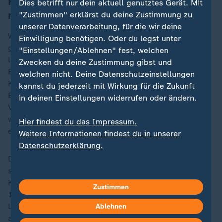
Klimawandel bleibt Dauerthema - auch
Dies betrifft nur dein aktuell genutztes Gerät. Mit
nach der Wahl
"Zustimmen" erklärst du deine Zustimmung zu
unserer Datenverarbeitung, für die wir deine
Woher kommt also der Gegensatz zwischen deutlich
Einwilligung benötigen. Oder du legst unter
geringerer Aufmerksamkeit für das Thema als noch im
"Einstellungen/Ablehnen" fest, welchen
letzten Wahlkampf und zugleich die weiterhin hohe
Zwecken du deine Zustimmung gibst und
Erwartungen an die Politik, noch mehr für den
welchen nicht. Deine Datenschutzeinstellungen
Klimaschutz zu unternehmen als bisher? Cornelia
kannst du jederzeit mit Wirkung für die Zukunft
Betsch sieht hier auch die Medien in der
in deinen Einstellungen widerrufen oder ändern.
Verantwortung: "Wenn Fragen nicht gestellt werden,
werden sie auch nicht beantwortet", sagt sie mit Blick
Hier findest du das Impressum.
etwa auf die Wahlsendungen.
Weitere Informationen findest du in unserer
Datenschutzerklärung.
Die hohe Handlungsbereitschaft hingegen begründe
sich in den zunehmend spürbaren Folgen der
Klimakrise in Deutschland. "Was wir sehen, ist, dass
Zustimmen
17 Prozent sagen, dass sie schon mal
Lebensentscheidungen anders getroffen haben
Ablehnen
aufgrund von Klimawandelfolgen, und das ist nicht