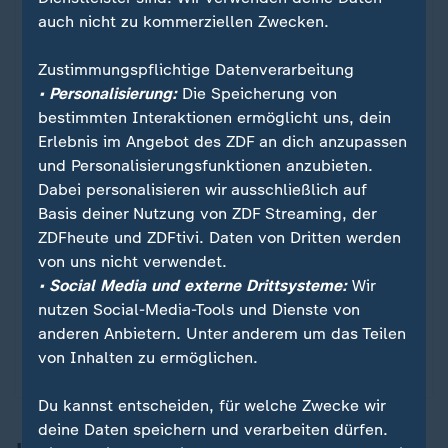
wenn Sie hier klicken, werden die Grafiken
auch nicht zu kommerziellen Zwecken.
nachgeladen. Ihre IP-Adresse wird dabei an
externe Server von Datawrapper übertragen.
Zustimmungspflichtige Datenverarbeitung
Über den Datenschutz von Datawrapper
• Personalisierung:
Die Speicherung von
können Sie sich auf der Seite des Anbieters
bestimmten Interaktionen ermöglicht uns, dein
informieren. Um Ihre künftigen Besuche zu
Erlebnis im Angebot des ZDF an dich anzupassen
erleichtern, speichern wir Ihre Zustimmung in
und Personalisierungsfunktionen anzubieten.
den
Datenschutzeinstellungen
. Ihre
Dabei personalisieren wir ausschließlich auf
Zustimmung können Sie im Bereich „Meine
Basis deiner Nutzung von ZDF Streaming, der
News“ jederzeit widerrufen.
ZDFheute und ZDFtivi. Daten von Dritten werden
von uns nicht verwendet.
• Social Media und externe Drittsysteme:
Wir
Infografiken anzeigen
nutzen Social-Media-Tools und Dienste von
anderen Anbietern. Unter anderem um das Teilen
Datenschutzeinstellungen anpassen
von Inhalten zu ermöglichen.
Du kannst entscheiden, für welche Zwecke wir
deine Daten speichern und verarbeiten dürfen.