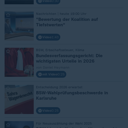
Video
0:30
Nachrichten | heute 19:00 Uhr
:
"Bewertung der Koalition auf
Tiefstwerten"
Video
1:43
BSW, Erbschaftssteuer, Klima
:
Bundesverfassungsgericht: Die
wichtigsten Urteile in 2026
von Daniel Heymann
mit Video
0:25
Entscheidung 2026 erwartet
:
BSW-Wahlprüfungsbeschwerde in
Karlsruhe
Video
0:25
Für Neuauszählung der Wahl 2025
: