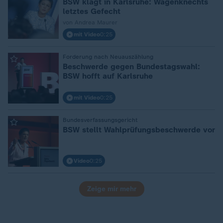
BSW klagt in Karlsruhe: Wagenknechts
letztes Gefecht
von Andrea Maurer
mit Video
0:25
Forderung nach Neuauszählung
:
Beschwerde gegen Bundestagswahl:
BSW hofft auf Karlsruhe
mit Video
0:25
Bundesverfassungsgericht
:
BSW stellt Wahlprüfungsbeschwerde vor
Video
0:25
Zeige mir mehr