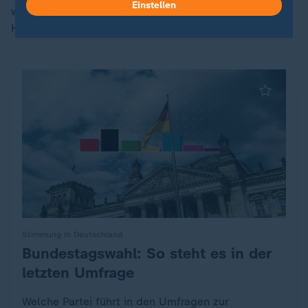
Einstellen
wenig. Also es kann ein Hochwasser sein oder eine
Hitzesituation."
Stimmung in Deutschland
Bundestagswahl: So steht es in der
:
letzten Umfrage
Welche Partei führt in den Umfragen zur