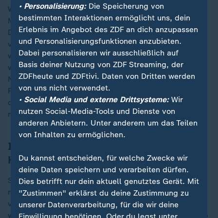
• Personalisierung:
Die Speicherung von
Wie die "Times of Israel" berichtet, wurden fünf
bestimmten Interaktionen ermöglicht uns, dein
Menschen in Haifa durch Granatsplitter verletzt.
Erlebnis im Angebot des ZDF an dich anzupassen
Darauf folgten weitere 15 Raketen aus dem Libanon,
und Personalisierungsfunktionen anzubieten.
von denen einige nach Militärangaben abgefangen
Dabei personalisieren wir ausschließlich auf
wurden. Andere gingen nieder. In der Stadt Tiberias
Basis deiner Nutzung von ZDF Streaming, der
wurde den Berichten zufolge eine Person verletzt. Am
ZDFheute und ZDFtivi. Daten von Dritten werden
Nachmittag habe man dann eine weitere "große
von uns nicht verwendet.
Raketensalve" auf diese Gebiete abgefeuert, erklärte
• Social Media und externe Drittsysteme:
Wir
die Hisbollah. Auch diese Angaben lassen sich derzeit
nutzen Social-Media-Tools und Dienste von
nicht unabhängig überprüfen.
anderen Anbietern. Unter anderem um das Teilen
von Inhalten zu ermöglichen.
Israels Armee geht massiv gegen
Du kannst entscheiden, für welche Zwecke wir
Hisbollah vor
deine Daten speichern und verarbeiten dürfen.
Seit knapp zwei Wochen geht die israelische Armee
Dies betrifft nur dein aktuell genutztes Gerät. Mit
massiv gegen die mit der radikalislamischen Hamas
"Zustimmen" erklärst du deine Zustimmung zu
verbündete Hisbollah-Miliz im
Libanon
vor. Dabei
unserer Datenverarbeitung, für die wir deine
wurden
Hisbollah-Chef Hassan Nasrallah
sowie andere
Einwilligung benötigen. Oder du legst unter