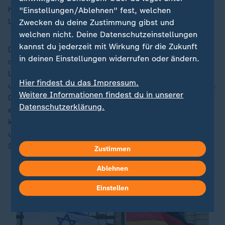
hochrangige Kommandeure der Miliz durch gezielte
"Einstellungen/Ablehnen" fest, welchen
Luftangriffe getötet.
Zwecken du deine Zustimmung gibst und
welchen nicht. Deine Datenschutzeinstellungen
kannst du jederzeit mit Wirkung für die Zukunft
Die vom
Iran
unterstützte Hisbollah hatte kurz nach
in deinen Einstellungen widerrufen oder ändern.
dem 7. Oktober 2023 mit verstärkten und ständigen
Luftangriffen eine zweite Front gegen Israel eröffnet
Hier findest du das Impressum.
und die Angriffe in den vergangenen Wochen verstärkt.
Weitere Informationen findest du in unserer
Die libanesische Hisbollah hat Israel zum Jahrestag
Datenschutzerklärung.
erneut das Existenzrecht abgesprochen. Es gebe
keinen Platz für Israel "in unserer Region und in
unserer sozialen, kulturellen und menschlichen
Struktur", erklärte die Miliz.
Zustimmen
Ablehnen
Einstellen