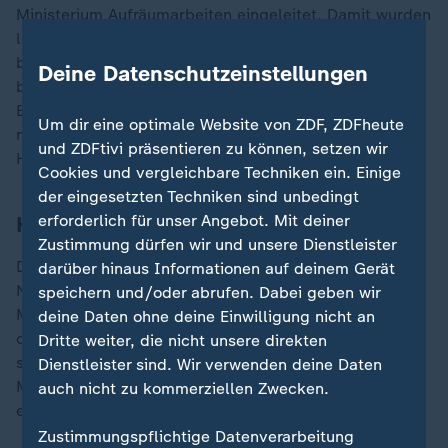
Ministerium Aufräumarbeiten eingeleitet. Damit wurden
laut einer auf offiziellen libanesischen Zahlen
basierenden Berechnung der Nachrichtenagentur AFP
Deine Datenschutzeinstellungen
binnen eines Jahres mindestens 115 Mitglieder von
Einsatz- und Rettungskräften im Libanon bei dem
Um dir eine optimale Website von ZDF, ZDFheute
militärischen Konflikt zwischen der pro-iranischen
und ZDFtivi präsentieren zu können, setzen wir
Hisbollah und der israelischen Armee getötet.
Cookies und vergleichbare Techniken ein. Einige
der eingesetzten Techniken sind unbedingt
erforderlich für unser Angebot. Mit deiner
Hisbollah beschießt Norden Israels
Zustimmung dürfen wir und unsere Dienstleister
Die Hisbollah wiederum setzte ihren Beschuss des
darüber hinaus Informationen auf deinem Gerät
Nordens
Israels
fort. Nach Angaben des israelischen
speichern und/oder abrufen. Dabei geben wir
Militärs wurden zunächst ungefähr fünf Raketen auf
deine Daten ohne deine Einwilligung nicht an
die Hafenstadt Haifa abgefeuert. Trotz Abwehrfeuer
Dritte weiter, die nicht unsere direkten
seien Projektile in dem Gebiet eingeschlagen. Das
Dienstleister sind. Wir verwenden deine Daten
Militär präsentierte Aufnahmen von Trümmern entlang
auch nicht zu kommerziellen Zwecken.
einer Straße. Der Fall werde untersucht, hieß es.
Zustimmungspflichtige Datenverarbeitung