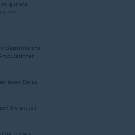
n so gut wie
warnen.
des Gazastreifens
, Amputationen
er lesen Sie es
sen Sie aktuell
t hatten wir