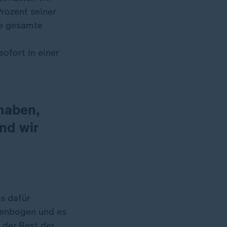
Prozent seiner
ne gesamte
ofort in einer
haben,
und wir
s dafür
llenbogen und es
 der Rest der