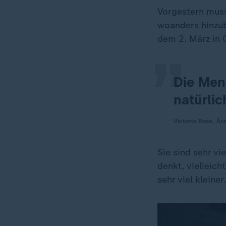
„
Vorgestern muss
woanders hinzub
dem 2. März in 
Die Men
natürlic
Victoria Rose, Ärz
Sie sind sehr vi
denkt, vielleicht
sehr viel kleine