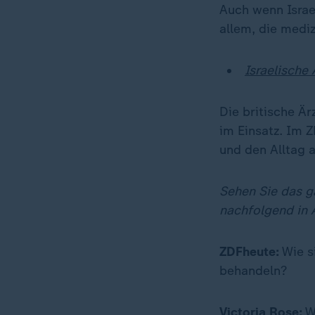
Auch wenn Israel
allem, die medi
Israelische
Die britische Är
im Einsatz. Im Z
und den Alltag a
Sehen Sie das g
nachfolgend in 
ZDFheute:
Wie si
behandeln?
Victoria Rose:
Wi