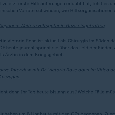
 zuletzt erste Hilfslieferungen erlaubt hat, fehlt es a
zinischen Vorräte schwinden, wie Hilfsorganisationen 
 Angaben: Weitere Hilfsgüter in Gaza eingetroffen
ztin Victoria Rose ist aktuell als Chirurgin im Süden 
DF heute journal spricht sie über das Leid der Kinder
ls Ärztin in dem Kriegsgebiet.
anze Interview mit Dr. Victoria Rose oben im Video od
Auszügen.
eht denn Ihr Tag heute bislang aus? Welche Fälle müs
r haben um 8 Uhr heute mit den OPs begonnen. Zuers