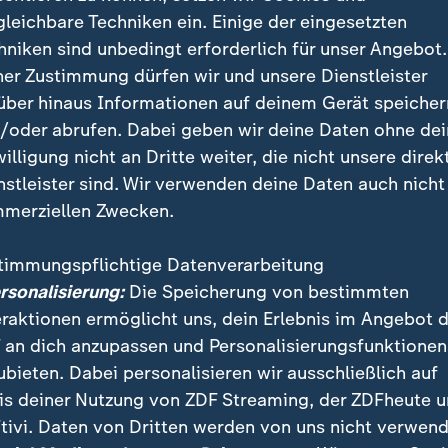
tin
gleichbare Techniken ein. Einige der eingesetzten
hniken sind unbedingt erforderlich für unser Angebot.
irklich mit dem behelfen, was wir haben [...]. Wir h
ner Zustimmung dürfen wir und unsere Dienstleister
icht das Nötige, was wir brauchen. Viele können wir g
über hinaus Informationen auf deinem Gerät speicher
Wir schaffen es nicht, so viele Menschen zu retten, wie 
/oder abrufen. Dabei geben wir deine Daten ohne de
önnten, aber nichtsdestotrotz retten wir Menschen un
willigung nicht an Dritte weiter, die nicht unsere direk
er.
nstleister sind. Wir verwenden deine Daten auch nicht
merziellen Zwecken.
argumentiert immer wieder, dass sich Hamas-Kämpfe
chen Einrichtungen versteckten. Wie erleben Sie das?
timmungspflichtige Datenverarbeitung
ersonalisierung:
Die Speicherung von bestimmten
hr schwierig zu beantworten. Ich glaube ehrlich nicht
eraktionen ermöglicht uns, dein Erlebnis im Angebot 
krutiert haben. Und die Menschen, die wir in unsere
 an dich anzupassen und Personalisierungsfunktionen
d Kinder. Die Hälfte der Bevölkerung in Gaza sind Kinde
ubieten. Dabei personalisieren wir ausschließlich auf
is deiner Nutzung von ZDF Streaming, der ZDFheute 
tivi. Daten von Dritten werden von uns nicht verwend
iele Bomben abwerfen, dann wird das auch zum Tod v