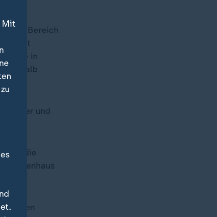
 Mit
aben im Bereich
ar nicht
n
wir sie in
ine
d deshalb
ten
 zu
r hinter und
, dass die
des
m Krankenhaus
r.
und
et.
on vielen