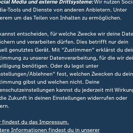
ocial Media und externe Drittsysteme:
Wir nutzen Soci
Und das sind nicht nur Hamas-Kämpfer. Wir sehen auf a
ia-Tools und Dienste von anderen Anbietern. Unter
ngekommen ist mit Waffen oder gekämpft hat. Wir beh
erem um das Teilen von Inhalten zu ermöglichen.
Bevölkerung.
kannst entscheiden, für welche Zwecke wir deine Dat
treifen
grafik
ichern und verarbeiten dürfen. Dies betrifft nur dein
uell genutztes Gerät. Mit "Zustimmen" erklärst du dei
timmung zu unserer Datenverarbeitung, für die wir de
Ein Klick für den Datenschutz
willigung benötigen. Oder du legst unter
nstellungen/Ablehnen" fest, welchen Zwecken du dei
tellung von ZDFheute Infografiken nutzen wir die Sof
timmung gibst und welchen nicht. Deine
 Erst wenn Sie hier klicken, werden die Grafiken nac
enschutzeinstellungen kannst du jederzeit mit Wirkun
esse wird dabei an externe Server von Datawrapper üb
 die Zukunft in deinen Einstellungen widerrufen oder
tenschutz von Datawrapper können Sie sich auf der S
ern.
formieren. Um Ihre künftigen Besuche zu erleichtern,
stimmung in den
Datenschutzeinstellungen
. Ihre Zust
r findest du das Impressum.
im Bereich „Meine News“ jederzeit widerrufen.
tere Informationen findest du in unserer