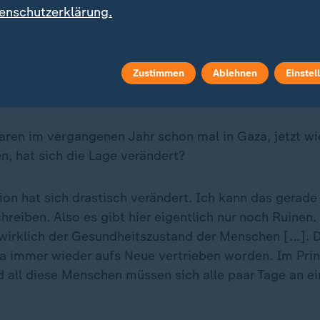
enschutzerklärung.
Infografiken anzeigen
Datenschutzeinstellungen anpassen
Zustimmen
Ablehnen
Einstel
aren im vergangenen Jahr schon mal in Gaza, jetzt wi
n, hat sich die Lage verändert?
ion hat sich drastisch verändert. Ich kann das gerade
reiben. Also es gibt hier eigentlich nur noch Ruinen.
 wirklich der Gesundheitszustand der Menschen [...]. 
a immer wieder aufs Neue vertrieben worden. Im Prinz
nd all diese Menschen müssen sich alle paar Tage an e