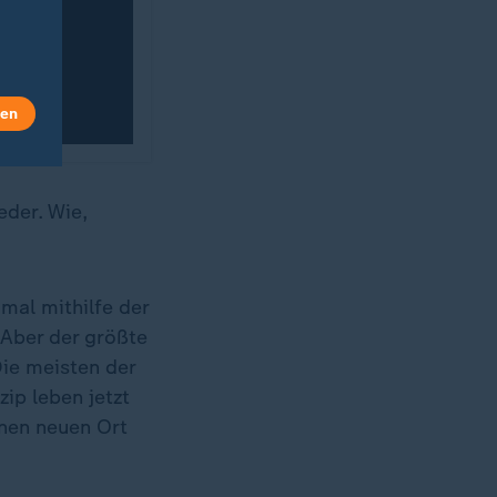
len
eder. Wie,
 mal mithilfe der
 Aber der größte
Die meisten der
ip leben jetzt
inen neuen Ort