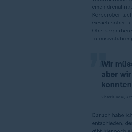
einen dreijährig
Körperoberfläch
„
Gesichtsoberflä
Oberkörperberei
Intensivstation 
Wir müs
aber wir
konnten 
Victoria Rose, Ärz
Danach habe ich 
entschieden, de
gibt hier noch 