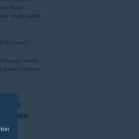
ende Haut
 war sechs Jahre
Arbeit aus?
überhaupt keine
 unsere letzten
ür die
rationen
tivi