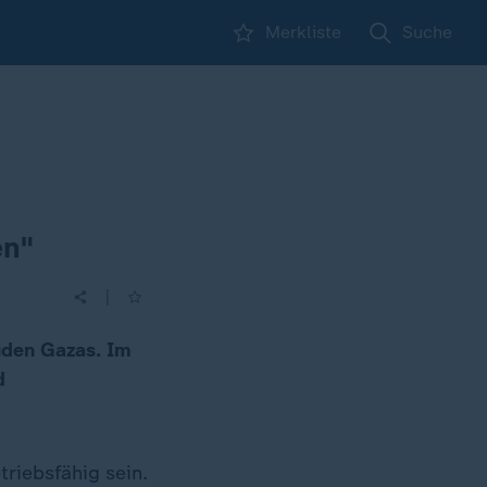
Merkliste
Suche
en"
|
Süden Gazas. Im
d
triebsfähig sein.