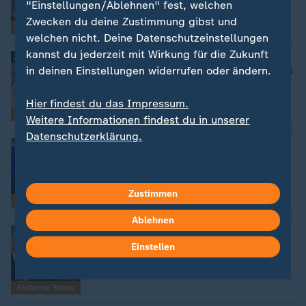
"Einstellungen/Ablehnen" fest, welchen
Zwecken du deine Zustimmung gibst und
Einfache News
welchen nicht. Deine Datenschutzeinstellungen
kannst du jederzeit mit Wirkung für die Zukunft
USA-Wahlen einfach erklärt
:
Donald Trump ist neuer Präsident in den
in deinen Einstellungen widerrufen oder ändern.
USA
Hier findest du das Impressum.
Einfache News
Weitere Informationen findest du in unserer
Datenschutzerklärung.
USA-Wahlen einfach erklärt
:
Donald Trump gewinnt die Wahl in den
USA
Zustimmen
Einfache News
Ablehnen
USA-Wahlen einfach erklärt
:
Wen können die Menschen in den USA
Einstellen
wählen?
Einfache News