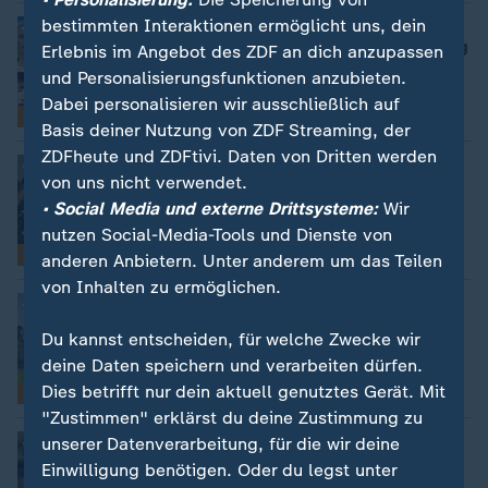
bestimmten Interaktionen ermöglicht uns, dein
Bundestags-Wahl einfach erklärt
:
Diese Personen sind für die Wahl wichtig
Erlebnis im Angebot des ZDF an dich anzupassen
und Personalisierungsfunktionen anzubieten.
Dabei personalisieren wir ausschließlich auf
Einfache News
Basis deiner Nutzung von ZDF Streaming, der
ZDFheute und ZDFtivi. Daten von Dritten werden
Bundestags-Wahl einfach erklärt
:
von uns nicht verwendet.
Das passiert nach der Bundestags-Wahl
• Social Media und externe Drittsysteme:
Wir
nutzen Social-Media-Tools und Dienste von
Einfache News
anderen Anbietern. Unter anderem um das Teilen
von Inhalten zu ermöglichen.
Bundestags-Wahl einfach erklärt
:
Glossar zur Bundestags-Wahl 2025
Du kannst entscheiden, für welche Zwecke wir
deine Daten speichern und verarbeiten dürfen.
Dies betrifft nur dein aktuell genutztes Gerät. Mit
Einfache News
"Zustimmen" erklärst du deine Zustimmung zu
Bundestags-Wahl einfach erklärt
unserer Datenverarbeitung, für die wir deine
:
Warum wird die Bundestags-Wahl
Einwilligung benötigen. Oder du legst unter
vorgezogen?