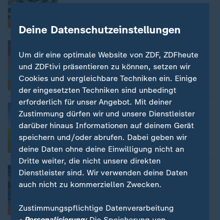
Einfache News
Deine Datenschutzeinstellungen
Bundestags-Wahl einfach erklärt
:
CDU/CSU haben die Wahl gewonnen
Um dir eine optimale Website von ZDF, ZDFheute
und ZDFtivi präsentieren zu können, setzen wir
Cookies und vergleichbare Techniken ein. Einige
Einfache News
der eingesetzten Techniken sind unbedingt
erforderlich für unser Angebot. Mit deiner
Bundestags-Wahl einfach erklärt
:
Zustimmung dürfen wir und unsere Dienstleister
Die wichtigsten Themen der Wahl
darüber hinaus Informationen auf deinem Gerät
speichern und/oder abrufen. Dabei geben wir
deine Daten ohne deine Einwilligung nicht an
Einfache News
Dritte weiter, die nicht unsere direkten
Bundestags-Wahl einfach erklärt
:
Dienstleister sind. Wir verwenden deine Daten
Was macht der Bundestag?
auch nicht zu kommerziellen Zwecken.
Zustimmungspflichtige Datenverarbeitung
Einfache News
• Personalisierung:
Die Speicherung von