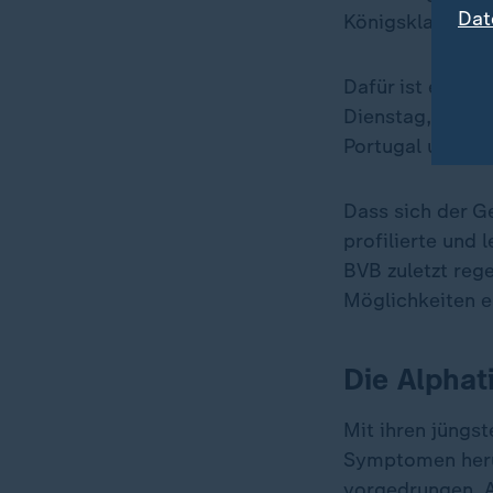
Dat
Königsklasse zu
Dafür ist es nö
Dienstag, 21 Uh
Portugal und in 
Dass sich der G
profilierte und 
BVB zuletzt reg
Möglichkeiten e
Die Alphat
Mit ihren jüngs
Symptomen herum
vorgedrungen. A