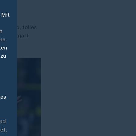
 Mit
er Klub, tolles
n
n Stuttgart
ine
ten
 zu
des
und
et.