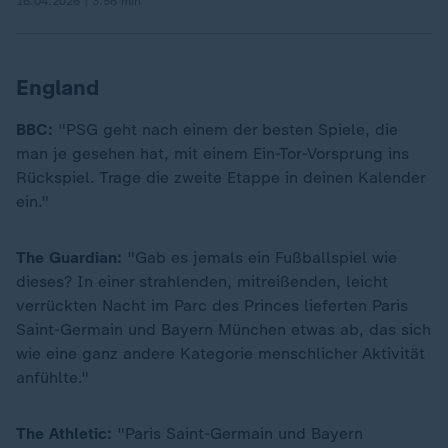
16.04.2026 | 3:56 min
England
BBC:
"PSG geht nach einem der besten Spiele, die
man je gesehen hat, mit einem Ein-Tor-Vorsprung ins
Rückspiel. Trage die zweite Etappe in deinen Kalender
ein."
The Guardian:
"Gab es jemals ein Fußballspiel wie
dieses? In einer strahlenden, mitreißenden, leicht
verrückten Nacht im Parc des Princes lieferten Paris
Saint-Germain und Bayern München etwas ab, das sich
wie eine ganz andere Kategorie menschlicher Aktivität
anfühlte."
The Athletic:
"Paris Saint-Germain und Bayern