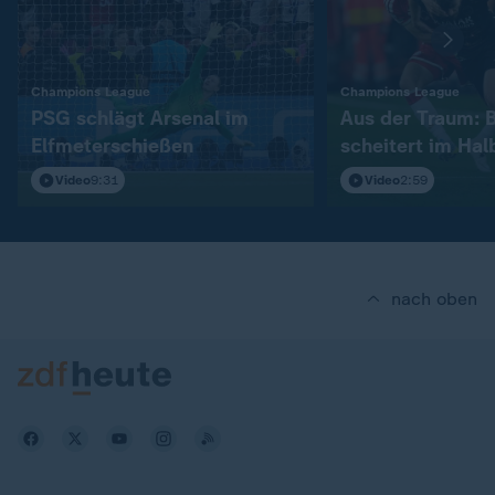
:
:
Champions League
Champions League
PSG schlägt Arsenal im
Aus der Traum: 
Elfmeterschießen
scheitert im Hal
Video
9:31
Video
2:59
nach oben