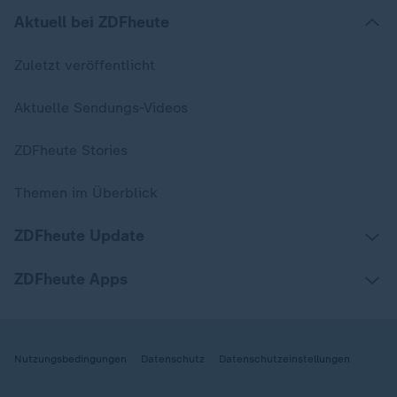
Aktuell bei ZDFheute
Zuletzt veröffentlicht
Aktuelle Sendungs-Videos
ZDFheute Stories
Themen im Überblick
ZDFheute Update
ZDFheute Apps
Nutzungsbedingungen
Datenschutz
Datenschutzeinstellungen