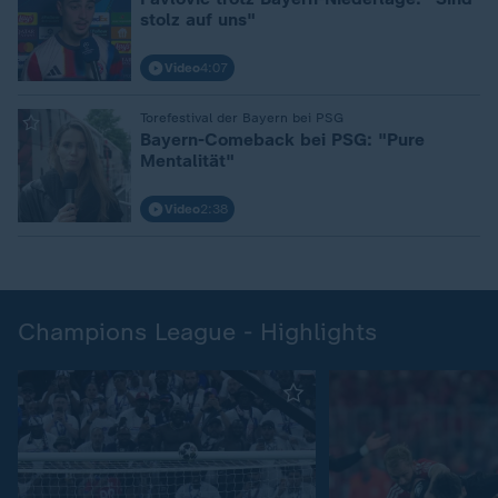
stolz auf uns"
Video
4:07
Torefestival der Bayern bei PSG
:
Bayern-Comeback bei PSG: "Pure
Mentalität"
Video
2:38
Champions League - Highlights