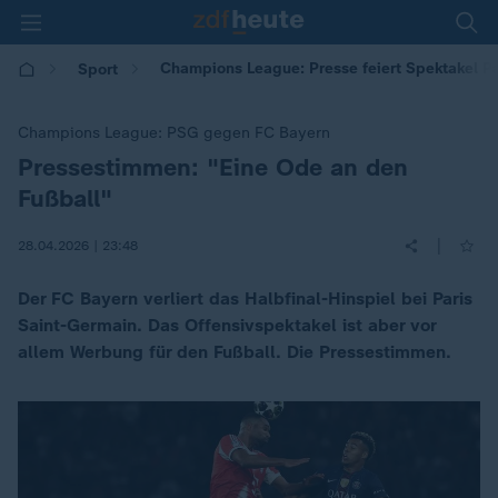
Champions League: Presse feiert Spektakel P
Sport
Champions League: PSG gegen FC Bayern
Pressestimmen: "Eine Ode an den
:
Fußball"
|
28.04.2026 | 23:48
Der FC Bayern verliert das Halbfinal-Hinspiel bei Paris
Saint-Germain. Das Offensivspektakel ist aber vor
allem Werbung für den Fußball. Die Pressestimmen.