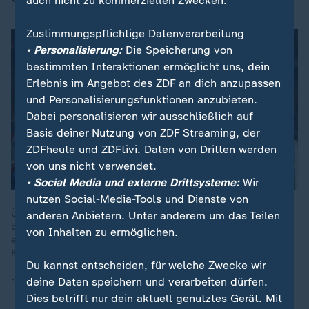
auch nicht zu kommerziellen Zwecken.
Zustimmungspflichtige Datenverarbeitung
• Personalisierung:
Die Speicherung von
bestimmten Interaktionen ermöglicht uns, dein
Erlebnis im Angebot des ZDF an dich anzupassen
und Personalisierungsfunktionen anzubieten.
Dabei personalisieren wir ausschließlich auf
Basis deiner Nutzung von ZDF Streaming, der
ZDFheute und ZDFtivi. Daten von Dritten werden
von uns nicht verwendet.
• Social Media und externe Drittsysteme:
Wir
nutzen Social-Media-Tools und Dienste von
Überzahl eiskalt ausgenutzt: Luiz Diaz' Tor in der 89. Minute
anderen Anbietern. Unter anderem um das Teilen
bringt den Bayern gegen Real nach einer Achterbahnfahrt das
von Inhalten zu ermöglichen.
erlösende 3:3. Michael Olise setzt dem Spiel mit dem 4:3 die
Krone auf.
Du kannst entscheiden, für welche Zwecke wir
deine Daten speichern und verarbeiten dürfen.
15.04.2026 | 2:59 min
Dies betrifft nur dein aktuell genutztes Gerät. Mit