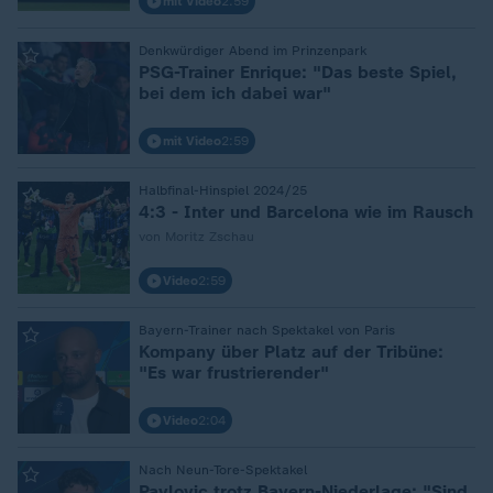
mit Video
2:59
Denkwürdiger Abend im Prinzenpark
:
PSG-Trainer Enrique: "Das beste Spiel,
bei dem ich dabei war"
mit Video
2:59
Halbfinal-Hinspiel 2024/25
:
4:3 - Inter und Barcelona wie im Rausch
von Moritz Zschau
Video
2:59
Bayern-Trainer nach Spektakel von Paris
:
Kompany über Platz auf der Tribüne:
"Es war frustrierender"
Video
2:04
Nach Neun-Tore-Spektakel
:
Pavlovic trotz Bayern-Niederlage: "Sind