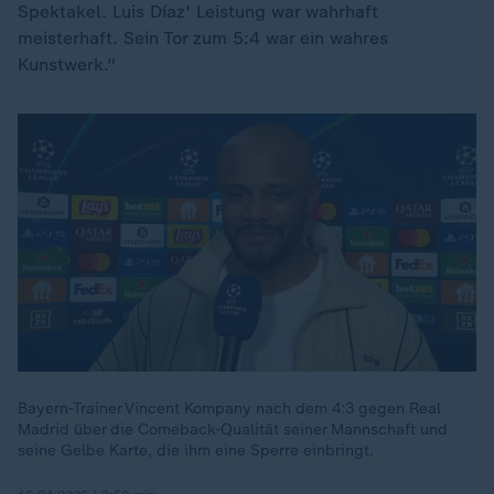
Spektakel. Luis Díaz' Leistung war wahrhaft
meisterhaft. Sein Tor zum 5:4 war ein wahres
Kunstwerk."
Bayern-Trainer Vincent Kompany nach dem 4:3 gegen Real
Madrid über die Comeback-Qualität seiner Mannschaft und
seine Gelbe Karte, die ihm eine Sperre einbringt.