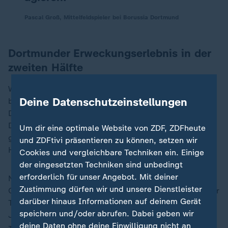
Pascal Groß, Mittelfeldspieler bei Borussia Dortmund
Dortmunder Erweckungserlebnis in der
zweiten Hälfte
Was bis zum Schlusspfiff im Estádio José Alvalade zu
Deine Datenschutzeinstellungen
bestaunen war, kann ohne übertriebenen Pathos als
Dortmunder Erweckungserlebnis bezeichnet werden.
Die Mannschaft wirkte plötzlich griffig, machte Druck,
Um dir eine optimale Website von ZDF, ZDFheute
gewann Zweikämpfe, setzte sich in der gegnerischen
und ZDFtivi präsentieren zu können, setzen wir
Hälfte fest und erzielte drei blitzsaubere Tore.
Cookies und vergleichbare Techniken ein. Einige
der eingesetzten Techniken sind unbedingt
erforderlich für unser Angebot. Mit deiner
Neben dem unermüdlichen Serhou Guirassy, der mit
Zustimmung dürfen wir und unsere Dienstleister
Champions-League-Treffer Nummer zehn die Spitze der
darüber hinaus Informationen auf deinem Gerät
Torjägerliste erklomm, brillierten drei Akteure, die seit
speichern und/oder abrufen. Dabei geben wir
Jahresbeginn zu den Gesichtern der Dortmunder Krise
deine Daten ohne deine Einwilligung nicht an
zählen.