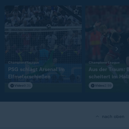
:
:
Champions League
Champions League
PSG schlägt Arsenal im
Aus der Traum: 
Elfmeterschießen
scheitert im Hal
Video
9:31
Video
2:59
nach oben