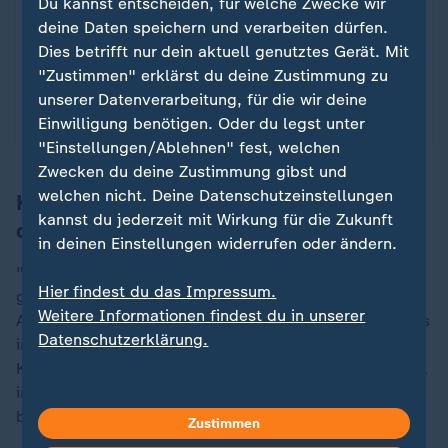
Du kannst entscheiden, für welche Zwecke wir
deine Daten speichern und verarbeiten dürfen.
Dies betrifft nur dein aktuell genutztes Gerät. Mit
Sport
Champions League - 2024/25
:
"Zustimmen" erklärst du deine Zustimmung zu
unserer Datenverarbeitung, für die wir deine
Die wichtigsten Spiele im Video.
Einwilligung benötigen. Oder du legst unter
"Einstellungen/Ablehnen" fest, welchen
Zwecken du deine Zustimmung gibst und
welchen nicht. Deine Datenschutzeinstellungen
Kovac wünscht sich einen Impact für
kannst du jederzeit mit Wirkung für die Zukunft
die Zukunft
in deinen Einstellungen widerrufen oder ändern.
"Wir waren aktiver, aggressiver, haben nach vorne
Hier findest du das Impressum.
gespielt und die Tore gemacht", sagte ein strahlender
Weitere Informationen findest du in unserer
Adeyemi, der den Triumph nach seinem Erfolgserlebnis
Datenschutzerklärung.
in den Himmel über Lissabon geschrien hatte. Für
„
Kovac war der Spielverlauf, der die Dinge im Rückspiel
im heimischen Stadion erheblich erleichtern dürfte,
beinahe zwangsläufig.
Zustimmen