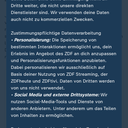
Dritte weiter, die nicht unsere direkten
Dienstleister sind. Wir verwenden deine Daten
Julian Brandt, der gleich zwei Treffer blitzsauber
auch nicht zu kommerziellen Zwecken.
vorbereitete, Karim Adeyemi, der plötzlich rannte,
rackerte und traf, sowie Pascal Groß, dessen Tor
Zustimmungspflichtige Datenverarbeitung
sinnbildlich war: Das 2:0 hatte er nach einer Flanke am
• Personalisierung:
Die Speicherung von
langen Pfosten reingekniet - so wie sich die gesamte
bestimmten Interaktionen ermöglicht uns, dein
Dortmunder Mannschaft in dieser Nacht unter Flutlicht
Erlebnis im Angebot des ZDF an dich anzupassen
reinkniete.
und Personalisierungsfunktionen anzubieten.
Dabei personalisieren wir ausschließlich auf
Basis deiner Nutzung von ZDF Streaming, der
ZDFheute und ZDFtivi. Daten von Dritten werden
von uns nicht verwendet.
• Social Media und externe Drittsysteme:
Wir
nutzen Social-Media-Tools und Dienste von
anderen Anbietern. Unter anderem um das Teilen
von Inhalten zu ermöglichen.