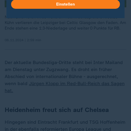
Einstellen
Nach zwei Toren ihres früheren Nachwuchsspielers Nicolas
Kühn verlieren die Leipziger bei Celtic Glasgow den Faden. Am
Ende stehen eine 1:3-Niederlage und weiter 0 Punkte für RB.
06.11.2024 | 2:59 min
Der aktuelle Bundesliga-Dritte steht bei Inter Mailand
am Dienstag unter Zugzwang. Es droht ein früher
Abschied von internationaler Bühne - ausgerechnet,
wenn bald
Jürgen Klopp im Red-Bull-Reich das Sagen
hat.
Heidenheim freut sich auf Chelsea
Hingegen sind Eintracht Frankfurt und TSG Hoffenheim
in der ebenfalls reformierten Europa League und