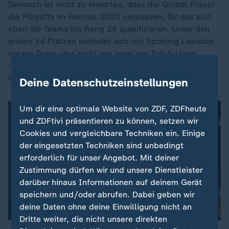
Dennoch ist nicht zu erwarten, dass die Global Player
die Playoffs im Februar 2025 verpassen, für das sich
eben die Teams bis Rang 24 qualifizieren. Unter den
ersten 14 Plätzen befindet sich mit Sporting Lissabon
nur ein Team, das nicht aus einer der Top-5-Ligen
(England, Spanien, Deutschland, Italien und
Frankreich) kommt.
Deine Datenschutzeinstellungen
Um dir eine optimale Website von ZDF, ZDFheute
und ZDFtivi präsentieren zu können, setzen wir
Cookies und vergleichbare Techniken ein. Einige
der eingesetzten Techniken sind unbedingt
erforderlich für unser Angebot. Mit deiner
Zustimmung dürfen wir und unsere Dienstleister
darüber hinaus Informationen auf deinem Gerät
speichern und/oder abrufen. Dabei geben wir
deine Daten ohne deine Einwilligung nicht an
Dritte weiter, die nicht unsere direkten