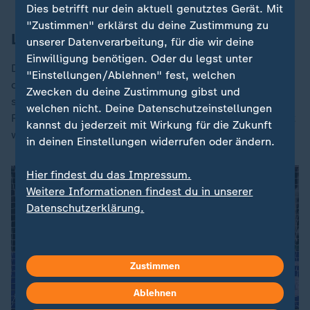
Dies betrifft nur dein aktuell genutztes Gerät. Mit
"Zustimmen" erklärst du deine Zustimmung zu
Leipzig noch ohne Punkt
unserer Datenverarbeitung, für die wir deine
Einwilligung benötigen. Oder du legst unter
Das Leistungsgefälle ist freilich nach wie vor immens -
"Einstellungen/Ablehnen" fest, welchen
da schafft auch die Reform keine Abhilfe. Fünf Teams
Zwecken du deine Zustimmung gibst und
sind noch punktlos: Bei Sturm Graz, Young Boys Bern,
welchen nicht. Deine Datenschutzeinstellungen
Roter Stern Belgrad und Slovan Bratislava ist das nicht
kannst du jederzeit mit Wirkung für die Zukunft
wirklich eine Überraschung, wohl aber bei
RB Leipzig.
in deinen Einstellungen widerrufen oder ändern.
Hier findest du das Impressum.
Weitere Informationen findest du in unserer
Datenschutzerklärung.
Zustimmen
Ablehnen