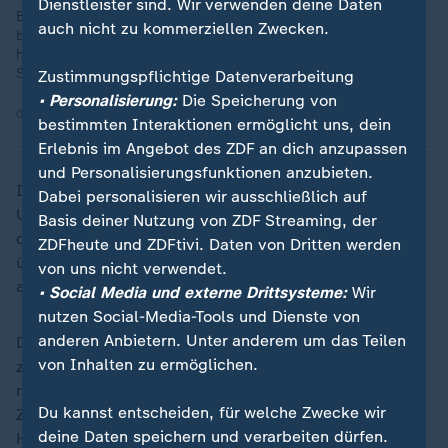
Dienstleister sind. Wir verwenden deine Daten
Befürworter versprechen sich mehr Spannung, Kritiker
auch nicht zu kommerziellen Zwecken.
befürchten eine Super League durch die Hintertür. Das steckt
hinter den Änderungen in der Champions League zur neuen
Saison.
Zustimmungspflichtige Datenverarbeitung
• Personalisierung:
Die Speicherung von
09.05.2024 | 15:39 min
bestimmten Interaktionen ermöglicht uns, dein
Erlebnis im Angebot des ZDF an dich anzupassen
und Personalisierungsfunktionen anzubieten.
Ist wirklich die Spannung gestiegen? Ein endgültiges
Dabei personalisieren wir ausschließlich auf
Urteil steht noch aus. Spätestens am letzten Spieltag,
Basis deiner Nutzung von ZDF Streaming, der
der mit 18 Begegnungen parallel am 29. Januar 2025
ZDFheute und ZDFtivi. Daten von Dritten werden
über die Bühne geht, könnten sich einige Dramen
von uns nicht verwendet.
abspielen.
• Social Media und externe Drittsysteme:
Wir
nutzen Social-Media-Tools und Dienste von
anderen Anbietern. Unter anderem um das Teilen
Die neue Vielfalt mit acht unterschiedlichen Gegnern
von Inhalten zu ermöglichen.
zumindest kommt bei allen Beteiligten richtig gut
rüber. Auch bei den deutschen Klubs ist viel
Du kannst entscheiden, für welche Zwecke wir
Zustimmung zu den unterschiedlichen
deine Daten speichern und verarbeiten dürfen.
Herausforderungen zu vernehmen.