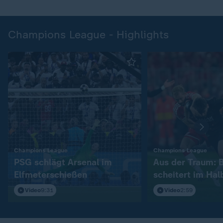
Champions League - Highlights
:
:
Champions League
Champions League
PSG schlägt Arsenal im
Aus der Traum: 
Elfmeterschießen
scheitert im Hal
Video
9:31
Video
2:59