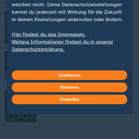
FAQ
welchen nicht. Deine Datenschutzeinstellungen
kannst du jederzeit mit Wirkung für die Zukunft
:
Champions League der Frauen
in deinen Einstellungen widerrufen oder ändern.
Popp glänzt: Wolfsburg schlägt
Galatasaray
Hier findest du das Impressum.
Weitere Informationen findest du in unserer
Datenschutzerklärung.
:
Torjägerin setzt Karriere fort
Wohlfühlen in Wolfsburg: Popp
verlängert
Zustimmen
Ablehnen
:
Champions-League-Auftakt
Wolfsburgerinnen verlieren in Rom
Einstellen