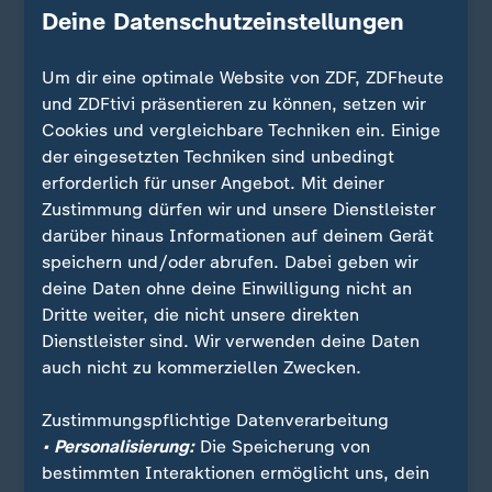
Deine Datenschutzeinstellungen
Um dir eine optimale Website von ZDF, ZDFheute
und ZDFtivi präsentieren zu können, setzen wir
Cookies und vergleichbare Techniken ein. Einige
der eingesetzten Techniken sind unbedingt
erforderlich für unser Angebot. Mit deiner
Zustimmung dürfen wir und unsere Dienstleister
darüber hinaus Informationen auf deinem Gerät
Quelle: Reuters
speichern und/oder abrufen. Dabei geben wir
deine Daten ohne deine Einwilligung nicht an
Dritte weiter, die nicht unsere direkten
Sie wollen über Sport stets auf dem Laufenden
Dienstleister sind. Wir verwenden deine Daten
bleiben? Dann ist unser sportstudio-WhatsApp-
auch nicht zu kommerziellen Zwecken.
Channel genau das Richtige für Sie. Egal ob
morgens zum Kaffee, mittags zum Lunch oder zum
Zustimmungspflichtige Datenverarbeitung
Feierabend - erhalten Sie
die wichtigsten News
• Personalisierung:
Die Speicherung von
direkt auf Ihr Smartphone
. Melden Sie sich hier
bestimmten Interaktionen ermöglicht uns, dein