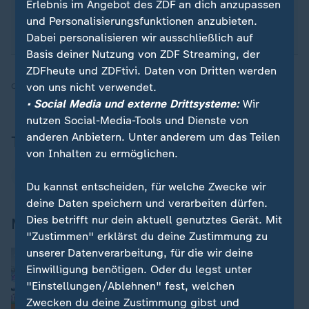
ganz einfach für unseren WhatsApp-Channel an:
Erlebnis im Angebot des ZDF an dich anzupassen
sportstudio-WhatsApp-Channel
.
und Personalisierungsfunktionen anzubieten.
Dabei personalisieren wir ausschließlich auf
Basis deiner Nutzung von ZDF Streaming, der
ZDFheute und ZDFtivi. Daten von Dritten werden
von uns nicht verwendet.
Quelle:
ZDF, SID
• Social Media und externe Drittsysteme:
Wir
nutzen Social-Media-Tools und Dienste von
anderen Anbietern. Unter anderem um das Teilen
Thema
von Inhalten zu ermöglichen.
Champions League
Du kannst entscheiden, für welche Zwecke wir
deine Daten speichern und verarbeiten dürfen.
Dies betrifft nur dein aktuell genutztes Gerät. Mit
Mehr zum Thema
"Zustimmen" erklärst du deine Zustimmung zu
unserer Datenverarbeitung, für die wir deine
:
Mit FC Bayern und VfL Wolfsburg
Alles Wichtige zur Frauen-Champions-
Einwilligung benötigen. Oder du legst unter
League
"Einstellungen/Ablehnen" fest, welchen
von Yannik Müller-Haeseler
Zwecken du deine Zustimmung gibst und