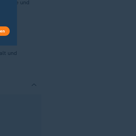
emmende und
zlich
len
einen
alt und