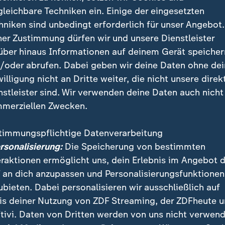
en angeht, sind eiskalte Getränke sogar kontraproduk
gleichbare Techniken ein. Einige der eingesetzten
Bäuerlein betont:
hniken sind unbedingt erforderlich für unser Angebot.
ner Zustimmung dürfen wir und unsere Dienstleister
über hinaus Informationen auf deinem Gerät speicher
er versucht die Kälte im Inneren
/oder abrufen. Dabei geben wir deine Daten ohne de
eichen und reagiert mit einer Gegen
willigung nicht an Dritte weiter, die nicht unsere direk
ärmeproduktion.
nstleister sind. Wir verwenden deine Daten auch nicht
merziellen Zwecken.
lein, Ernährungsberaterin
timmungspflichtige Datenverarbeitung
 ein Eis Mund und Hals, langfristig sorgt es aber eher 
ersonalisierung:
Die Speicherung von bestimmten
rch die Verengung der Gefäße versucht der Körper, d
eraktionen ermöglicht uns, dein Erlebnis im Angebot 
 an dich anzupassen und Personalisierungsfunktionen
ubieten. Dabei personalisieren wir ausschließlich auf
is deiner Nutzung von ZDF Streaming, der ZDFheute 
Nachrichten | Panorama
tivi. Daten von Dritten werden von uns nicht verwend
:
Sommerhitze: 