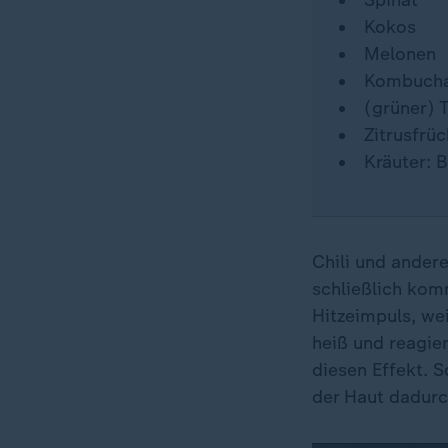
Spinat
Kokos
Melonen
Kombuch
(grüner) 
Zitrusfrüc
Kräuter: B
Chili und andere
schließlich kom
Hitzeimpuls, wei
heiß und reagie
diesen Effekt. 
der Haut dadurch