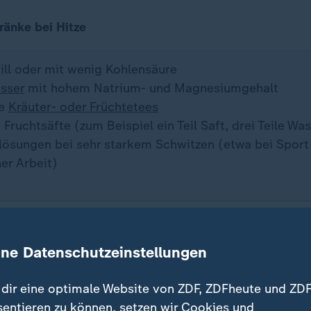
änke bei Hitze
till oder mit wenig Kohlensäure
sser
mit hohem Natrium- und Magnesiumgehalt
te
Kräuter- oder Früchtetees
Fruchtsäfte (zum Beispiel ein Teil Saft, drei Teile Wa
tlösungen bei sehr starkem Schwitzen (etwa bei Sport
er Arbeit)
kontraproduktiv
ine Datenschutzeinstellungen
 Getränke auf keinen Fall zu kalt sein, denn das veren
dir eine optimale Website von ZDF, ZDFheute und ZDF
Magen, was wiederum die Flüssigkeitsaufnahme verla
sentieren zu können, setzen wir Cookies und