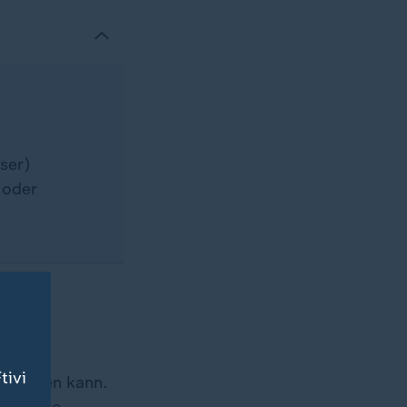
sser)
 oder
gt die
tivi
ngsamen kann.