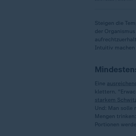
Steigen die Tem
der Organismus 
aufrechtzuerhal
Intuitiv machen
Mindestens
Eine
ausreichend
klettern. "Erwa
starkem Schwit
Und: Man solle 
Mengen trinken:
Portionen werd