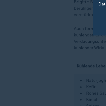
Brigitte Bäuerl
Dat
beruhigende Eig
verstärkten, so 
Auch fermentier
kühlenden Effekt
Verdauungsunter
kühlender Wirkun
Kühlende Lebe
Naturjogh
Kefir
Rohes
Sa
Kimchi