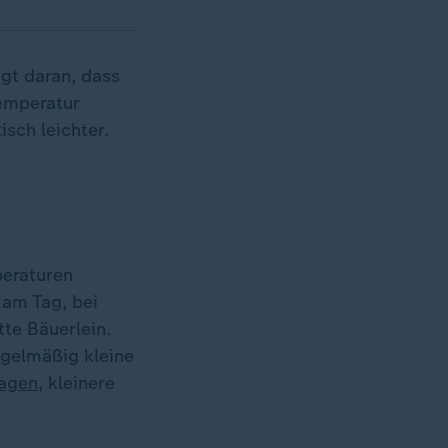
gt daran, dass
emperatur
sch leichter.
peraturen
 am Tag, bei
tte Bäuerlein.
egelmäßig kleine
agen
, kleinere