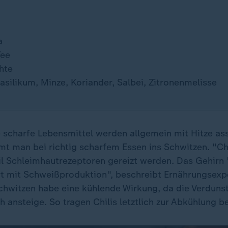
a
Tee
hte
asilikum, Minze, Koriander, Salbei, Zitronenmelisse
 scharfe Lebensmittel werden allgemein mit Hitze ass
mt man bei richtig scharfem Essen ins Schwitzen. "Chi
l Schleimhautrezeptoren gereizt werden. Das Gehirn '
rt mit Schweißproduktion", beschreibt Ernährungsexpe
Schwitzen habe eine kühlende Wirkung, da die Verduns
 ansteige. So tragen Chilis letztlich zur Abkühlung be