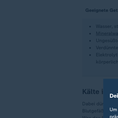
Geeignete Getr
Wasser, s
Mineralwa
Ungesüß
Verdünnte 
Elektroly
körperlich
Kälte ist 
De
Dabei dürfen die
Um 
Blutgefäße im 
prä