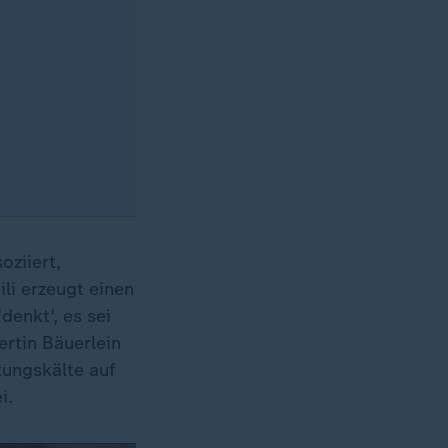
oziiert,
li erzeugt einen
denkt', es sei
rtin Bäuerlein
tungskälte auf
i.