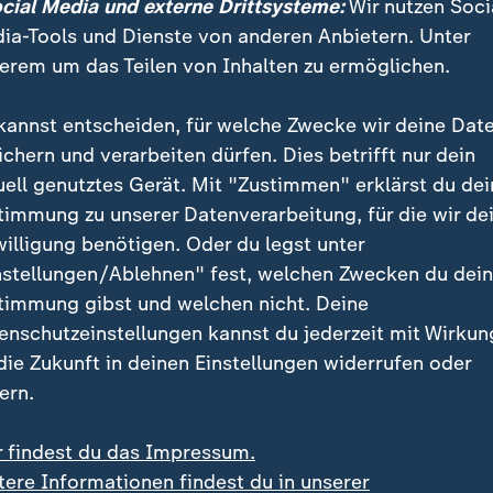
ocial Media und externe Drittsysteme:
Wir nutzen Soci
es gefährlich w
ia-Tools und Dienste von anderen Anbietern. Unter
erem um das Teilen von Inhalten zu ermöglichen.
Vor allem älteren Men
Kindern machen die h
kannst entscheiden, für welche Zwecke wir deine Dat
Temperaturen zu schaf
ichern und verarbeiten dürfen. Dies betrifft nur dein
interaktive Story erklä
uell genutztes Gerät. Mit "Zustimmen" erklärst du dei
sich schützen kann.
timmung zu unserer Datenverarbeitung, für die wir de
willigung benötigen. Oder du legst unter
nstellungen/Ablehnen" fest, welchen Zwecken du dei
 innen kühlen
timmung gibst und welchen nicht. Deine
enschutzeinstellungen kannst du jederzeit mit Wirkun
ttel, die von innen kühlen. Dazu zählen vor allem Krä
 die Zukunft in deinen Einstellungen widerrufen oder
ei oder Koriander. Sie enthalten bestimmte ätherische
ern.
zenstoffe, die eine kühlende Wirkung auf unseren Or
en können die Körpertemperatur senken, indem sie d
r findest du das Impressum.
 Poren öffnen, wodurch der Schweiß besser verdunsten
tere Informationen findest du in unserer