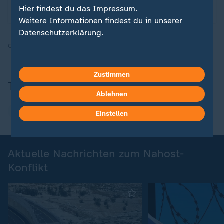
Hier findest du das Impressum.
Feuerpause scheint fragil. Die News im Blog.
Weitere Informationen findest du in unserer
Datenschutzerklärung.
Quelle:
dpa, AP
Zustimmen
Themen
Ablehnen
Nahost-Konflikt
Israel
Einstellen
Aktuelle Nachrichten zum Nahost-
Konflikt