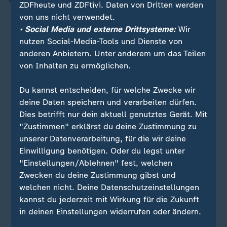
ZDFheute und ZDFtivi. Daten von Dritten werden
von uns nicht verwendet.
• Social Media und externe Drittsysteme:
Wir
nutzen Social-Media-Tools und Dienste von
anderen Anbietern. Unter anderem um das Teilen
von Inhalten zu ermöglichen.
Du kannst entscheiden, für welche Zwecke wir
deine Daten speichern und verarbeiten dürfen.
Dies betrifft nur dein aktuell genutztes Gerät. Mit
"Zustimmen" erklärst du deine Zustimmung zu
Liveblog
unserer Datenverarbeitung, für die wir deine
Einwilligung benötigen. Oder du legst unter
Friedensplan für Gazastreifen
Liveblog: Aktuelle Nachrichten zum
"Einstellungen/Ablehnen" fest, welchen
:
Zwecken du deine Zustimmung gibst und
Nahost-Konflikt
welchen nicht. Deine Datenschutzeinstellungen
kannst du jederzeit mit Wirkung für die Zukunft
Seit dem 10. Oktober herrscht eine Waffenruhe
in deinen Einstellungen widerrufen oder ändern.
zwischen Israel und der Hamas - und hat damit
den Krieg in Nahost unterbrochen. Doch die