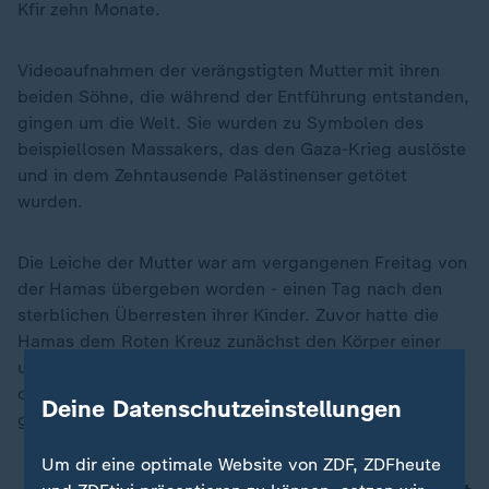
Kfir zehn Monate.
Videoaufnahmen der verängstigten Mutter mit ihren
beiden Söhne, die während der Entführung entstanden,
gingen um die Welt. Sie wurden zu Symbolen des
beispiellosen Massakers, das den Gaza-Krieg auslöste
und in dem Zehntausende Palästinenser getötet
wurden.
Die Leiche der Mutter war am vergangenen Freitag von
der Hamas übergeben worden - einen Tag nach den
sterblichen Überresten ihrer Kinder. Zuvor hatte die
Hamas dem Roten Kreuz zunächst den Körper einer
unbekannten Frau ausgehändigt. Diese Verwechslung -
ob absichtlich oder versehentlich - sorgte in Israel für
Deine Datenschutzeinstellungen
große Empörung.
Um dir eine optimale Website von ZDF, ZDFheute