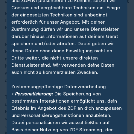
Jarden Bibas überlebt Hamas-Geiselhaft
und ZDFtivi präsentieren zu können, setzen wir
Cookies und vergleichbare Techniken ein. Einige
Medienberichten zufolge nahmen Zehntausende in
der eingesetzten Techniken sind unbedingt
Israel an einem öffentlichen Trauerzug für die drei
erforderlich für unser Angebot. Mit deiner
Hamas-Opfer teil.
Zustimmung dürfen wir und unsere Dienstleister
darüber hinaus Informationen auf deinem Gerät
speichern und/oder abrufen. Dabei geben wir
Nach einer forensischen Untersuchung der Leichen der
deine Daten ohne deine Einwilligung nicht an
Kinder hatte die israelische Armee vor einigen Tagen
Dritte weiter, die nicht unsere direkten
mitgeteilt, die beiden kleinen Jungs seien im
Dienstleister sind. Wir verwenden deine Daten
November 2023 von ihren Entführern brutal ermordet
auch nicht zu kommerziellen Zwecken.
worden. Nach Darstellung der Hamas wurden sie
dagegen bei einem israelischen Luftangriff getötet.
Zustimmungspflichtige Datenverarbeitung
• Personalisierung:
Die Speicherung von
Terrorkämpfer hatten Shiri Bibas und ihre Söhne Kfir
bestimmten Interaktionen ermöglicht uns, dein
und Ariel beim Überfall der militant-islamistischen
Erlebnis im Angebot des ZDF an dich anzupassen
Hamas auf Israel am 7. Oktober 2023 aus Nir Oz
und Personalisierungsfunktionen anzubieten.
verschleppt. Nur der ebenfalls entführte Familienvater
Dabei personalisieren wir ausschließlich auf
Jarden Bibas überlebte und
kam im Zuge der jüngsten
Basis deiner Nutzung von ZDF Streaming, der
Waffenruhe frei
.