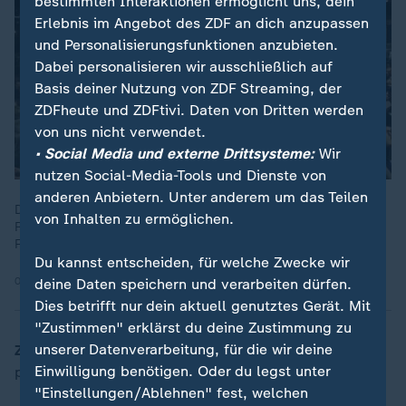
bestimmten Interaktionen ermöglicht uns, dein
Erlebnis im Angebot des ZDF an dich anzupassen
und Personalisierungsfunktionen anzubieten.
Dabei personalisieren wir ausschließlich auf
Basis deiner Nutzung von ZDF Streaming, der
ZDFheute und ZDFtivi. Daten von Dritten werden
von uns nicht verwendet.
• Social Media und externe Drittsysteme:
Wir
nutzen Social-Media-Tools und Dienste von
anderen Anbietern. Unter anderem um das Teilen
Die kürzlich freigelassenen Geiseln der Hamas haben die
von Inhalten zu ermöglichen.
Rückgabe der verbliebenen Leichen von Entführten gefordert.
Fünf Geisel-Leichen sollen sich immer noch in Gaza befinden.
Du kannst entscheiden, für welche Zwecke wir
09.11.2025 | 0:18 min
deine Daten speichern und verarbeiten dürfen.
Dies betrifft nur dein aktuell genutztes Gerät. Mit
"Zustimmen" erklärst du deine Zustimmung zu
unserer Datenverarbeitung, für die wir deine
ZDFheute:
Wie haben Sie die Zusammenarbeit mit den
Einwilligung benötigen. Oder du legst unter
palästinensischen Kolleginnen und Kollegen erlebt?
"Einstellungen/Ablehnen" fest, welchen