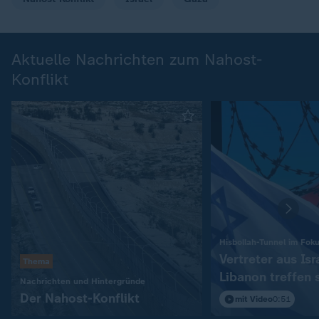
Aktuelle Nachrichten zum Nahost-
Konflikt
Hisbollah-Tunnel im Fok
Vertreter aus Isr
Thema
Libanon treffen 
:
Nachrichten und Hintergründe
in Rom
Der Nahost-Konflikt
mit Video
0:51