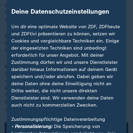
physiotherapeutische Betreuung, Prothesenbau und
Deine Datenschutzeinstellungen
langfristige Nachsorge, um die Folgen des Krieges
abzufedern.
Um dir eine optimale Website von ZDF, ZDFheute
und ZDFtivi präsentieren zu können, setzen wir
ZDFheute:
Seit einigen Wochen herrscht in Gaza eine
Cookies und vergleichbare Techniken ein. Einige
Waffenruhe, die aber mehrfach unterbrochen worden
der eingesetzten Techniken sind unbedingt
ist
. Wie haben Sie diese Situationen erlebt?
erforderlich für unser Angebot. Mit deiner
Zustimmung dürfen wir und unsere Dienstleister
Wynands:
Das ist für alle schockierend. Als Teil einer
darüber hinaus Informationen auf deinem Gerät
internationalen Organisation hoffe ich zwar immer,
speichern und/oder abrufen. Dabei geben wir
dass Völkerrecht und humanitäre Prinzipien respektiert
deine Daten ohne deine Einwilligung nicht an
werden und wir nicht selbst Ziel werden, aber ein
Dritte weiter, die nicht unsere direkten
Restrisiko bleibt. Man muss das ausblenden,
Dienstleister sind. Wir verwenden deine Daten
konzentriert weiterarbeiten - auch wenn Explosionen
auch nicht zu kommerziellen Zwecken.
und Vibrationen furchteinflößend sind.
Zustimmungspflichtige Datenverarbeitung
• Personalisierung:
Die Speicherung von