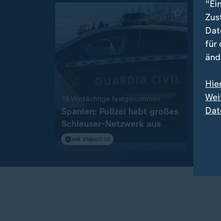
"Ei
Zus
Dat
für
änd
Hie
Wei
:
78 Verdächtige festgenommen
Livebl
Dat
Spanien: Polizei hebt großes
Russla
Schleuser-Netzwerk aus
Aktu
Ukra
mit Video
0:38