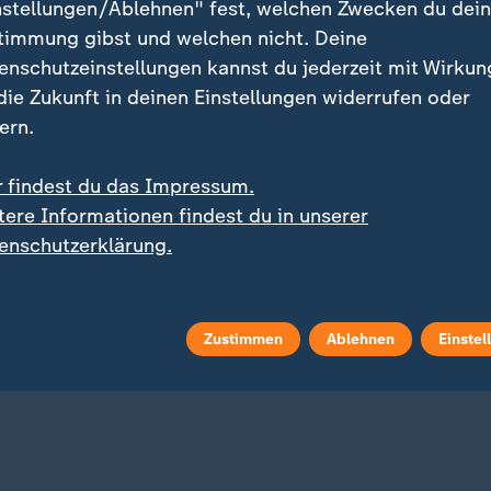
nstellungen/Ablehnen" fest, welchen Zwecken du dei
timmung gibst und welchen nicht. Deine
enschutzeinstellungen kannst du jederzeit mit Wirkun
 die Zukunft in deinen Einstellungen widerrufen oder
ern.
r findest du das Impressum.
tere Informationen findest du in unserer
og
enschutzerklärung.
:
nd greift die Ukraine an
Hohe Spritpreise in Deutschla
elles zum Krieg in der
Gewinne der Ölkonzerne
ine
Was die Prüfung schwie
macht
Zustimmen
Ablehnen
Einstel