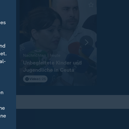
des
und
et.
:
Nachrichten | heute
Nachrichten 
al-
igt
Unbegleitete Kinder und
Wahlkamp
Jugendliche in Ceuta
Landtagsw
Anhalt
Video
1:25
Video
2:12
en
ne
ine