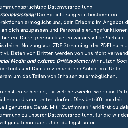
timmungspflichtige Datenverarbeitung
ersonalisierung:
Die Speicherung von bestimmten
eraktionen ermöglicht uns, dein Erlebnis im Angebot 
 an dich anzupassen und Personalisierungsfunktionen
ubieten. Dabei personalisieren wir ausschließlich auf
is deiner Nutzung von ZDF Streaming, der ZDFheute 
tivi. Daten von Dritten werden von uns nicht verwend
:
:
ichten | heute
Nachrichten | heute
ocial Media und externe Drittsysteme:
Wir nutzen Soci
r mehr Brauereien
"Deutsche Wirtschaft ze
ia-Tools und Dienste von anderen Anbietern. Unter
en schließen
sich robuster"
erem um das Teilen von Inhalten zu ermöglichen.
deo
1:33
Video
1:06
kannst entscheiden, für welche Zwecke wir deine Dat
ichern und verarbeiten dürfen. Dies betrifft nur dein
uell genutztes Gerät. Mit "Zustimmen" erklärst du dei
timmung zu unserer Datenverarbeitung, für die wir de
fentlicht
willigung benötigen. Oder du legst unter