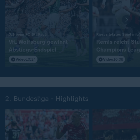
:
3:1 beim FC St. Pauli
Rieras letztes Spiel mit
VfL Wolfsburg gewinnt
Remis reicht Stu
Abstiegs-Endspiel
Champions Leag
Video
10:24
Video
10:08
2. Bundesliga - Highlights