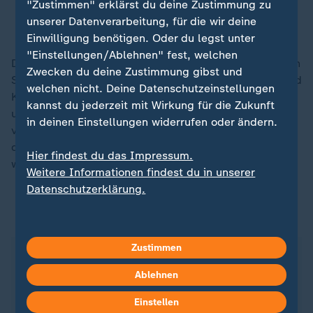
"Zustimmen" erklärst du deine Zustimmung zu
unserer Datenverarbeitung, für die wir deine
Christian Streich
Einwilligung benötigen. Oder du legst unter
"Einstellungen/Ablehnen" fest, welchen
Den Preis für den "Fußballspruch des Jahres" teilt sich
Zwecken du deine Zustimmung gibst und
Streich ("Jagger, Keith Richards, John Woods - die sind
welchen nicht. Deine Datenschutzeinstellungen
Kult. Ich bin ein Kültle") mit
Horst Hrubesch
("Bei
kannst du jederzeit mit Wirkung für die Zukunft
unserer Qualität macht es keinen Sinn, Spiele zu
in deinen Einstellungen widerrufen oder ändern.
verlieren."). Bei der Abstimmung, die vom Publikum in
der Tafelhalle mit Handzeichen vorgenommen wurde,
Hier findest du das Impressum.
war kein klarer Sieger zu erkennen gewesen.
Weitere Informationen findest du in unserer
Datenschutzerklärung.
ZDFsportstudio auf WhatsApp
Zustimmen
Ablehnen
Einstellen