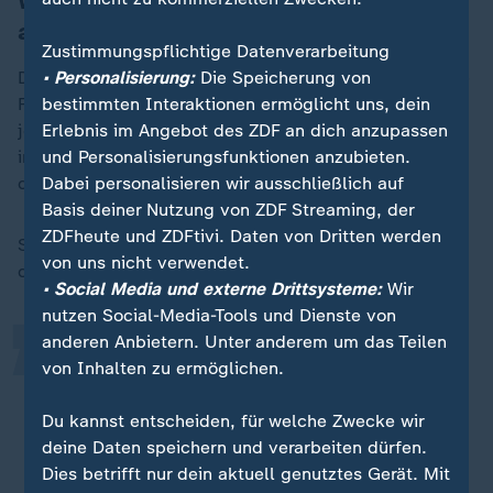
Wird Streich noch mal als Trainer
arbeiten?
Zustimmungspflichtige Datenverarbeitung
• Personalisierung:
Die Speicherung von
Die Zeit will er sich offenbar nehmen. Die meistgehörte
bestimmten Interaktionen ermöglicht uns, dein
Frage bei den Gesprächen des Publikums blieb
Erlebnis im Angebot des ZDF an dich anzupassen
jedenfalls unbeantwortet. Ob Christian Streich
und Personalisierungsfunktionen anzubieten.
irgendwann wieder einen Trainerjob übernimmt, wird
Dabei personalisieren wir ausschließlich auf
die Zukunft zeigen.
„
Basis deiner Nutzung von ZDF Streaming, der
ZDFheute und ZDFtivi. Daten von Dritten werden
Sein letzter Satz des Abends deutet jedoch darauf hin,
von uns nicht verwendet.
dass er das erst mal nicht vorhat:
• Social Media und externe Drittsysteme:
Wir
nutzen Social-Media-Tools und Dienste von
anderen Anbietern. Unter anderem um das Teilen
Jetzt hoffe ich, dass ich andere
von Inhalten zu ermöglichen.
Dinge finde neben dem Fußball, wo
ich etwas lernen kann und nicht
Du kannst entscheiden, für welche Zwecke wir
deine Daten speichern und verarbeiten dürfen.
immer nur sage, das kann ich nicht
Dies betrifft nur dein aktuell genutztes Gerät. Mit
und das kann ich nicht.