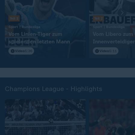
Teil 1
Teil 2
:
:
Sport | Bundesliga
Sport | Bundesliga
Vom Linien-Tiger zum
Vom Libero zum
spielenden letzten Mann
Innenverteidiger
Video
5:36
Video
5:11
Champions League - Highlights