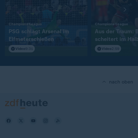
:
:
Champions League
Champions League
PSG schlägt Arsenal im
Aus der Traum: 
Elfmeterschießen
scheitert im Hal
Video
9:31
Video
2:59
nach oben