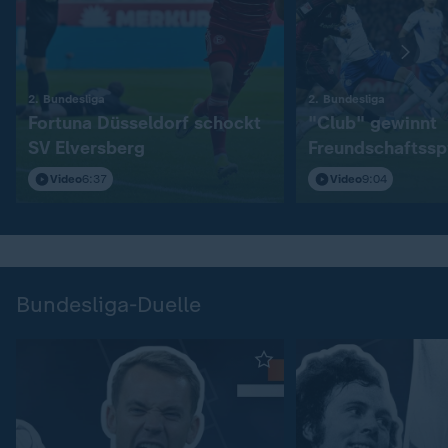
:
:
2. Bundesliga
2. Bundesliga
Fortuna Düsseldorf schockt
"Club" gewinnt
SV Elversberg
Freundschaftssp
S04
Video
6:37
Video
9:04
Bundesliga-Duelle