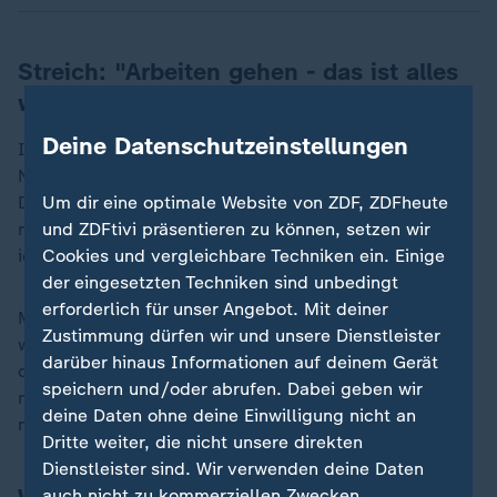
Streich: "Arbeiten gehen - das ist alles
weg"
Deine Datenschutzeinstellungen
In den vergangenen drei Jahrzehnten als Freiburger
Nachwuchs- und Chefcoach habe er "jeden Montag,
Um dir eine optimale Website von ZDF, ZDFheute
Dienstag, Mittwoch gewusst, was ich zu tun hatte,
und ZDFtivi präsentieren zu können, setzen wir
nämlich arbeiten gehen - das ist alles weg. Jetzt bin
Cookies und vergleichbare Techniken ein. Einige
ich in interessanten Zuständen teilweise."
der eingesetzten Techniken sind unbedingt
erforderlich für unser Angebot. Mit deiner
Man müsse "alles selber gestalten, selbst überlegen,
Zustimmung dürfen wir und unsere Dienstleister
was du tust, du musst damit umgehen können, wenn
darüber hinaus Informationen auf deinem Gerät
du Montagmorgen um zehn im Wald rumläufst. Wenn
speichern und/oder abrufen. Dabei geben wir
man viele Möglichkeiten hat, heißt das nicht, dass
deine Daten ohne deine Einwilligung nicht an
man die richtige auswählt, dazu braucht man Zeit."
Dritte weiter, die nicht unsere direkten
Dienstleister sind. Wir verwenden deine Daten
auch nicht zu kommerziellen Zwecken.