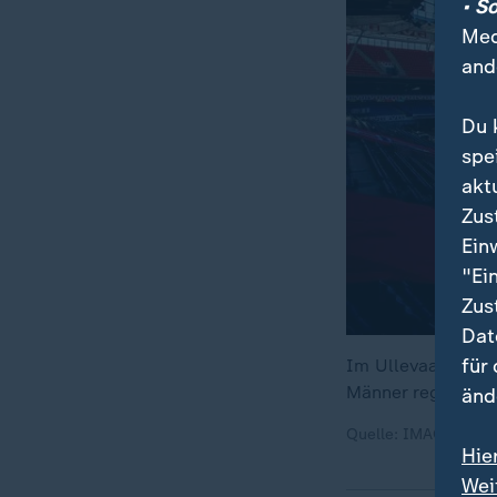
• S
Med
and
Du 
spe
akt
Zus
Ein
"Ei
Zus
Dat
für
Im Ullevaal Stadi
Männer regelmäßi
änd
Quelle: IMAGO / Bi
Hie
Wei