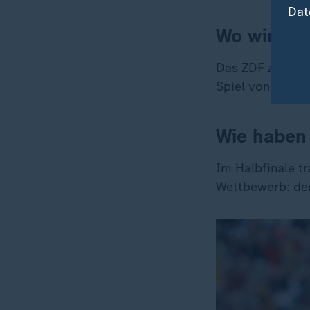
Dat
Wo wird da
Das ZDF zeigt d
Spiel von Gari 
Wie haben 
Im Halbfinale t
Wettbewerb: d