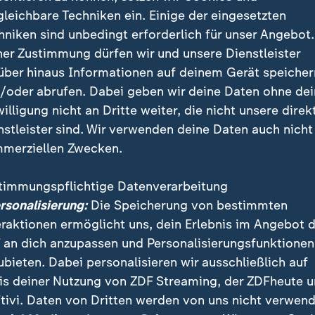
it acht Titeln weiterhin Rekordsieger. Den bislang let
gleichbare Techniken ein. Einige der eingesetzten
anzösinnen 2022 unter Trainerin Sonia Bompastor - au
hniken sind unbedingt erforderlich für unser Angebot.
. Mit einem 3:1 sicherten sie sich damals den Pokal.
ner Zustimmung dürfen wir und unsere Dienstleister
über hinaus Informationen auf deinem Gerät speicher
/oder abrufen. Dabei geben wir deine Daten ohne de
o findet das Finale statt?
willigung nicht an Dritte weiter, die nicht unsere direk
nstleister sind. Wir verwenden deine Daten auch nicht
rd am 23. Mai im Ullevaal-Stadion in Oslo ausgetragen
merziellen Zwecken.
hr. Es ist das erste UEFA-Klubfinale der Frauen, das 
wohl das Stadion bereits 1987 und 1997 Austragungso
timmungspflichtige Datenverarbeitung
r. Geleitet wird die Partie von Schiedsrichterin Tes
ersonalisierung:
Die Speicherung von bestimmten
eraktionen ermöglicht uns, dein Erlebnis im Angebot 
 an dich anzupassen und Personalisierungsfunktionen
ubieten. Dabei personalisieren wir ausschließlich auf
is deiner Nutzung von ZDF Streaming, der ZDFheute 
tivi. Daten von Dritten werden von uns nicht verwend