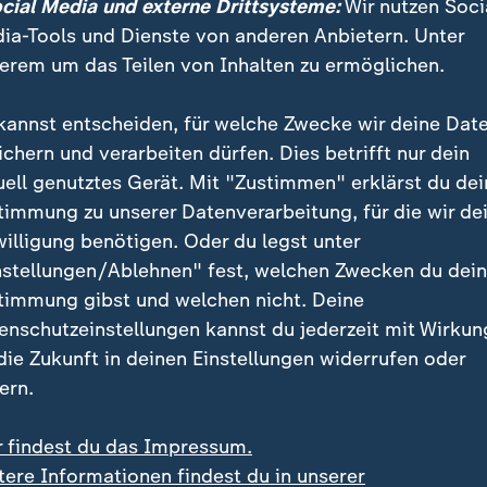
ocial Media und externe Drittsysteme:
Wir nutzen Soci
ia-Tools und Dienste von anderen Anbietern. Unter
erem um das Teilen von Inhalten zu ermöglichen.
kannst entscheiden, für welche Zwecke wir deine Dat
ichern und verarbeiten dürfen. Dies betrifft nur dein
uell genutztes Gerät. Mit "Zustimmen" erklärst du dei
timmung zu unserer Datenverarbeitung, für die wir de
willigung benötigen. Oder du legst unter
nstellungen/Ablehnen" fest, welchen Zwecken du dei
timmung gibst und welchen nicht. Deine
enschutzeinstellungen kannst du jederzeit mit Wirkun
 die Zukunft in deinen Einstellungen widerrufen oder
on in Oslo spielen die norwegischen Nationalmannschaften 
g.
ern.
ldbyran
r findest du das Impressum.
tere Informationen findest du in unserer