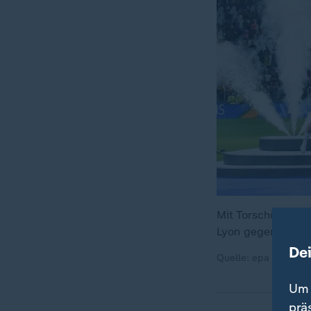
Mit Torschützeri
Lyon gegen den F
De
Quelle: epa | ansa /
Um 
prä