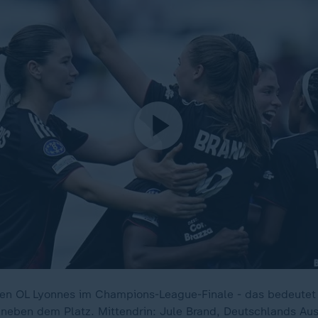
en OL Lyonnes im Champions-League-Finale - das bedeutet
neben dem Platz. Mittendrin: Jule Brand, Deutschlands Au