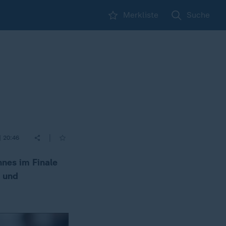
Merkliste
Suche
|
| 20:46
nnes im Finale
t und