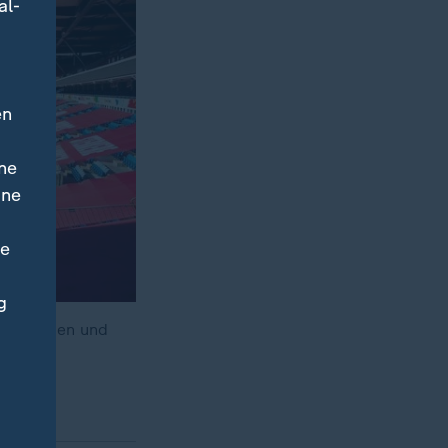
al-
en
ne
ine
ne
g
der Frauen und