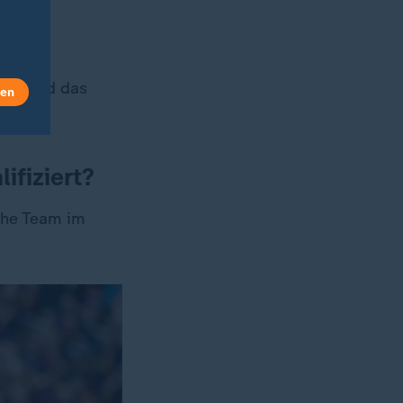
rt wird das
len
ifiziert?
sche Team im