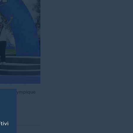
siegt Olympique
tivi