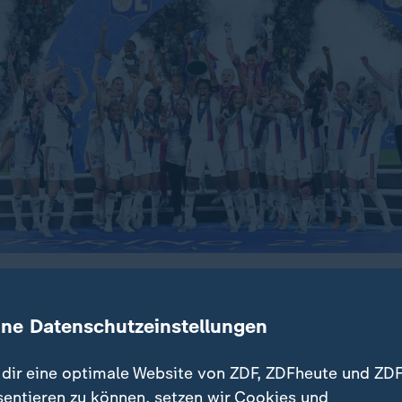
nnen Amandine Henry, Ada Hegerberg und Catarina Macario 
C Barcelona im Champions League-Finale 2022.
ine Datenschutzeinstellungen
 di marco, alessandro
dir eine optimale Website von ZDF, ZDFheute und ZDF
sentieren zu können, setzen wir Cookies und