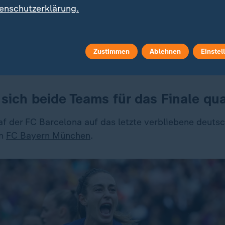
enschutzerklärung.
s Finale übertragen?
ie Begegnung ab 17:55 Uhr im Livestream. Kommentie
Zustimmen
Ablehnen
Einstel
Paubandt.
sich beide Teams für das Finale qual
raf der FC Barcelona auf das letzte verbliebene deut
en
FC Bayern München
.