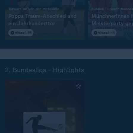
:
Torwart-Tor von der Mittellinie
Fußball - Frauen-Bundes
Popps Traum-Abschied und
Münchnerinnen f
ein Jahrhunderttor
Meisterparty ge
Frankfurt
Video
4:55
Video
5:45
2. Bundesliga - Highlights