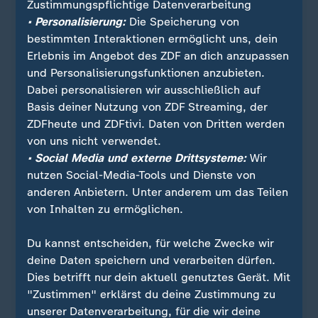
Zustimmungspflichtige Datenverarbeitung
• Personalisierung:
Die Speicherung von
bestimmten Interaktionen ermöglicht uns, dein
Erlebnis im Angebot des ZDF an dich anzupassen
und Personalisierungsfunktionen anzubieten.
Dabei personalisieren wir ausschließlich auf
Basis deiner Nutzung von ZDF Streaming, der
ZDFheute und ZDFtivi. Daten von Dritten werden
von uns nicht verwendet.
Quelle: Reuters
• Social Media und externe Drittsysteme:
Wir
nutzen Social-Media-Tools und Dienste von
anderen Anbietern. Unter anderem um das Teilen
von Inhalten zu ermöglichen.
Sie wollen über Sport stets auf dem Laufenden
bleiben? Dann ist unser sportstudio-WhatsApp-
Du kannst entscheiden, für welche Zwecke wir
Channel genau das Richtige für Sie. Egal ob
deine Daten speichern und verarbeiten dürfen.
morgens zum Kaffee, mittags zum Lunch oder zum
Dies betrifft nur dein aktuell genutztes Gerät. Mit
Feierabend - erhalten Sie
die wichtigsten News
"Zustimmen" erklärst du deine Zustimmung zu
direkt auf Ihr Smartphone
. Melden Sie sich hier
unserer Datenverarbeitung, für die wir deine
ganz einfach für unseren WhatsApp-Channel an: