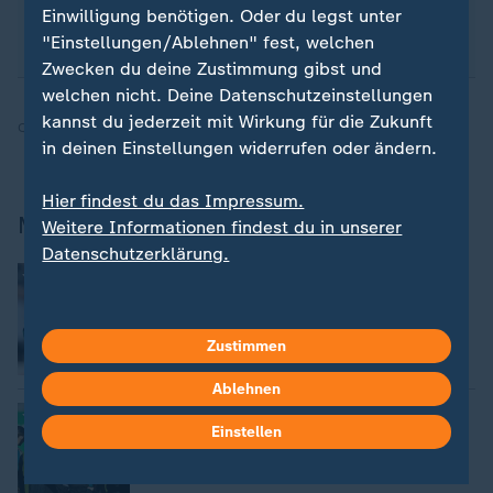
Einwilligung benötigen. Oder du legst unter
sportstudio-WhatsApp-Channel
.
"Einstellungen/Ablehnen" fest, welchen
Zwecken du deine Zustimmung gibst und
welchen nicht. Deine Datenschutzeinstellungen
kannst du jederzeit mit Wirkung für die Zukunft
Quelle:
dpa, SID, ZDF
in deinen Einstellungen widerrufen oder ändern.
Hier findest du das Impressum.
Mehr zu den DFB-Frauen
Weitere Informationen findest du in unserer
Datenschutzerklärung.
:
Chance für Hoffmann in Wembley
Popp-Nachfolge: Echte Mittelstürmerin
gesucht
von Frank Hellmann
Zustimmen
Ablehnen
:
Bundestrainer Wück legt los
Einstellen
Neues und Bewährtes: Umbruch bei
DFB-Frauen
von Ralf Lorenzen