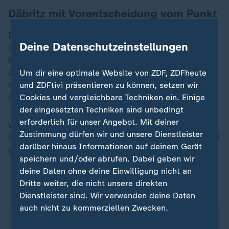
Däbritz mit Vorentscheidung vom Punkt
Das kam, als Sara Däbritz (72.) als Ersatzschützin für
Deine Datenschutzeinstellungen
die inzwischen ausgewechselte Gwinn einen weiteren
Elfmeter verwandelte. Russo hatte Pia-Sophie Wolter
gefoult. Danach ließ Berger einen harmlosen Ball
Um dir eine optimale Website von ZDF, ZDFheute
durch ihre Hände gleiten und ermöglichte Lucy Bronze
und ZDFtivi präsentieren zu können, setzen wir
das 3:4 (81.).
Cookies und vergleichbare Techniken ein. Einige
der eingesetzten Techniken sind unbedingt
erforderlich für unser Angebot. Mit deiner
Wücks nächster Prüfstein folgt am Montag (18:10 Uhr
Zustimmung dürfen wir und unsere Dienstleister
live im ZDF), wenn Popp in Duisburg ihr Abschiedsspiel
darüber hinaus Informationen auf deinem Gerät
gegen Australien bestreitet.
speichern und/oder abrufen. Dabei geben wir
deine Daten ohne deine Einwilligung nicht an
Dritte weiter, die nicht unsere direkten
ZDFsportstudio auf WhatsApp
Dienstleister sind. Wir verwenden deine Daten
auch nicht zu kommerziellen Zwecken.