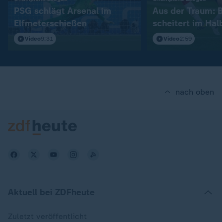
PSG schlägt Arsenal im
Aus der Traum: 
Elfmeterschießen
scheitert im Hal
Video
9:31
Video
2:59
nach oben
Aktuell bei ZDFheute
Zuletzt veröffentlicht