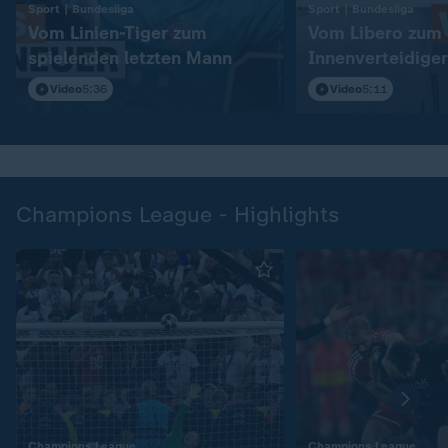
:
:
Sport | Bundesliga
Sport | Bundesliga
Vom Linien-Tiger zum
Vom Libero zum
spielenden letzten Mann
Innenverteidiger
Video
5:36
Video
5:11
Champions League - Highlights
:
:
Champions League
Champions League