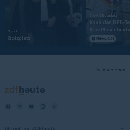
:
Sport | Bolzplatz
Kann das DFB-Te
K.o.-Phase best
:
Sport
Bolzplatz
Video
14:08
nach oben
Aktuell bei ZDFheute