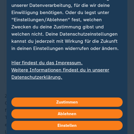
unserer Datenverarbeitung, für die wir deine
Einwilligung benötigen. Oder du legst unter
"Einstellungen/Ablehnen" fest, welchen
Zwecken du deine Zustimmung gibst und
Sport
welchen nicht. Deine Datenschutzeinstellungen
Schland in Sicht!
:
kannst du jederzeit mit Wirkung für die Zukunft
in deinen Einstellungen widerrufen oder ändern.
Vor der WM 2006 steht der deutsche Fußball am
Abgrund. Jürgen Klinsmanns Revolution droht zu
Hier findest du das Impressum.
scheitern – bis sein junges Team das Land
Weitere Informationen findest du in unserer
elektrisiert und das Sommermärchen beginnt.
Datenschutzerklärung.
Zum Vergleich: PSG traf im Achtelfinal-Hinspiel gegen
Zustimmen
Chelsea und im Halbfinal-Heimspiel gegen Bayern je
fünfmal und erzielte im Vergleichszeitraum satte 18
Ablehnen
Treffer. Den Nordlondonern hingegen gelang nur
einmal mehr als ein Tor - beim 2:0-Heimsieg gegen
Einstellen
Leverkusen im Achtelfinale.