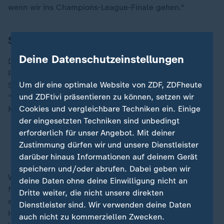
wenn wir ins Champions-League-Finale gehen."
Stilkritik trotz großem Erfolg
Deine Datenschutzeinstellungen
Doch für die Art und Weise hagelte es reichlich Kritik.
Paul Scholes etwa, zweimaliger Champions-League-
Um dir eine optimale Website von ZDF, ZDFheute
Sieger mit Manchester United, sieht in Arsenal den
und ZDFtivi präsentieren zu können, setzen wir
"langweiligsten" Meister der Geschichte. Mit seiner
Cookies und vergleichbare Techniken ein. Einige
Meinung steht er in England nicht allein da.
der eingesetzten Techniken sind unbedingt
erforderlich für unser Angebot. Mit deiner
Liveticker und Statistiken: Alle Spiele, alle Tore
Zustimmung dürfen wir und unsere Dienstleister
der Champions League
darüber hinaus Informationen auf deinem Gerät
speichern und/oder abrufen. Dabei geben wir
Weil Arsenal in Führung liegend, vor allem bei Ecken
deine Daten ohne deine Einwilligung nicht an
für so viele Spielverzögerungen sorgen würde,
Dritte weiter, die nicht unsere direkten
erzürnte sich Brightons deutscher Trainer Fabian
Dienstleister sind. Wir verwenden deine Daten
Hürzeler nach dem direkten Duell im März: "Das ist
auch nicht zu kommerziellen Zwecken.