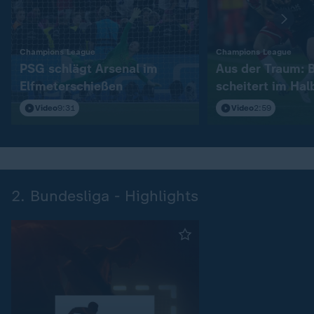
:
:
Champions League
Champions League
PSG schlägt Arsenal im
Aus der Traum: 
Elfmeterschießen
scheitert im Hal
Video
9:31
Video
2:59
2. Bundesliga - Highlights