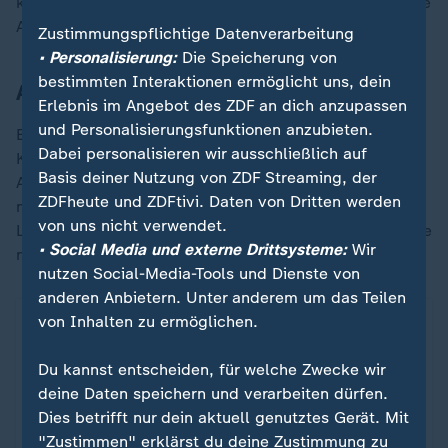
kein Fußball!" Er würde "niemals" versuchen, auf diese
Art Spiele zu gewinnen.
Zustimmungspflichtige Datenverarbeitung
• Personalisierung:
Die Speicherung von
bestimmten Interaktionen ermöglicht uns, dein
Arsenals Tor-Armut in der K.o.-Phase
Erlebnis im Angebot des ZDF an dich anzupassen
und Personalisierungsfunktionen anzubieten.
Eine Stilkritik, von der sich die Engländer auch in der
Dabei personalisieren wir ausschließlich auf
Königsklasse nicht freimachen können. Ab dem
Basis deiner Nutzung von ZDF Streaming, der
Achtelfinale schoss Artetas Team in sechs Spielen
ZDFheute und ZDFtivi. Daten von Dritten werden
magere sechs Tore. Und das gegen Gegner wie
von uns nicht verwendet.
Leverkusen, Sporting Lissabon und Atletico Madrid, die
• Social Media und externe Drittsysteme:
Wir
nicht zur absoluten europäischen Spitze zählen.
nutzen Social-Media-Tools und Dienste von
anderen Anbietern. Unter anderem um das Teilen
von Inhalten zu ermöglichen.
Du kannst entscheiden, für welche Zwecke wir
deine Daten speichern und verarbeiten dürfen.
Dies betrifft nur dein aktuell genutztes Gerät. Mit
"Zustimmen" erklärst du deine Zustimmung zu