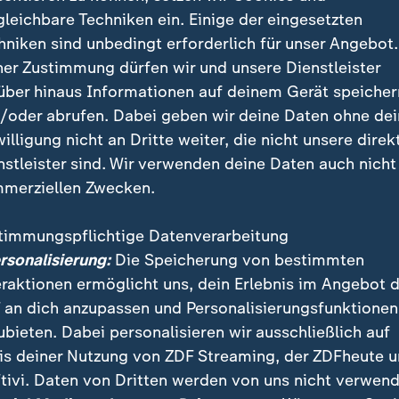
gleichbare Techniken ein. Einige der eingesetzten
hniken sind unbedingt erforderlich für unser Angebot.
ner Zustimmung dürfen wir und unsere Dienstleister
über hinaus Informationen auf deinem Gerät speicher
/oder abrufen. Dabei geben wir deine Daten ohne de
willigung nicht an Dritte weiter, die nicht unsere direk
nstleister sind. Wir verwenden deine Daten auch nicht
merziellen Zwecken.
timmungspflichtige Datenverarbeitung
ersonalisierung:
Die Speicherung von bestimmten
eraktionen ermöglicht uns, dein Erlebnis im Angebot 
 an dich anzupassen und Personalisierungsfunktionen
m hat für die größte Überraschung des ersten Spieltags ge
ubieten. Dabei personalisieren wir ausschließlich auf
en gegen Bayer Leverkusen einen frühen Rückstand und sie
is deiner Nutzung von ZDF Streaming, der ZDFheute 
tivi. Daten von Dritten werden von uns nicht verwend