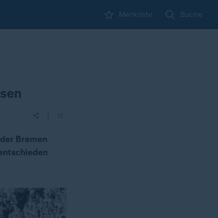
Merkliste
Suche
usen
|
rder Bremen
nentschieden