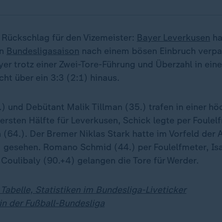
 Rückschlag für den Vizemeister:
Bayer Leverkusen
ha
en
Bundesligasaison
nach einem bösen Einbruch verpa
r trotz einer Zwei-Tore-Führung und Überzahl in ein
ht über ein 3:3 (2:1) hinaus.
.) und Debütant Malik Tillman (35.) trafen in einer hö
rsten Hälfte für Leverkusen, Schick legte per Foulel
 (64.). Der Bremer Niklas Stark hatte im Vorfeld der 
) gesehen. Romano Schmid (44.) per Foulelfmeter, I
 Coulibaly (90.+4) gelangen die Tore für Werder.
 Tabelle, Statistiken im Bundesliga-Liveticker
 in der Fußball-Bundesliga