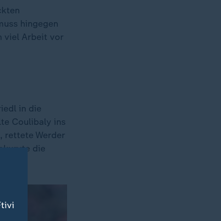
ckten
 muss hingegen
 viel Arbeit vor
edl in die
lte Coulibaly ins
, rettete Werder
mkurvte die
tivi