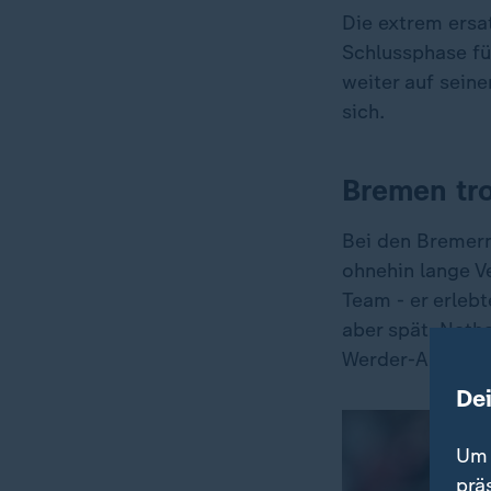
Die extrem ersa
Schlussphase fü
weiter auf seine
sich.
Bremen tro
Bei den Bremern 
ohnehin lange Ve
Team - er erlebt
aber spät. Nath
Werder-Abwehr u
De
Um 
prä