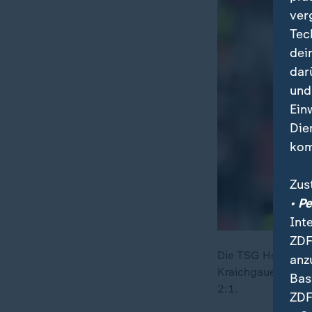
ver
Tec
dei
dar
und
Ein
Die
kom
Zus
• P
Int
ZDF
Die TSG Hoffenhei
anz
Kraichgauer dreht
Bas
2:1.
ZDF