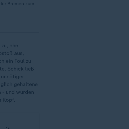
erder Bremen zum
 zu, ehe
bstoß aus,
h ein Foul zu
te. Schick ließ
n unnötiger
glich gehaltene
n - und wurden
n Kopf.