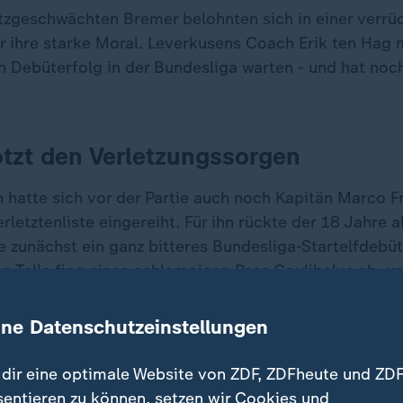
tzgeschwächten Bremer belohnten sich in einer verrü
r ihre starke Moral. Leverkusens Coach Erik ten Hag
n Debüterfolg in der Bundesliga warten - und hat noch
tzt den Verletzungssorgen
hatte sich vor der Partie auch noch Kapitän Marco Fri
rletztenliste eingereiht. Für ihn rückte der 18 Jahre a
e zunächst ein ganz bitteres Bundesliga-Startelfdebüt
an Tella fing einen schlampigen Pass Coulibalys ab, u
nd bediente Schick mustergültig zur frühen Führung.
ine Datenschutzeinstellungen
dir eine optimale Website von ZDF, ZDFheute und ZDF
sentieren zu können, setzen wir Cookies und