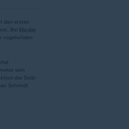
t den ersten
sst. Bei
Werder
er vogelwilden
chst
fmeter sein
Aktion die Gelb-
saac Schmidt