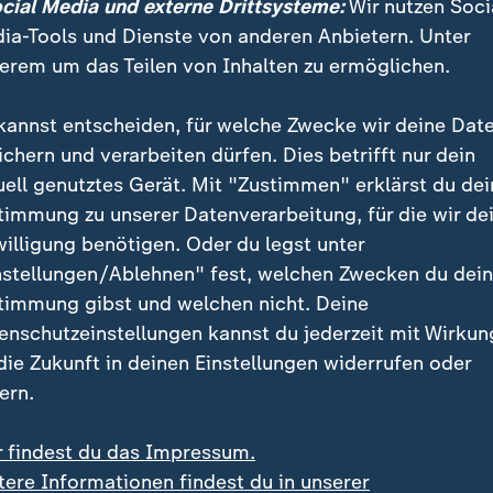
ocial Media und externe Drittsysteme:
Wir nutzen Soci
ia-Tools und Dienste von anderen Anbietern. Unter
erem um das Teilen von Inhalten zu ermöglichen.
inenten Neuzugang Lucas Vázquez kam die Partie in 
kannst entscheiden, für welche Zwecke wir deine Dat
en-Transfer Tillman hingegen bestritt sein erstes Pflich
ichern und verarbeiten dürfen. Dies betrifft nur dein
eiter mitten in ihrem XXL-Umbruch steckt. Der Offensi
uell genutztes Gerät. Mit "Zustimmen" erklärst du dei
 Pause mit seinem abgezockten Abschluss nach schön
timmung zu unserer Datenverarbeitung, für die wir de
willigung benötigen. Oder du legst unter
nstellungen/Ablehnen" fest, welchen Zwecken du dei
 kassiert in Überzahl den Ausgleic
timmung gibst und welchen nicht. Deine
enschutzeinstellungen kannst du jederzeit mit Wirkun
sstreffer vom Punkt nach einem Foul von Axel Tape 
 die Zukunft in deinen Einstellungen widerrufen oder
rauf die Hoffnung zurück ins Weserstadion. Coulibalys
ern.
 blieb unbestraft, weil Christian Kofane den Ball nur
In der Nachspielzeit der ersten Hälfte ließ Werder au
r findest du das Impressum.
te Chancen durch Grüll liegen.
tere Informationen findest du in unserer