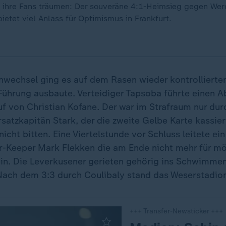
st ihre Fans träumen: Der souveräne 4:1-Heimsieg gegen W
ietet viel Anlass für Optimismus in Frankfurt.
wechsel ging es auf dem Rasen wieder kontrollierter
Führung ausbaute. Verteidiger Tapsoba führte einen A
f von Christian Kofane. Der war im Strafraum nur durc
satzkapitän Stark, der die zweite Gelbe Karte kassier
icht bitten. Eine Viertelstunde vor Schluss leitete ei
r-Keeper Mark Flekken die am Ende nicht mehr für mö
n. Die Leverkusener gerieten gehörig ins Schwimme
. Nach dem 3:3 durch Coulibaly stand das Weserstadio
+++ Transfer-Newsticker +++
: