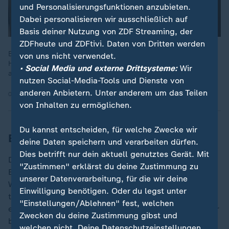
und Personalisierungsfunktionen anzubieten.
Dabei personalisieren wir ausschließlich auf
Basis deiner Nutzung von ZDF Streaming, der
ZDFheute und ZDFtivi. Daten von Dritten werden
Bodenwischen ist oft nicht die beliebteste Aufgabe im
von uns nicht verwendet.
Haushalt. Welcher der vier Bodenwischern im Check schneidet
• Social Media und externe Drittsysteme:
Wir
am besten ab?
nutzen Social-Media-Tools und Dienste von
anderen Anbietern. Unter anderem um das Teilen
07.03.2025 | 5:53 min
von Inhalten zu ermöglichen.
Du kannst entscheiden, für welche Zwecke wir
Empfohlener Putz-Rhythmus
deine Daten speichern und verarbeiten dürfen.
Dies betrifft nur dein aktuell genutztes Gerät. Mit
Die Tester kritisierten, dass der Hersteller des WC-
"Zustimmen" erklärst du deine Zustimmung zu
Ente-Reinigers empfehle, das Produkt dreimal pro
unserer Datenverarbeitung, für die wir deine
Woche anzuwenden. Bei Domestos sei sogar der
Einwilligung benötigen. Oder du legst unter
tägliche Gebrauch empfohlen. Beide Produkte
"Einstellungen/Ablehnen" fest, welchen
enthielten umweltschädliche Substanzen sowie schwer
Zwecken du deine Zustimmung gibst und
biologisch abbaubare Phosphonate, so die Tester.
welchen nicht. Deine Datenschutzeinstellungen