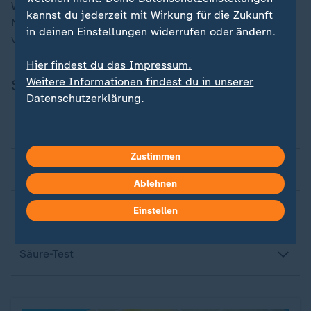
Weiterhin werteten die Tester acht Produkte um eine
kannst du jederzeit mit Wirkung für die Zukunft
Note ab, da auf diesen der Hinweis, sie sparsam zu
in deinen Einstellungen widerrufen oder ändern.
verwenden, fehlte.
Hier findest du das Impressum.
Weitere Informationen findest du in unserer
So wurde getestet
Datenschutzerklärung.
Produktauswahl
Zustimmen
Untersuchungen im Labor
Ablehnen
Einstellen
Praxistests
Säure-Test