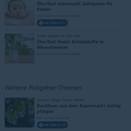
Öko-Test untersucht Zahnpasta für
Kinder
von Florence-Anne Kälble
mit Video
4:51
:
Stilles Wasser im Öko-Test
Öko-Test findet Schadstoffe in
Mineralwasser
von Florence-Anne Kälble
Weitere Ratgeber-Themen
:
Kräuter länger frisch halten
Basilikum aus dem Supermarkt richtig
pflegen
von Jenna Busanny
mit Video
0:39