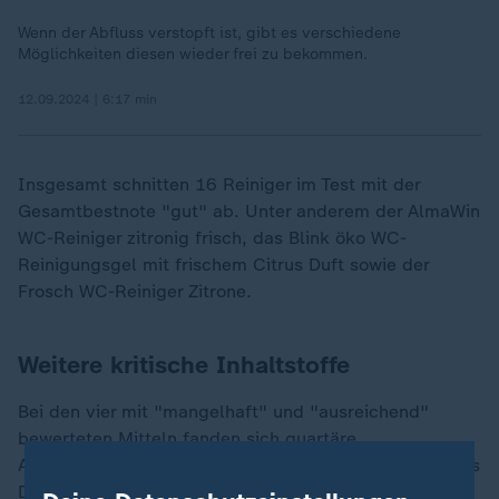
Wenn der Abfluss verstopft ist, gibt es verschiedene
Möglichkeiten diesen wieder frei zu bekommen.
12.09.2024 | 6:17 min
Insgesamt schnitten 16 Reiniger im Test mit der
Gesamtbestnote "gut" ab. Unter anderem der AlmaWin
WC-Reiniger zitronig frisch, das Blink öko WC-
Reinigungsgel mit frischem Citrus Duft sowie der
Frosch WC-Reiniger Zitrone.
Weitere kritische Inhaltstoffe
Bei den vier mit "mangelhaft" und "ausreichend"
bewerteten Mitteln fanden sich quartäre
Ammoniumverbindungen. Sie werden, so die Tester, als
Desinfektions- oder Konservierungsmittel eingesetzt