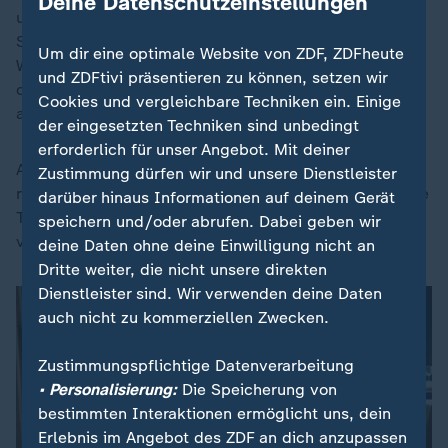
Deine Datenschutzeinstellungen
und können unter anderem die Augen schädigen sowie
Schleimhäute reizen. Isothiazolinone, die im Reinex
Um dir eine optimale Website von ZDF, ZDFheute
WC-Reiniger Gel Citro - Gesamtnote "befriedigend" -
und ZDFtivi präsentieren zu können, setzen wir
deklariert sind, könnten laut Öko-Test ebenfalls
Cookies und vergleichbare Techniken ein. Einige
allergieauslösend wirken.
der eingesetzten Techniken sind unbedingt
erforderlich für unser Angebot. Mit deiner
Alle Inhaltsstoffe bei WC-Reinigern anzugeben, sei
Zustimmung dürfen wir und unsere Dienstleister
nicht gesetzlich verpflichtend. Dennoch kritisierten die
darüber hinaus Informationen auf deinem Gerät
Tester, dass manche Hersteller nicht einmal die
speichern und/oder abrufen. Dabei geben wir
verwendete Säure auf dem Produkt deklarieren.
deine Daten ohne deine Einwilligung nicht an
Dritte weiter, die nicht unsere direkten
Dienstleister sind. Wir verwenden deine Daten
auch nicht zu kommerziellen Zwecken.
Zustimmungspflichtige Datenverarbeitung
• Personalisierung:
Die Speicherung von
bestimmten Interaktionen ermöglicht uns, dein
Erlebnis im Angebot des ZDF an dich anzupassen