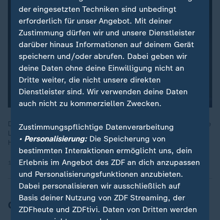
der eingesetzten Techniken sind unbedingt
erforderlich für unser Angebot. Mit deiner
Zustimmung dürfen wir und unsere Dienstleister
darüber hinaus Informationen auf deinem Gerät
speichern und/oder abrufen. Dabei geben wir
deine Daten ohne deine Einwilligung nicht an
Dritte weiter, die nicht unsere direkten
Dienstleister sind. Wir verwenden deine Daten
auch nicht zu kommerziellen Zwecken.
Die EU-Kommission und 26 Staaten fordern Israel dazu auf, die
Zustimmungspflichtige Datenverarbeitung
Lage im Gazastreifen zu verbessern. Konkret: Israel soll mehr
• Personalisierung:
Die Speicherung von
Hilfe zulassen, um eine Hungersnot zu verhindern.
bestimmten Interaktionen ermöglicht uns, dein
Erlebnis im Angebot des ZDF an dich anzupassen
13.08.2025 | 0:23 min
und Personalisierungsfunktionen anzubieten.
Dabei personalisieren wir ausschließlich auf
Basis deiner Nutzung von ZDF Streaming, der
Große Probleme bei der Rente
ZDFheute und ZDFtivi. Daten von Dritten werden