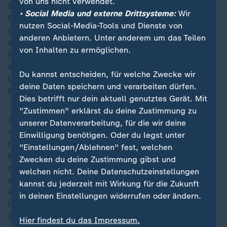
von uns nicht verwendet.
Innenpolitisch brisant ist das Thema Rente: Mit 94
• Social Media und externe Drittsysteme:
Wir
Prozent sagen fast alle Befragten, dass es bei der
nutzen Social-Media-Tools und Dienste von
gesetzlichen Rentenversicherung in Zukunft große
anderen Anbietern. Unter anderem um das Teilen
oder sehr große Probleme geben wird (keine großen
von Inhalten zu ermöglichen.
Probleme: fünf Prozent). Dass die Bundesregierung
einen wichtigen Beitrag zur Lösung dieser Probleme
Du kannst entscheiden, für welche Zwecke wir
leisten wird, glauben aber lediglich 24 Prozent der
deine Daten speichern und verarbeiten dürfen.
Befragten.
Dies betrifft nur dein aktuell genutztes Gerät. Mit
"Zustimmen" erklärst du deine Zustimmung zu
72 Prozent, darunter mehrheitlich auch die Anhänger
unserer Datenverarbeitung, für die wir deine
von
CDU
/
CSU
(52 Prozent) und
SPD
(60 Prozent),
Einwilligung benötigen. Oder du legst unter
haben in diesem Bereich kein Vertrauen in die
"Einstellungen/Ablehnen" fest, welchen
Regierung. Hinsichtlich der zukünftigen Finanzierung
Zwecken du deine Zustimmung gibst und
der
Renten
sind 17 Prozent für höhere Rentenbeiträge
welchen nicht. Deine Datenschutzeinstellungen
der Berufstätigen, 20 Prozent für ein späteres
kannst du jederzeit mit Wirkung für die Zukunft
Renteneintrittsalter, 32 Prozent plädieren für
in deinen Einstellungen widerrufen oder ändern.
langsamer steigende Renten und knapp ein Drittel (31
Prozent) antwortet hier mit "weiß nicht".
Hier findest du das Impressum.