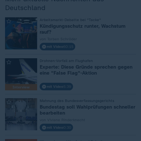
Deutschland
Arbeitsmarkt-Debatte bei "Tacke"
:
Kündigungsschutz runter, Wachstum
rauf?
von Torben Schröder
mit Video
60:15
Drohnen-Vorfall am Flughafen
:
Experte: Diese Gründe sprechen gegen
eine "False Flag"-Aktion
mit Video
5:39
Interview
Mahnung des Bundesverfassungsgerichts
:
Bundestag soll Wahlprüfungen schneller
bearbeiten
von Viviane Rinderknecht
mit Video
0:30