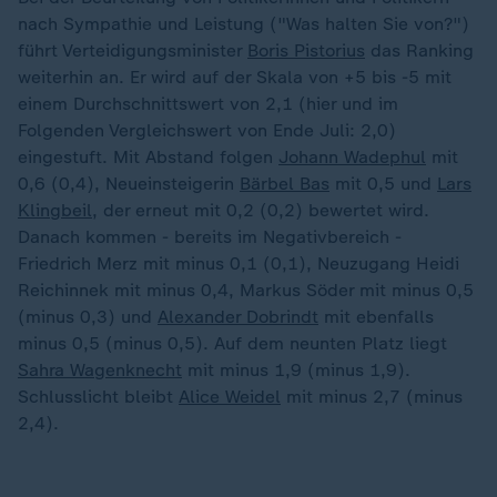
nach Sympathie und Leistung ("Was halten Sie von?")
führt Verteidigungsminister
Boris Pistorius
das Ranking
weiterhin an. Er wird auf der Skala von +5 bis -5 mit
einem Durchschnittswert von 2,1 (hier und im
Folgenden Vergleichswert von Ende Juli: 2,0)
eingestuft. Mit Abstand folgen
Johann Wadephul
mit
0,6 (0,4), Neueinsteigerin
Bärbel Bas
mit 0,5 und
Lars
Klingbeil
, der erneut mit 0,2 (0,2) bewertet wird.
Danach kommen - bereits im Negativbereich -
Friedrich Merz mit minus 0,1 (0,1), Neuzugang Heidi
Reichinnek mit minus 0,4, Markus Söder mit minus 0,5
(minus 0,3) und
Alexander Dobrindt
mit ebenfalls
minus 0,5 (minus 0,5). Auf dem neunten Platz liegt
Sahra Wagenknecht
mit minus 1,9 (minus 1,9).
Schlusslicht bleibt
Alice Weidel
mit minus 2,7 (minus
2,4).