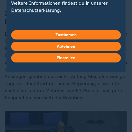
Weitere Informationen findest du in unserer
Datenschutzerklärung.
Zusammenarbeit in der
Bundesregierung
Die Streitigkeiten zwischen Union und SPD hinterlassen
Zustimmen
Spuren: Nach 100 Tagen Schwarz-Rot ist nur eine
Ablehnen
Minderheit von 32 Prozent der Deutschen der Meinung,
CDU/CSU und SPD würden in der Bundesregierung
Einstellen
eher gut zusammenarbeiten, 61 Prozent, darunter auch
41 Prozent der CDU/CSU- und 47 Prozent der SPD-
Anhänger, glauben das nicht. Anfang Mai, also wenige
Tage vor dem Start der neuen Regierung, erwartete
noch eine knappe Mehrheit von 51 Prozent eine gute
Kooperation innerhalb der Koalition.