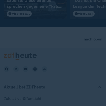
Experte: Diese Gründe
"Das ist die Ch
sprechen gegen eine "False
League der Tech
Flag"-Aktion
mit Video
5:39
Video
23:54
nach oben
Aktuell bei ZDFheute
Zuletzt veröffentlicht