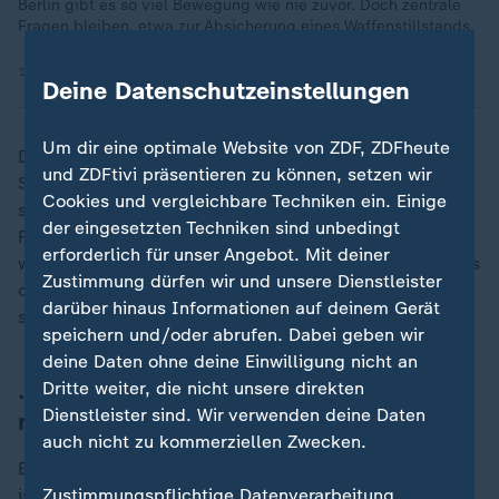
Berlin gibt es so viel Bewegung wie nie zuvor. Doch zentrale
Fragen bleiben, etwa zur Absicherung eines Waffenstillstands.
16.12.2025 | 1:41 min
Deine Datenschutzeinstellungen
Um dir eine optimale Website von ZDF, ZDFheute
Die Ukraine verlange die genannten
und ZDFtivi präsentieren zu können, setzen wir
Sicherheitsgarantien richtigerweise für den Fall, dass
Cookies und vergleichbare Techniken ein. Einige
sie auf Territorium verzichten müsse, um nicht die
der eingesetzten Techniken sind unbedingt
Fehler des Minsker Abkommens von 2014 zu
erforderlich für unser Angebot. Mit deiner
wiederholen. "Damals hat man
Russland
vertraut." Was
Zustimmung dürfen wir und unsere Dienstleister
daraus geworden sei, sehe man spätestens seit 2022,
darüber hinaus Informationen auf deinem Gerät
so Merz.
speichern und/oder abrufen. Dabei geben wir
deine Daten ohne deine Einwilligung nicht an
... zur Nutzung eingefrorenen
Dritte weiter, die nicht unsere direkten
Dienstleister sind. Wir verwenden deine Daten
russischen Staatsvermögens
auch nicht zu kommerziellen Zwecken.
Ein entscheidendes Druckmittel gegenüber Russland
Zustimmungspflichtige Datenverarbeitung
ist die Nutzung des eingefrorenen russischen