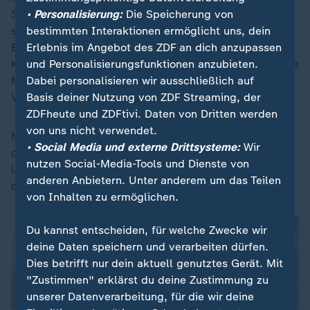
• Personalisierung:
Die Speicherung von
Staatsvermögens. Der erste Teilplan, die dauerhafte
bestimmten Interaktionen ermöglicht uns, dein
sogenannte "Immobilisierung" des Vermögens in
Erlebnis im Angebot des ZDF an dich anzupassen
Europa, sei bereits beschlossen, sodass Russland vor
und Personalisierungsfunktionen anzubieten.
Kriegsende nicht mehr darauf zugreifen könne, erklärte
Dabei personalisieren wir ausschließlich auf
Merz. Die Zinserträge würden der Ukraine zur
Basis deiner Nutzung von ZDF Streaming, der
Verfügung gestellt.
ZDFheute und ZDFtivi. Daten von Dritten werden
von uns nicht verwendet.
Nun müsse der zweite Teilplan umgesetzt werden, der
• Social Media und externe Drittsysteme:
Wir
die Nutzung dieser Mittel zur dauerhaften
nutzen Social-Media-Tools und Dienste von
Unterstützung der Ukraine ermögliche, beispielsweise
anderen Anbietern. Unter anderem um das Teilen
durch ein abgesichertes Darlehen.
von Inhalten zu ermöglichen.
Du kannst entscheiden, für welche Zwecke wir
deine Daten speichern und verarbeiten dürfen.
Dies betrifft nur dein aktuell genutztes Gerät. Mit
"Zustimmen" erklärst du deine Zustimmung zu
unserer Datenverarbeitung, für die wir deine