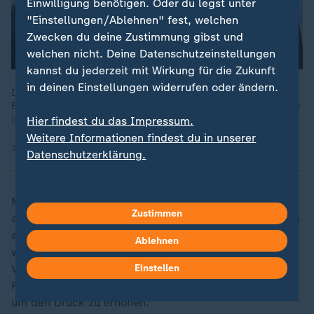
Einwilligung benötigen. Oder du legst unter
"Einstellungen/Ablehnen" fest, welchen
Zwecken du deine Zustimmung gibst und
welchen nicht. Deine Datenschutzeinstellungen
kannst du jederzeit mit Wirkung für die Zukunft
in deinen Einstellungen widerrufen oder ändern.
In Kiew gibt es gemischte Reaktionen auf die Gespräche in
Berlin über eine Waffenruhe in der Ukraine. „Die Territorialfrage
ist der große Knackpunkt“, so ZDF-Reporter Timm Kröger.
Hier findest du das Impressum.
Weitere Informationen findest du in unserer
16.12.2025 | 2:09 min
Datenschutzerklärung.
Merz räumte ein, dass die juristischen Bedenken zwar
Zustimmen
ausgeräumt werden könnten, die politischen Bedenken
aber bestehen blieben und gemeinsam überwunden
Ablehnen
werden müssten. Er zeigte Verständnis für die
Einstellen
Vorbehalte, insbesondere die der belgischen
Regierung, sagte aber auch, man müsse jetzt handeln,
um den Druck zu erhöhen.